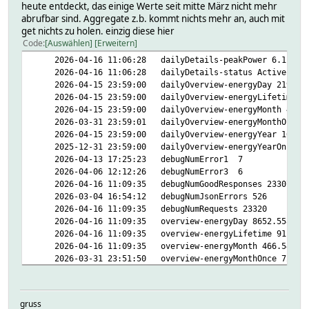
heute entdeckt, das einige Werte seit mitte März nicht mehr
abrufbar sind. Aggregate z.b. kommt nichts mehr an, auch mit
get nichts zu holen. einzig diese hier
Code
Auswählen
Erweitern
2026-04-16 11:06:28 dailyDetails-peakPower 6.1
2026-04-16 11:06:28 dailyDetails-status Active
2026-04-15 23:59:00 dailyOverview-energyDay 21939.
2026-04-15 23:59:00 dailyOverview-energyLifetime 91
2026-04-15 23:59:00 dailyOverview-energyMonth 457.8
2026-03-31 23:59:01 dailyOverview-energyMonthOnce 7
2026-04-15 23:59:00 dailyOverview-energyYear 1655.5
2025-12-31 23:59:00 dailyOverview-energyYearOnce 91
2026-04-13 17:25:23 debugNumError1 7
2026-04-06 12:12:26 debugNumError3 6
2026-04-16 11:09:35 debugNumGoodResponses 23307
2026-03-04 16:54:12 debugNumJsonErrors 526
2026-04-16 11:09:35 debugNumRequests 23320
2026-04-16 11:09:35 overview-energyDay 8652.558
2026-04-16 11:09:35 overview-energyLifetime 91.406
2026-04-16 11:09:35 overview-energyMonth 466.5445
2026-03-31 23:51:50 overview-energyMonthOnce 728.54
2026-04-16 11:09:35 overview-energyYear 1664.1949
2025-12-31 23:50:03 overview-energyYearOnce 9142.3
2026-04-16 11:09:35 overview-power 3043
gruss
2026-04-16 11:09:35 state active