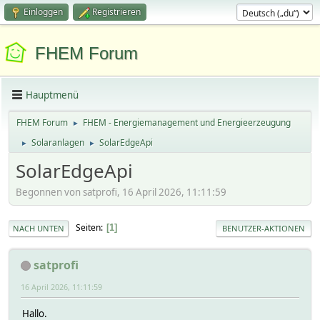
Einloggen
Registrieren
FHEM Forum
Hauptmenü
FHEM Forum
FHEM - Energiemanagement und Energieerzeugung
►
Solaranlagen
SolarEdgeApi
►
►
SolarEdgeApi
Begonnen von satprofi, 16 April 2026, 11:11:59
Seiten
1
NACH UNTEN
BENUTZER-AKTIONEN
satprofi
16 April 2026, 11:11:59
Hallo.