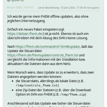
04 Juni 2026, 14:37:43
Letzte Bearbeitung
: 10 Juni 2026, 17:39:30 von quartz
Ich würde gerne mein FHEM offline updaten, also ohne
jeglichen Internetzugang.
Einfach ein neues Paket einspielen (vgl.
https://debian.fhem.de/
) ist ja nicht. Ebenso ist auch ein
überschreiben mit dem Abzug des SVN's keine Lösung.
Nach
https://fhem.de/commandref.html#update
, lädt das
Update die Steuerdatei
https://fhem.de/fhemupdate/controls_fhem.txt
und
vergleicht die Informationen mit der Installation bzw.
aktualisiert die Dateien dann aus dem Netz.
Mein Wunsch wäre, dass Update so zu erweitern, dass zwei
Dateien angegeben werden können:
die Steuerdatei, allerdings als lokale Datei (z.B.
)
/tmp/controls_fhem.txt
eine Zip-Datei der Dateien (z.B. über die Download-
Option im SVN von FHEM (z.B.
)
/tmp/fhem.zip
Anschliessend soll das Update wie bisher die Steuerdatei