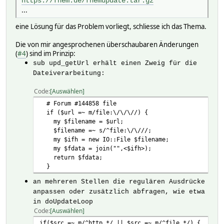
https://fhem.de/fhemupdate.tar.gz
...
eine Lösung für das Problem vorliegt, schliesse ich das Thema.
Die von mir angesprochenen überschaubaren Änderungen
(
#4
) sind im Prinzip:
sub upd_getUrl
erhält einen Zweig für die
Dateiverarbeitung:
Code
Auswählen
# Forum #144858 file
if ($url =~ m/file:\/\/\//) {
my $filename = $url;
$filename =~ s/^file:\/\///;
my $ifh = new IO::File $filename;
my $fdata = join("",<$ifh>);
return $fdata;
}
an mehreren Stellen die regulären Ausdrücke
anpassen oder zusätzlich abfragen, wie etwa
in
doUpdateLoop
Code
Auswählen
if($src =~ m/^http.*/ || $src =~ m/^file.*/) {