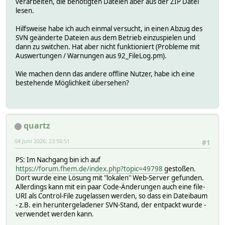
verarbeiten, die benötigten Dateien aber aus der ZIP Datei
lesen.
Hilfsweise habe ich auch einmal versucht, in einen Abzug des
SVN geänderte Dateien aus dem Betrieb einzuspielen und
dann zu switchen. Hat aber nicht funktioniert (Probleme mit
Auswertungen / Warnungen aus 92_FileLog.pm).
Wie machen denn das andere offline Nutzer, habe ich eine
bestehende Möglichkeit übersehen?
quartz
04 Juni 2026, 23:50:51
#1
PS: Im Nachgang bin ich auf
https://forum.fhem.de/index.php?topic=49798
gestoßen.
Dort wurde eine Lösung mit "lokalen" Web-Server gefunden.
Allerdings kann mit ein paar Code-Änderungen auch eine file-
URI als Control-File zugelassen werden, so dass ein Dateibaum
- z.B. ein heruntergeladener SVN-Stand, der entpackt wurde -
verwendet werden kann.