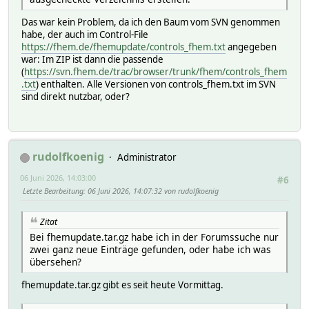
Das war kein Problem, da ich den Baum vom SVN genommen
habe, der auch im Control-File
https://fhem.de/fhemupdate/controls_fhem.txt
angegeben
war: Im ZIP ist dann die passende
(
https://svn.fhem.de/trac/browser/trunk/fhem/controls_fhem
.txt
) enthalten. Alle Versionen von controls_fhem.txt im SVN
sind direkt nutzbar, oder?
rudolfkoenig
Administrator
06 Juni 2026, 14:03:00
#6
Letzte Bearbeitung
: 06 Juni 2026, 14:07:32 von rudolfkoenig
Zitat
Bei fhemupdate.tar.gz habe ich in der Forumssuche nur
zwei ganz neue Einträge gefunden, oder habe ich was
übersehen?
fhemupdate.tar.gz gibt es seit heute Vormittag.