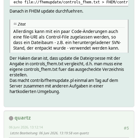
echo file://fhemupdate/controls_fhem.txt > FHEM/controls.
Danach in FHEM update durchfuehren.
Zitat
Allerdings kann mit ein paar Code-Änderungen auch
eine file-URI als Control-File zugelassen werden, so
dass ein Dateibaum - z.B. ein heruntergeladener SVN-
Stand, der entpackt wurde - verwendet werden kann.
Der Haken daran ist, dass update die Dateigroesse mit der
Angabe in controls_fhem.txt vergleicht, d.h. man muss eine
eigene controls_fhem.txt fuer das ausgecheckte Verzeichnis
erstellen.
Das macht contrib/fhemupdate.pl einmal am Tag auf dem
Server zusammen mit anderen Aufgaben in einer
hartkodierten Umgebung.
quartz
06 Juni 2026, 13:12:14
#5
Letzte Bearbeitung
: 06 Juni 2026, 13:19:58 von quartz