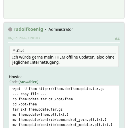
rudolfkoenig
Administrator
06 Juni 2026, 12:06:03
#4
Zitat
Ich würde gerne mein FHEM offline updaten, also ohne
jeglichen Internetzugang.
Howto:
Code
Auswählen
wget -U fhem https://fhem.de/fhemupdate.tar.gz
... copy file ...
cp fhemupdate.tar.gz /opt/fhem
cd /opt/fhem
tar zxf fhemupdate.tar.gz
mv fhemupdate/fhem.pl{.txt,}
mv fhemupdate/contrib/commandref_join.pl{.txt,}
mv fhemupdate/contrib/commandref_modular.pl{.txt,}