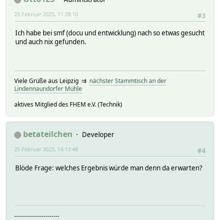
25 Februar 2025, 11:28:10
#3
Ich habe bei smf (docu und entwicklung) nach so etwas gesucht
und auch nix gefunden.
Viele Grüße aus Leipzig ⇉
nächster Stammtisch an der
Lindennaundorfer Mühle
aktives Mitglied des FHEM e.V. (Technik)
betateilchen
Developer
25 Februar 2025, 14:13:48
#4
Blöde Frage: welches Ergebnis würde man denn da erwarten?
-----------------------