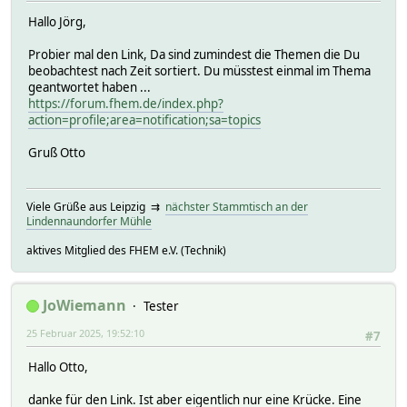
Hallo Jörg,
Probier mal den Link, Da sind zumindest die Themen die Du
beobachtest nach Zeit sortiert. Du müsstest einmal im Thema
geantwortet haben ...
https://forum.fhem.de/index.php?
action=profile;area=notification;sa=topics
Gruß Otto
Viele Grüße aus Leipzig ⇉
nächster Stammtisch an der
Lindennaundorfer Mühle
aktives Mitglied des FHEM e.V. (Technik)
JoWiemann
Tester
25 Februar 2025, 19:52:10
#7
Hallo Otto,
danke für den Link. Ist aber eigentlich nur eine Krücke. Eine