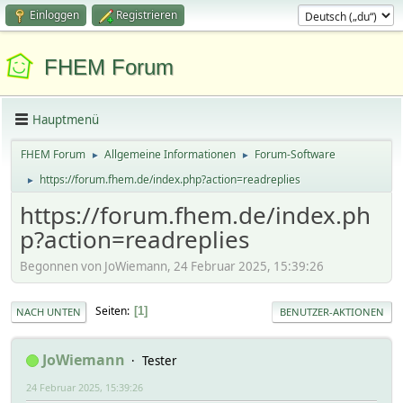
Einloggen
Registrieren
FHEM Forum
Hauptmenü
FHEM Forum
Allgemeine Informationen
Forum-Software
►
►
https://forum.fhem.de/index.php?action=readreplies
►
https://forum.fhem.de/index.ph
p?action=readreplies
Begonnen von JoWiemann, 24 Februar 2025, 15:39:26
Seiten
1
NACH UNTEN
BENUTZER-AKTIONEN
JoWiemann
Tester
24 Februar 2025, 15:39:26