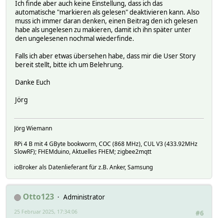
Ich finde aber auch keine Einstellung, dass ich das
automatische "markieren als gelesen" deaktivieren kann. Also
muss ich immer daran denken, einen Beitrag den ich gelesen
habe als ungelesen zu makieren, damit ich ihn später unter
den ungelesenen nochmal wiederfinde.
Falls ich aber etwas übersehen habe, dass mir die User Story
bereit stellt, bitte ich um Belehrung.
Danke Euch
Jörg
Jörg Wiemann
RPi 4 B mit 4 GByte bookworm, COC (868 MHz), CUL V3 (433.92MHz
SlowRF); FHEMduino, Aktuelles FHEM; zigbee2mqtt
ioBroker als Datenlieferant für z.B. Anker, Samsung
Otto123
Administrator
25 Februar 2025, 17:34:06
#6