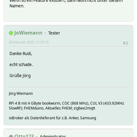
Wenn so ein Feature existiert, dann wohl nicht unter diesem
Namen.
JoWiemann
Tester
25 Februar 2025, 11:27:15
#2
Danke Rudi,
echt schade.
Grüße Jörg
Jörg Wiemann
RPi 4 B mit 4 GByte bookworm, COC (868 MHz), CUL V3 (433.92MHz
SlowRF); FHEMduino, Aktuelles FHEM; zigbee2mqtt
ioBroker als Datenlieferant für z.B. Anker, Samsung
Otto123
Administrator