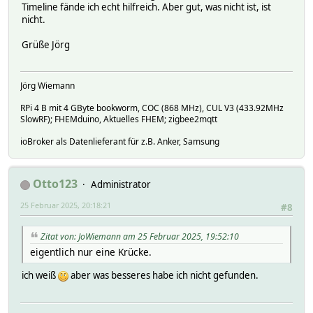
Timeline fände ich echt hilfreich. Aber gut, was nicht ist, ist
nicht.
Grüße Jörg
Jörg Wiemann
RPi 4 B mit 4 GByte bookworm, COC (868 MHz), CUL V3 (433.92MHz
SlowRF); FHEMduino, Aktuelles FHEM; zigbee2mqtt
ioBroker als Datenlieferant für z.B. Anker, Samsung
Otto123
Administrator
25 Februar 2025, 20:18:21
#8
Zitat von: JoWiemann am 25 Februar 2025, 19:52:10
eigentlich nur eine Krücke.
ich weiß
aber was besseres habe ich nicht gefunden.