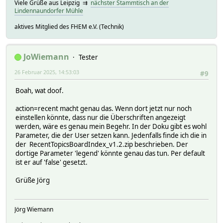
Viele Grüße aus Leipzig ⇉
nächster Stammtisch an der
Lindennaundorfer Mühle
aktives Mitglied des FHEM e.V. (Technik)
JoWiemann
Tester
26 Februar 2025, 14:53:03
#9
Boah, wat doof.
action=recent macht genau das. Wenn dort jetzt nur noch
einstellen könnte, dass nur die Überschriften angezeigt
werden, wäre es genau mein Begehr. In der Doku gibt es wohl
Parameter, die der User setzen kann. Jedenfalls finde ich die in
der RecentTopicsBoardIndex_v1.2.zip beschrieben. Der
dortige Parameter 'legend' könnte genau das tun. Per default
ist er auf 'false' gesetzt.
Grüße Jörg
Jörg Wiemann