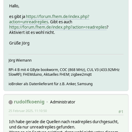
Hallo,
es gibt ja
https://forum.fhem.de/index.php?
action=unreadreplies
. Gibt es auch
https://forum.fhem.de/index.php?action=readreplies
?
Aktiviert ist es wohl nicht.
Grüße Jörg
Jörg Wiemann
RPi 4 B mit 4 GByte bookworm, COC (868 MHz), CUL V3 (433.92MHz
SlowRF); FHEMduino, Aktuelles FHEM; zigbee2mqtt
ioBroker als Datenlieferant für z.B. Anker, Samsung
rudolfkoenig
Administrator
25 Februar 2025, 11:10:50
#1
Ich habe gerade die Quellen nach readreplies durchgesucht,
und da nur unreadreplies gefunden.