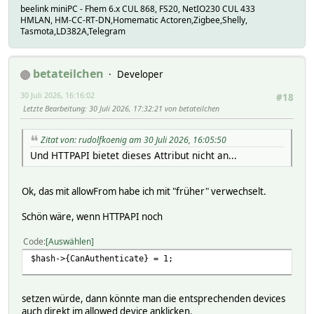
beelink miniPC - Fhem 6.x CUL 868, FS20, NetIO230 CUL 433
HMLAN, HM-CC-RT-DN,Homematic Actoren,Zigbee,Shelly,
Tasmota,LD382A,Telegram
betateilchen
Developer
30 Juli 2026, 16:16:02
#18
Letzte Bearbeitung
: 30 Juli 2026, 17:32:21 von betateilchen
Zitat von: rudolfkoenig am 30 Juli 2026, 16:05:50
Und HTTPAPI bietet dieses Attribut nicht an...
Ok, das mit allowFrom habe ich mit "früher" verwechselt.
Schön wäre, wenn HTTPAPI noch
Code
Auswählen
$hash->{CanAuthenticate} = 1;
setzen würde, dann könnte man die entsprechenden devices
auch direkt im allowed device anklicken.