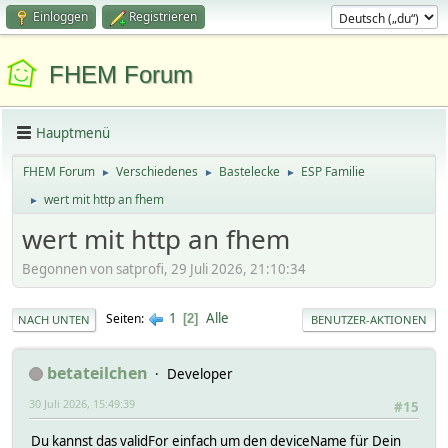
Einloggen
Registrieren
FHEM Forum
Hauptmenü
FHEM Forum
Verschiedenes
Bastelecke
ESP Familie
►
►
►
wert mit http an fhem
►
wert mit http an fhem
Begonnen von satprofi, 29 Juli 2026, 21:10:34
1
Alle
Seiten
2
NACH UNTEN
BENUTZER-AKTIONEN
betateilchen
Developer
30 Juli 2026, 15:49:39
#15
Du kannst das validFor einfach um den deviceName für Dein