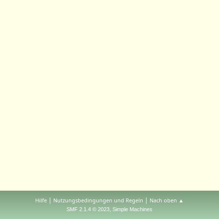
|
|
Hilfe
Nutzungsbedingungen und Regeln
Nach oben ▲
,
SMF 2.1.4 © 2023
Simple Machines