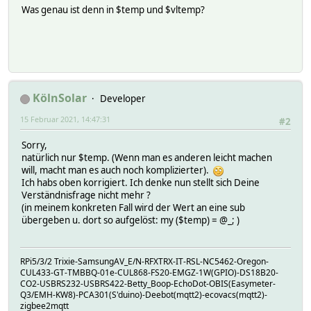
Was genau ist denn in $temp und $vltemp?
KölnSolar
Developer
15 Februar 2021, 14:47:31
#2
Sorry,
natürlich nur $temp. (Wenn man es anderen leicht machen
will, macht man es auch noch komplizierter).
Ich habs oben korrigiert. Ich denke nun stellt sich Deine
Verständnisfrage nicht mehr ?
(in meinem konkreten Fall wird der Wert an eine sub
übergeben u. dort so aufgelöst: my ($temp) = @_; )
RPi5/3/2 Trixie-SamsungAV_E/N-RFXTRX-IT-RSL-NC5462-Oregon-
CUL433-GT-TMBBQ-01e-CUL868-FS20-EMGZ-1W(GPIO)-DS18B20-
CO2-USBRS232-USBRS422-Betty_Boop-EchoDot-OBIS(Easymeter-
Q3/EMH-KW8)-PCA301(S'duino)-Deebot(mqtt2)-ecovacs(mqtt2)-
zigbee2mqtt