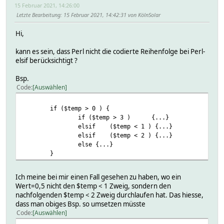
15 Februar 2021, 14:26:00
Letzte Bearbeitung
: 15 Februar 2021, 14:42:31 von KölnSolar
Hi,
kann es sein, dass Perl nicht die codierte Reihenfolge bei Perl-
elsif berücksichtigt ?
Bsp.
Code
Auswählen
if ($temp > 0 ) {
#
if ($temp > 3 ) {...}
#
elsif ($temp < 1 ) {...}
#
elsif ($temp < 2 ) {...}
#
else {...}
#
}
#
Ich meine bei mir einen Fall gesehen zu haben, wo ein
Wert=0,5 nicht den $temp < 1 Zweig, sondern den
nachfolgenden $temp < 2 Zweig durchlaufen hat. Das hiesse,
dass man obiges Bsp. so umsetzen müsste
Code
Auswählen