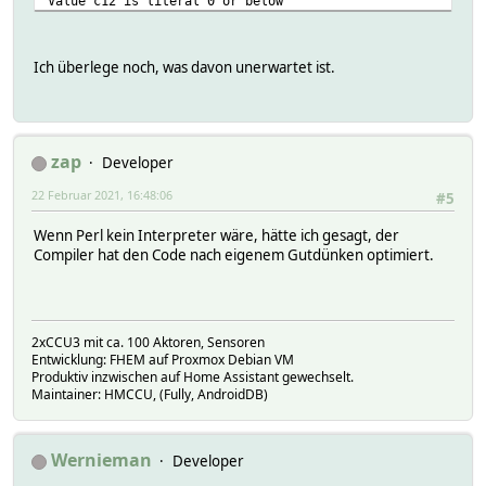
Value c12 is literal 0 or below
Value foo is literal 0 or below
Value 0,5 is literal 0 or below
Ich überlege noch, was davon unerwartet ist.
zap
Developer
22 Februar 2021, 16:48:06
#5
Wenn Perl kein Interpreter wäre, hätte ich gesagt, der
Compiler hat den Code nach eigenem Gutdünken optimiert.
2xCCU3 mit ca. 100 Aktoren, Sensoren
Entwicklung: FHEM auf Proxmox Debian VM
Produktiv inzwischen auf Home Assistant gewechselt.
Maintainer: HMCCU, (Fully, AndroidDB)
Wernieman
Developer