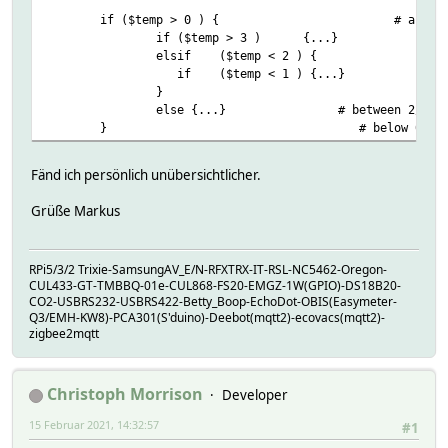
if ($temp > 0 ) {
# above 
if ($temp > 3 ) {...}
#
elsif ($temp < 2 ) {
# bet
if ($temp < 1 ) {...}
#
}
else {...} # between 2/3
}
# below 0
Fänd ich persönlich unübersichtlicher.
Grüße Markus
RPi5/3/2 Trixie-SamsungAV_E/N-RFXTRX-IT-RSL-NC5462-Oregon-
CUL433-GT-TMBBQ-01e-CUL868-FS20-EMGZ-1W(GPIO)-DS18B20-
CO2-USBRS232-USBRS422-Betty_Boop-EchoDot-OBIS(Easymeter-
Q3/EMH-KW8)-PCA301(S'duino)-Deebot(mqtt2)-ecovacs(mqtt2)-
zigbee2mqtt
Christoph Morrison
Developer
15 Februar 2021, 14:32:57
#1