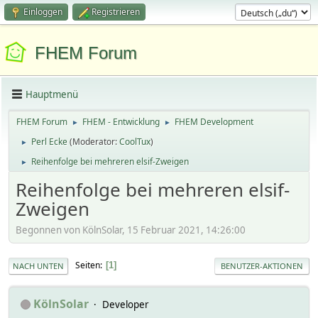
Einloggen
Registrieren
FHEM Forum
Hauptmenü
FHEM Forum
FHEM - Entwicklung
FHEM Development
►
►
Perl Ecke
(Moderator:
CoolTux
)
►
Reihenfolge bei mehreren elsif-Zweigen
►
Reihenfolge bei mehreren elsif-
Zweigen
Begonnen von KölnSolar, 15 Februar 2021, 14:26:00
Seiten
1
NACH UNTEN
BENUTZER-AKTIONEN
KölnSolar
Developer