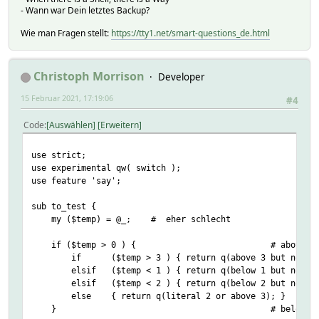
- Wann war Dein letztes Backup?
Wie man Fragen stellt:
https://tty1.net/smart-questions_de.html
Christoph Morrison
Developer
15 Februar 2021, 17:19:06
#4
Code
Auswählen
Erweitern
use strict;
use experimental qw( switch );
use feature 'say';
sub to_test {
my ($temp) = @_; # eher schlecht
if ($temp > 0 ) {
# above 0
if ($temp > 3 ) { return q(above 3 but not 3)
elsif ($temp < 1 ) { return q(below 1 but not abo
elsif ($temp < 2 ) { return q(below 2 but n
else { return q(literal 2 or ab
}
# below 0