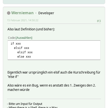
Wernieman
Developer
15 Februar 2021, 14:50:22
#3
Also laut Definition (und bisher):
Code
Auswählen
if xxx
elsif xxx
elsif xxx
else xxx
Eigentlich war ursprünglich ein elsif auch die Kurschreibung für
"else if"
Also wäre es ein Bug, wenn es anstatt des 1. Zweiges den 2.
machen würde
- Bitte um Input für Output
- When there is a Shell, there is a Way