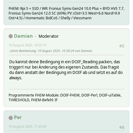
FHEM: Rpi 5 + SSD / WR: Fronius Symo Gen24 10.0 Plus + BYD HVS 7.7,
Fronius Symo Gen24 12.0 SC (60%) PV: (Ost=3.5 West=6.6 Nord=9.9
Ost=4.5) / Homematic BidCoS / Shelly / Viessmann
Damian
Moderator
10 August 2025, 10:55:10
#5
Letzte Bearbeitung
: 10 August 2025, 10:58:24 von Damian
Du kannst deine Bedingung in ein DOIF_Reading packen, das
triggert nur bei Änderung des eigenen Zustands. Das fragst
du dann anstatt der Bedingung im DOIF ab und setzt es auf do
always.
Programmierte FHEM-Module: DOIF-FHEM, DOIF-Perl, DOIF-uiTable,
THRESHOLD, FHEM-Befehl: IF
Per
10 August 2025, 11:34:09
#6