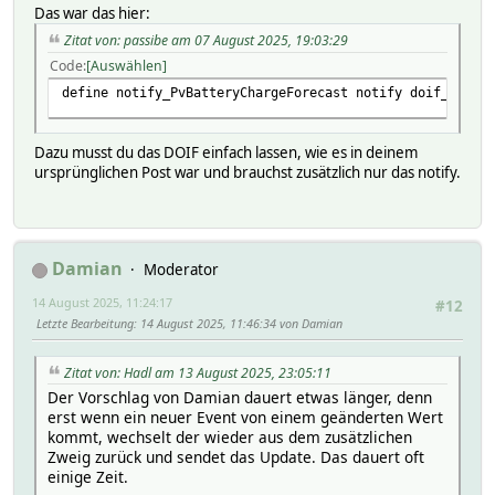
Das war das hier:
Zitat von: passibe am 07 August 2025, 19:03:29
Code
Auswählen
define notify_PvBatteryChargeForecast notify doif_PvBatt
Dazu musst du das DOIF einfach lassen, wie es in deinem
ursprünglichen Post war und brauchst zusätzlich nur das notify.
Damian
Moderator
14 August 2025, 11:24:17
#12
Letzte Bearbeitung
: 14 August 2025, 11:46:34 von Damian
Zitat von: Hadl am 13 August 2025, 23:05:11
Der Vorschlag von Damian dauert etwas länger, denn
erst wenn ein neuer Event von einem geänderten Wert
kommt, wechselt der wieder aus dem zusätzlichen
Zweig zurück und sendet das Update. Das dauert oft
einige Zeit.