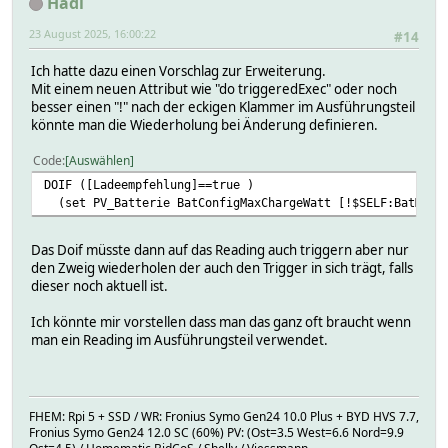
Hadl
23 August 2025, 16:00:22
#14
Ich hatte dazu einen Vorschlag zur Erweiterung.
Mit einem neuen Attribut wie "do triggeredExec" oder noch
besser einen "!" nach der eckigen Klammer im Ausführungsteil
könnte man die Wiederholung bei Änderung definieren.
Code
Auswählen
DOIF ([Ladeempfehlung]==true )
(set PV_Batterie BatConfigMaxChargeWatt [!$SELF:BatMaxC
Das Doif müsste dann auf das Reading auch triggern aber nur
den Zweig wiederholen der auch den Trigger in sich trägt, falls
dieser noch aktuell ist.
Ich könnte mir vorstellen dass man das ganz oft braucht wenn
man ein Reading im Ausführungsteil verwendet.
FHEM: Rpi 5 + SSD / WR: Fronius Symo Gen24 10.0 Plus + BYD HVS 7.7,
Fronius Symo Gen24 12.0 SC (60%) PV: (Ost=3.5 West=6.6 Nord=9.9