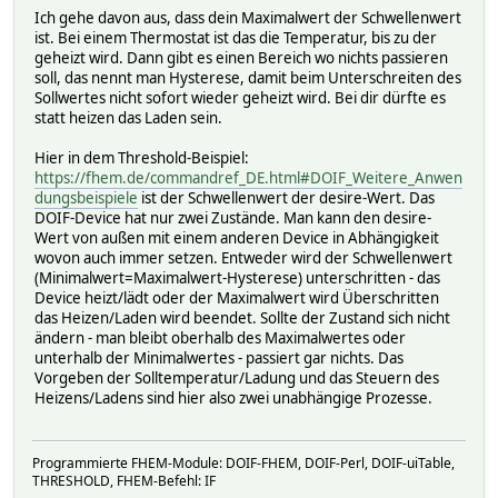
Ich gehe davon aus, dass dein Maximalwert der Schwellenwert
ist. Bei einem Thermostat ist das die Temperatur, bis zu der
geheizt wird. Dann gibt es einen Bereich wo nichts passieren
soll, das nennt man Hysterese, damit beim Unterschreiten des
Sollwertes nicht sofort wieder geheizt wird. Bei dir dürfte es
statt heizen das Laden sein.
Hier in dem Threshold-Beispiel:
https://fhem.de/commandref_DE.html#DOIF_Weitere_Anwen
dungsbeispiele
ist der Schwellenwert der desire-Wert. Das
DOIF-Device hat nur zwei Zustände. Man kann den desire-
Wert von außen mit einem anderen Device in Abhängigkeit
wovon auch immer setzen. Entweder wird der Schwellenwert
(Minimalwert=Maximalwert-Hysterese) unterschritten - das
Device heizt/lädt oder der Maximalwert wird Überschritten
das Heizen/Laden wird beendet. Sollte der Zustand sich nicht
ändern - man bleibt oberhalb des Maximalwertes oder
unterhalb der Minimalwertes - passiert gar nichts. Das
Vorgeben der Solltemperatur/Ladung und das Steuern des
Heizens/Ladens sind hier also zwei unabhängige Prozesse.
Programmierte FHEM-Module: DOIF-FHEM, DOIF-Perl, DOIF-uiTable,
THRESHOLD, FHEM-Befehl: IF