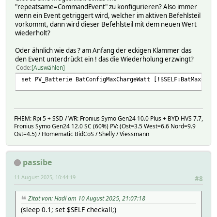
"repeatsame=CommandEvent" zu konfigurieren? Also immer
wenn ein Event getriggert wird, welcher im aktiven Befehlsteil
vorkommt, dann wird dieser Befehlsteil mit dem neuen Wert
wiederholt?
Oder ähnlich wie das ? am Anfang der eckigen Klammer das
den Event unterdrückt ein ! das die Wiederholung erzwingt?
Code
Auswählen
set PV_Batterie BatConfigMaxChargeWatt [!$SELF:BatMaxChar
FHEM: Rpi 5 + SSD / WR: Fronius Symo Gen24 10.0 Plus + BYD HVS 7.7,
Fronius Symo Gen24 12.0 SC (60%) PV: (Ost=3.5 West=6.6 Nord=9.9
Ost=4.5) / Homematic BidCoS / Shelly / Viessmann
passibe
11 August 2025, 10:44:19
#8
Zitat von: Hadl am 10 August 2025, 21:07:18
(sleep 0.1; set $SELF checkall;)