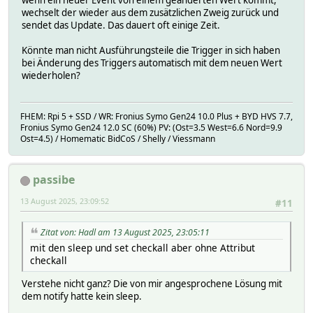
wechselt der wieder aus dem zusätzlichen Zweig zurück und
sendet das Update. Das dauert oft einige Zeit.
Könnte man nicht Ausführungsteile die Trigger in sich haben
bei Änderung des Triggers automatisch mit dem neuen Wert
wiederholen?
FHEM: Rpi 5 + SSD / WR: Fronius Symo Gen24 10.0 Plus + BYD HVS 7.7,
Fronius Symo Gen24 12.0 SC (60%) PV: (Ost=3.5 West=6.6 Nord=9.9
Ost=4.5) / Homematic BidCoS / Shelly / Viessmann
passibe
13 August 2025, 23:09:52
#11
Zitat von: Hadl am 13 August 2025, 23:05:11
mit den sleep und set checkall aber ohne Attribut
checkall
Verstehe nicht ganz? Die von mir angesprochene Lösung mit
dem notify hatte kein sleep.