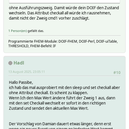
ohne Ausführungszweig. Damit würde dein DOIF den Zustand
wechseln. Das Attribut checkall all würde ich rausnehmen,
damit nicht der Zweig cmd1 vorher zuschlägt.
1 Person(en)
gefällt das.
Programmierte FHEM-Module: DOIF-FHEM, DOIF-Perl, DOIF-uiTable,
THRESHOLD, FHEM-Befehl: IF
Hadl
13 August 2025, 23:05:11
#10
Hallo Passibe,
ich hab das mal ausprobiert mit den sleep und set checkall aber
ohne Attribut checkall. Es scheint zu klappen.
Wenn Ich den Max Wert ändere führt der Zweig 1 aus, dann
mit den set Checkall wechselt er sofort in den richtigen
Zustand und sendet den aktuellen Max Wert.
Der Vorschlag von Damian dauert etwas länger, denn erst
wenn ein neuer Event von einem geänderten Wert kommt,