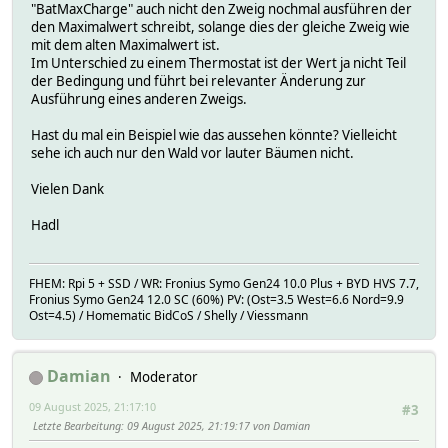
"BatMaxCharge" auch nicht den Zweig nochmal ausführen der
den Maximalwert schreibt, solange dies der gleiche Zweig wie
mit dem alten Maximalwert ist.
Im Unterschied zu einem Thermostat ist der Wert ja nicht Teil
der Bedingung und führt bei relevanter Änderung zur
Ausführung eines anderen Zweigs.
Hast du mal ein Beispiel wie das aussehen könnte? Vielleicht
sehe ich auch nur den Wald vor lauter Bäumen nicht.
Vielen Dank
Hadl
FHEM: Rpi 5 + SSD / WR: Fronius Symo Gen24 10.0 Plus + BYD HVS 7.7,
Fronius Symo Gen24 12.0 SC (60%) PV: (Ost=3.5 West=6.6 Nord=9.9
Ost=4.5) / Homematic BidCoS / Shelly / Viessmann
Damian
Moderator
09 August 2025, 21:17:10
#3
Letzte Bearbeitung
: 09 August 2025, 21:19:17 von Damian