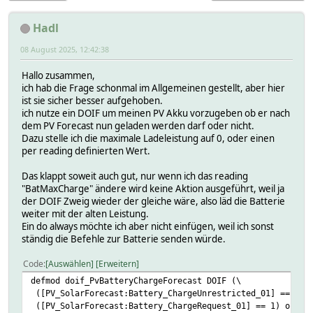
Hadl
08 August 2025, 12:42:38
Hallo zusammen,
ich hab die Frage schonmal im Allgemeinen gestellt, aber hier
ist sie sicher besser aufgehoben.
ich nutze ein DOIF um meinen PV Akku vorzugeben ob er nach
dem PV Forecast nun geladen werden darf oder nicht.
Dazu stelle ich die maximale Ladeleistung auf 0, oder einen
per reading definierten Wert.
Das klappt soweit auch gut, nur wenn ich das reading
"BatMaxCharge" ändere wird keine Aktion ausgeführt, weil ja
der DOIF Zweig wieder der gleiche wäre, also läd die Batterie
weiter mit der alten Leistung.
Ein do always möchte ich aber nicht einfügen, weil ich sonst
ständig die Befehle zur Batterie senden würde.
Code
Auswählen
Erweitern
defmod doif_PvBatteryChargeForecast DOIF (\
([PV_SolarForecast:Battery_ChargeUnrestricted_01] == 1) 
([PV_SolarForecast:Battery_ChargeRequest_01] == 1) or\