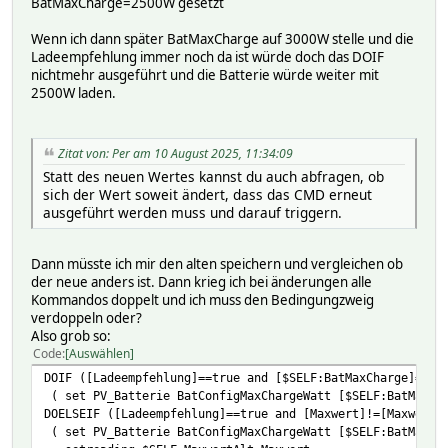
BatMaxCharge=2500W gesetzt
Wenn ich dann später BatMaxCharge auf 3000W stelle und die
Ladeempfehlung immer noch da ist würde doch das DOIF
nichtmehr ausgeführt und die Batterie würde weiter mit
2500W laden.
Zitat von: Per am 10 August 2025, 11:34:09
Statt des neuen Wertes kannst du auch abfragen, ob
sich der Wert soweit ändert, dass das CMD erneut
ausgeführt werden muss und darauf triggern.
Dann müsste ich mir den alten speichern und vergleichen ob
der neue anders ist. Dann krieg ich bei änderungen alle
Kommandos doppelt und ich muss den Bedingungzweig
verdoppeln oder?
Also grob so:
Code
Auswählen
DOIF ([Ladeempfehlung]==true and [$SELF:BatMaxCharge]=[$S
( set PV_Batterie BatConfigMaxChargeWatt [$SELF:BatMaxCh
DOELSEIF ([Ladeempfehlung]==true and [Maxwert]!=[MaxwertA
( set PV_Batterie BatConfigMaxChargeWatt [$SELF:BatMaxCh