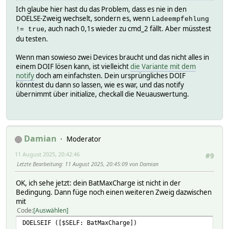
Ich glaube hier hast du das Problem, dass es nie in den
DOELSE-Zweig wechselt, sondern es, wenn
Ladeempfehlung
, auch nach 0,1s wieder zu cmd_2 fällt. Aber müsstest
!= true
du testen.
Wenn man sowieso zwei Devices braucht und das nicht alles in
einem DOIF lösen kann, ist vielleicht
die Variante mit dem
notify
doch am einfachsten. Dein ursprüngliches DOIF
könntest du dann so lassen, wie es war, und das notify
übernimmt über initialize, checkall die Neuauswertung.
Damian
Moderator
11 August 2025, 20:42:46
#9
Letzte Bearbeitung
: 11 August 2025, 20:45:09 von Damian
OK, ich sehe jetzt: dein BatMaxCharge ist nicht in der
Bedingung. Dann füge noch einen weiteren Zweig dazwischen
mit
Code
Auswählen
DOELSEIF ([$SELF: BatMaxCharge])