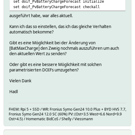
set doif_PvBatteryChargeForecast initialize
setstate doif_PvBatteryChargeForecast 2025-08-04 19:14:12
set doif_PvBatteryChargeForecast checkall
setstate doif_PvBatteryChargeForecast 2025-08-06 17:10:31
ausgeführt habe, war alles aktuell.
Kann ich das so einstellen, das ich das gleiche Verhalten
automatisch bekomme?
Gibt es eine Möglichkeit bei der Änderung von
[BatMaxCharge] den Zweig nochmals auszuführen um auch
den aktuellen Wert zu senden?
Oder gibt es eine bessere Möglichkeit mit solchen
parametrisierten DOIFs umzugehen?
Vielen Dank
Hadl
FHEM: Rpi 5 + SSD / WR: Fronius Symo Gen24 10.0 Plus + BYD HVS 7.7,
Fronius Symo Gen24 12.0 SC (60%) PV: (Ost=3.5 West=6.6 Nord=9.9
Ost=4.5) / Homematic BidCoS / Shelly / Viessmann