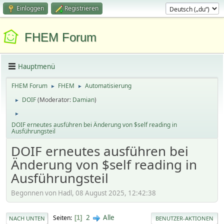
Einloggen
Registrieren
FHEM Forum
Hauptmenü
FHEM Forum
FHEM
Automatisierung
►
►
DOIF
(Moderator:
Damian
)
►
►
DOIF erneutes ausführen bei Änderung von $self reading in
Ausführungsteil
DOIF erneutes ausführen bei
Änderung von $self reading in
Ausführungsteil
Begonnen von Hadl, 08 August 2025, 12:42:38
2
Alle
Seiten
1
NACH UNTEN
BENUTZER-AKTIONEN