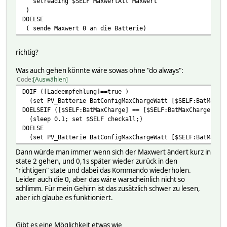
setreading $SELF MaxwertAlt Maxwert
)
DOELSE
( sende Maxwert 0 an die Batterie)
richtig?
Was auch gehen könnte wäre sowas ohne "do always":
Code
Auswählen
DOIF ([Ladeempfehlung]==true )
(set PV_Batterie BatConfigMaxChargeWatt [$SELF:BatMaxCh
DOELSEIF ([$SELF:BatMaxCharge] == [$SELF:BatMaxCharge])
(sleep 0.1; set $SELF checkall;)
DOELSE
(set PV_Batterie BatConfigMaxChargeWatt [$SELF:BatMaxCh
Dann würde man immer wenn sich der Maxwert ändert kurz in
state 2 gehen, und 0,1s später wieder zurück in den
"richtigen" state und dabei das Kommando wiederholen.
Leider auch die 0, aber das wäre warscheinlich nicht so
schlimm. Für mein Gehirn ist das zusätzlich schwer zu lesen,
aber ich glaube es funktioniert.
Gibt es eine Möglichkeit etwas wie