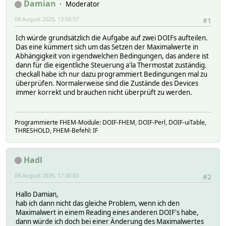
Damian
Moderator
08 August 2025, 13:50:57
#1
Ich würde grundsätzlich die Aufgabe auf zwei DOIFs aufteilen.
Das eine kümmert sich um das Setzen der Maximalwerte in
Abhängigkeit von irgendwelchen Bedingungen, das andere ist
dann für die eigentliche Steuerung a'la Thermostat zuständig.
checkall habe ich nur dazu programmiert Bedingungen mal zu
überprüfen. Normalerweise sind die Zustände des Devices
immer korrekt und brauchen nicht überprüft zu werden.
Programmierte FHEM-Module: DOIF-FHEM, DOIF-Perl, DOIF-uiTable,
THRESHOLD, FHEM-Befehl: IF
Hadl
09 August 2025, 17:30:03
#2
Hallo Damian,
hab ich dann nicht das gleiche Problem, wenn ich den
Maximalwert in einem Reading eines anderen DOIF's habe,
dann würde ich doch bei einer Änderung des Maximalwertes