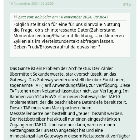
16 November 2024, 09:23:55
#15
Zitat von: KölnSolar am 16 November 2024, 08:36:47
Folglich stellt sich für eine für uns sinnvolle Nutzung
die Frage, ob sich interessante Daten(Zählerstand,
Momentanleistung/Phase mit Richtung, ...)in kleineren
Zyklen als im Viertelstundentakt abfragen lassen.
Geben Trudi/Brosweraufruf da etwas her ?
Das Ganze ist ein Problem der Architektur. Der Zähler
übermittelt Sekundenwerte, stark verschlüsselt, an das
Gateway. Das Gateway wiederum stellt die über Funktionen,
sogenannte TAF (Tarif Anwendungsfälle), zur Verfügung. Diese
TAF stehen dem Netzanschlussnutzer nicht zur Verfügung. Im
Rahmen von §14a EnWG ist in neuen Gateways der TAF10
implementiert, der die beschriebene Datentiefe bereit stellt.
Dieser TAF muss vom Marktpartnern beim
Messstellenbetreiber bestellt und ,,teuer" bezahlt werden.
Der Netzbetreiber hat aktuell nur einen eingeschränkten
Zugang zum TAF10. Und zwar nur dann, wenn er einen
Netzengpass der BNetzA angezeigt hat und eine
mindestanzahl an Gateways in diesem Netzabschnitt verfügbar