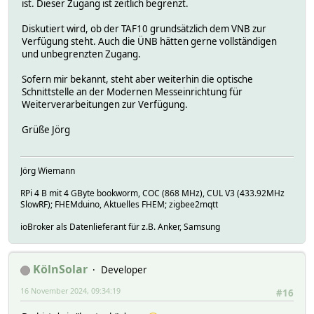
ist. Dieser Zugang ist zeitlich begrenzt.
Diskutiert wird, ob der TAF10 grundsätzlich dem VNB zur
Verfügung steht. Auch die ÜNB hätten gerne vollständigen
und unbegrenzten Zugang.
Sofern mir bekannt, steht aber weiterhin die optische
Schnittstelle an der Modernen Messeinrichtung für
Weiterverarbeitungen zur Verfügung.
Grüße Jörg
Jörg Wiemann
RPi 4 B mit 4 GByte bookworm, COC (868 MHz), CUL V3 (433.92MHz
SlowRF); FHEMduino, Aktuelles FHEM; zigbee2mqtt
ioBroker als Datenlieferant für z.B. Anker, Samsung
KölnSolar
Developer
16 November 2024, 09:34:19
#16