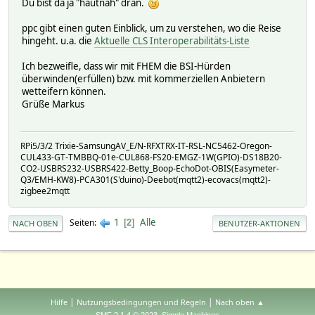
Du bist da ja "hautnah" dran.
ppc gibt einen guten Einblick, um zu verstehen, wo die Reise
hingeht. u.a. die
Aktuelle CLS Interoperabilitäts-Liste
Ich bezweifle, dass wir mit FHEM die BSI-Hürden
überwinden(erfüllen) bzw. mit kommerziellen Anbietern
wetteifern können.
Grüße Markus
RPi5/3/2 Trixie-SamsungAV_E/N-RFXTRX-IT-RSL-NC5462-Oregon-
CUL433-GT-TMBBQ-01e-CUL868-FS20-EMGZ-1W(GPIO)-DS18B20-
CO2-USBRS232-USBRS422-Betty_Boop-EchoDot-OBIS(Easymeter-
Q3/EMH-KW8)-PCA301(S'duino)-Deebot(mqtt2)-ecovacs(mqtt2)-
zigbee2mqtt
1
Alle
Seiten
2
NACH OBEN
BENUTZER-AKTIONEN
|
|
Hilfe
Nutzungsbedingungen und Regeln
Nach oben ▲