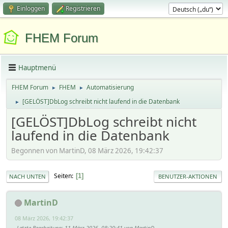
Einloggen
Registrieren
FHEM Forum
Hauptmenü
FHEM Forum
FHEM
Automatisierung
►
►
[GELÖST]DbLog schreibt nicht laufend in die Datenbank
►
[GELÖST]DbLog schreibt nicht
laufend in die Datenbank
Begonnen von MartinD, 08 März 2026, 19:42:37
Seiten
1
NACH UNTEN
BENUTZER-AKTIONEN
MartinD
08 März 2026, 19:42:37
Letzte Bearbeitung
: 11 März 2026, 08:20:41 von MartinD