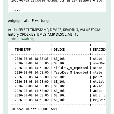
2026-03-08 19:30:34 ModbusAttr SE_10k BatNet: 0.360
.....
2026-03-08 19:31:31 ModbusAttr SE_10k PV_Haus: 0.000
entgegen aller Erwartungen
2026-03-08 19:31:31 ModbusAttr SE_10k NetzHaus: 0.000
2026-03-08 19:31:32 DbLog csl_debian_DbLog notify_process
ergibt SELECT TIMESTAMP, DEVICE, READING, VALUE FROM
2026-03-08 19:31:32 DbLog csl_debian_DbLog notify_process
history ORDER BY TIMESTAMP DESC LIMIT 10;
Code
Auswählen
+---------------------+---------------------+------------
| TIMESTAMP | DEVICE | READING
+---------------------+---------------------+------------
| 2026-03-08 18:38:35 | SE_10k | state 
| 2026-03-08 14:58:00 | SE_10k | vom_D
| 2026-03-08 14:58:00 | YieldDay_M_Imported | s
| 2026-03-08 14:58:00 | YieldDay_M_Exported | s
| 2026-03-08 14:58:00 | SE_10k | pvO
| 2026-03-08 14:58:00 | SE_10k | etota
| 2026-03-08 14:58:00 | SE_10k | dc2
| 2026-03-08 14:58:00 | SE_10k | ac2
| 2026-03-08 14:58:00 | SE_10k | WR_Effiz
| 2026-03-08 14:58:00 | SE_10k | PV_Leistung
+---------------------+---------------------+------------
10 rows in set (0,001 sec)