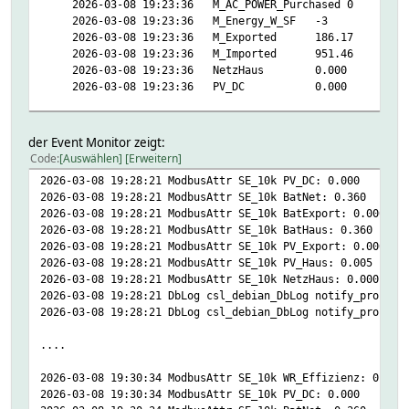
2026-03-08 19:23:36 M_AC_POWER_Purchased 0
Attributes:
2026-03-08 19:23:36 M_Energy_W_SF -3
DbLogType Current/History
2026-03-08 19:23:36 M_Exported 186.17
asyncMode 1
2026-03-08 19:23:36 M_Imported 951.46
room LOG
2026-03-08 19:23:36 NetzHaus 0.000
showNotifyTime 1
2026-03-08 19:23:36 PV_DC 0.000
verbose 2
2026-03-08 19:23:36 pvIn 0.000
2026-03-08 19:23:36 pvOut 0.000
der Event Monitor zeigt:
2026-03-08 18:54:24 state opened
Code
Auswählen
Erweitern
2026-03-08 19:28:21 ModbusAttr SE_10k PV_DC: 0.000
2026-03-08 19:28:21 ModbusAttr SE_10k BatNet: 0.360
2026-03-08 19:28:21 ModbusAttr SE_10k BatExport: 0.000
2026-03-08 19:28:21 ModbusAttr SE_10k BatHaus: 0.360
2026-03-08 19:28:21 ModbusAttr SE_10k PV_Export: 0.000
2026-03-08 19:28:21 ModbusAttr SE_10k PV_Haus: 0.005
2026-03-08 19:28:21 ModbusAttr SE_10k NetzHaus: 0.000
2026-03-08 19:28:21 DbLog csl_debian_DbLog notify_process
2026-03-08 19:28:21 DbLog csl_debian_DbLog notify_process
....
2026-03-08 19:30:34 ModbusAttr SE_10k WR_Effizienz: 0.985
2026-03-08 19:30:34 ModbusAttr SE_10k PV_DC: 0.000