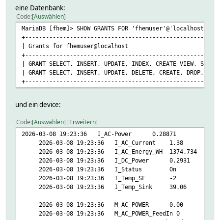
UTF8 1
eine Datenbank:
dbconn mysql:database=fhem;host=localhost;port=330
Code
Auswählen
dbuser fhemuser
MariaDB [fhem]> SHOW GRANTS FOR 'fhemuser'@'localhost';
eventCount 612
+--------------------------------------------------------
HELPER:
| Grants fo
COLSET 1
+--------------------------------------------------------
DEVICECOL 64
| GRANT SELECT, INSERT, UPDATE, INDEX, CREATE VIEW, SHOW 
EVENTCOL 512
| GRANT SELECT, INSERT, UPDATE, DELET
OLDSTATE connected
+--------------------------------------------------------
PACKAGE main
READINGCOL 64
TC current
und ein device:
TH history
TYPECOL 64
Code
Auswählen
Erweitern
UNITCOL 32
2026-03-08 19:23:36 I_AC-Power 0.28871
VALUECOL 128
2026-03-08 19:23:36 I_AC_Current 1.38
VERSION 5.11.0
2026-03-08 19:23:36 I_AC_Energy_WH 1374.734
OLDREADINGS:
2026-03-08 19:23:36 I_DC_Power 0.2931
READINGS:
2026-03-08 19:23:36 I_Status On
2026-03-08 19:19:56 CacheOverflowLastNum 0
2026-03-08 19:23:36 I_Temp_SF -2
2026-03-08 15:14:57 CacheOverflowLastState normal
2026-03-08 19:23:36 I_Temp_Sink 39.06
2026-03-08 19:20:07 CacheUsage 4
2026-03-08 19:19:56 NextSync 2026-03-08 19:20:26 
2026-03-08 19:23:36 M_AC_POWER 0.00
2026-03-08 19:20:07 notify_processing_time 0.0003
2026-03-08 19:23:36 M_AC_POWER_FeedIn 0
2026-03-08 19:19:56 state connected