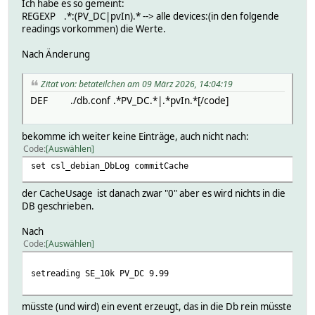
Ich habe es so gemeint:
REGEXP .*:(PV_DC|pvIn).* --> alle devices:(in den folgende
readings vorkommen) die Werte.
Nach Änderung
Zitat von: betateilchen am 09 März 2026, 14:04:19
DEF ./db.conf .*PV_DC.*|.*pvIn.*[/code]
bekomme ich weiter keine Einträge, auch nicht nach:
Code
Auswählen
set csl_debian_DbLog commitCache
der CacheUsage ist danach zwar "0" aber es wird nichts in die
DB geschrieben.
Nach
Code
Auswählen
setreading SE_10k PV_DC 9.99
müsste (und wird) ein event erzeugt, das in die Db rein müsste