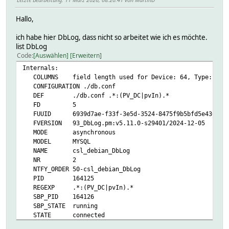
Hallo,
ich habe hier DbLog, dass nicht so arbeitet wie ich es möchte.
list DbLog
Code
Auswählen
Erweitern
Internals:
COLUMNS field length used for Device: 64, Type: 64, Ev
CONFIGURATION ./db.conf
DEF ./db.conf .*:(PV_DC|pvIn).*
FD 5
FUUID 6939d7ae-f33f-3e5d-3524-8475f9b5bfd5e436
FVERSION 93_DbLog.pm:v5.11.0-s29401/2024-12-05
MODE asynchronous
MODEL MYSQL
NAME csl_debian_DbLog
NR 2
NTFY_ORDER 50-csl_debian_DbLog
PID 164125
REGEXP .*:(PV_DC|pvIn).*
SBP_PID 164126
SBP_STATE running
STATE connected
TYPE DbLog