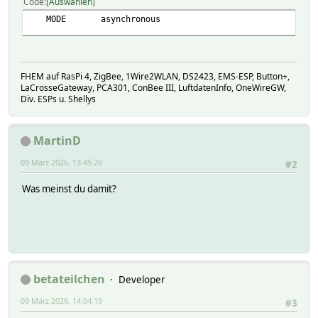
Code
Auswählen
MODE asynchronous
FHEM auf RasPi 4, ZigBee, 1Wire2WLAN, DS2423, EMS-ESP, Button+,
LaCrosseGateway, PCA301, ConBee III, LuftdatenInfo, OneWireGW,
Div. ESPs u. Shellys
MartinD
09 März 2026, 13:45:26
#2
Was meinst du damit?
betateilchen
Developer
09 März 2026, 14:04:19
#3