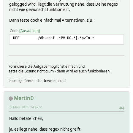
gelogged wird, liegt die Vermutung nahe, dass Deine regex
nicht wie gewünscht funktioniert.
Dann teste doch einfach mal Alternativen, z.B.:
Code
Auswählen
DEF ./db.conf .*PV_DC.*|.*pvIn.*
-----------------------
Formuliere die Aufgabe möglichst einfach und
setze die Lösung richtig um - dann wird es auch funktionieren.
-----------------------
Lesen gefährdet die Unwissenheit!
MartinD
09 März 2026, 14:47:51
#4
Hallo betateilchen,
ja, es liegt nahe, dass regex nicht greift.