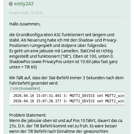
eddy242
16 April 2026, 16:55:37
Hallo zusammen,
die Grundkonfiguration ASC funktioniert seit langem und
stabil. Als Neuerung habe ich mit den Shadow- und Privacy-
Positionen rumgespielt und stolpere über folgendes:
Es geht um eine Jalousie mit Lamellen. SlatCmd ist richtig
eingestellt und funktioniert ("tilt"). Oben ist 100, unten 0.
ShadowPos sowie PrivacyPos unten ist 10:60 (also fast ganz
unten + Tilt 60)
Mir fällt auf, dass der Slat-Befehl immer 3 Sekunden nach dem
Fahrbefehl gesendet wird:
Code
Auswählen
2026.04.16 15:07:31.401 3: MQTT2_DEVICE set MQTT2_winterg
2026.04.16 15:07:28.377 3: MQTT2_DEVICE set MQTT2_winterg
Problem Statement:
Wenn die Jalousie oben ist und auf Pos 10 fährt, dauert das ca.
25s. D.h. der Tilt Befehl kommt viel zu früh. Es wäre besser
wenn der Tilt Befehl nach Einnahme der gewünschten