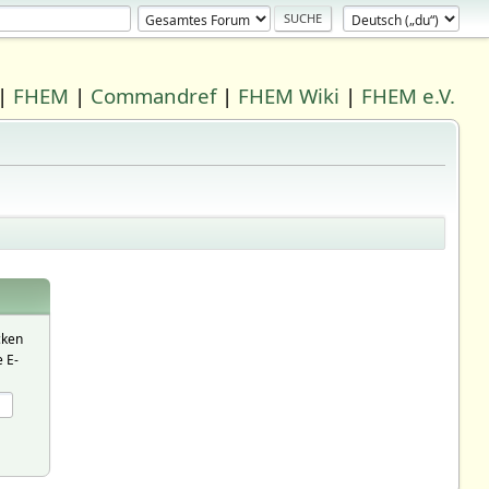
|
FHEM
|
Commandref
|
FHEM Wiki
|
FHEM e.V.
cken
 E-