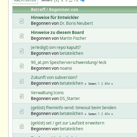
NACH UNTEN
Betreff
/
Begonnen von
Hinweise für Entwickler
Begonnen von
Dr. Boris Neubert
Hinweise zu diesem Board
Begonnen von
Martin Fischer
(erledigt) svn repo kaputt?
Begonnen von
betateilchen
90_at.pm Speicherverschwendung/-leck
Begonnen von
noansi
Zukunft von subversion?
Begonnen von
betateilchen
1
2
Alle
Seiten
Verwaltung Icons
Begonnen von
DS_Starter
(gelöst) fheminfo send: timeout beim Senden
Begonnen von
betateilchen
1
2
Alle
Seiten
(gelöst) set / get zur Laufzeit erweitern
Begonnen von
betateilchen