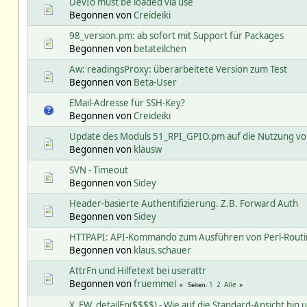
DevIo must be loaded via use
Begonnen von
Creideiki
98_version.pm: ab sofort mit Support für Packages
Begonnen von
betateilchen
Aw: readingsProxy: überarbeitete Version zum Test
Begonnen von
Beta-User
EMail-Adresse für SSH-Key?
Begonnen von
Creideiki
Update des Moduls 51_RPI_GPIO.pm auf die Nutzung vo
Begonnen von
klausw
SVN - Timeout
Begonnen von
Sidey
Header-basierte Authentifizierung. Z.B. Forward Auth
Begonnen von
Sidey
HTTPAPI: API-Kommando zum Ausführen von Perl-Rout
Begonnen von
klaus.schauer
AttrFn und Hilfetext bei userattr
Begonnen von
fruemmel
1
2
Alle
Seiten
X_FW_detailFn($$$$) - Wie auf die Standard-Ansicht hin 