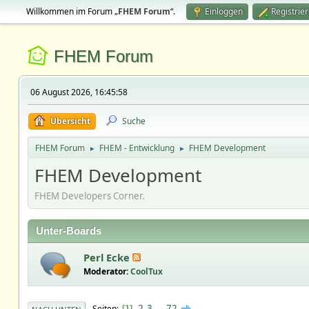
Willkommen im Forum „
FHEM Forum
“.
Einloggen
Registrie
FHEM Forum
06 August 2026, 16:45:58
Übersicht
Suche
FHEM Forum
FHEM - Entwicklung
FHEM Development
►
►
FHEM Development
FHEM Developers Corner.
Unter-Boards
Perl Ecke
Moderator:
CoolTux
2
3
...
72
Seiten
1