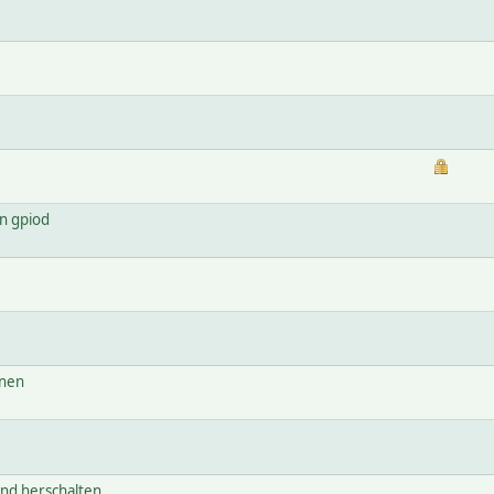
n gpiod
inen
und herschalten