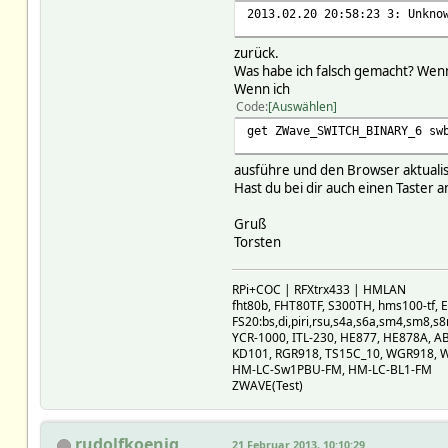
2013.02.20 20:58:23 3: Unkno
zurück.
Was habe ich falsch gemacht? Wenn 
Wenn ich
Code
Auswählen
get ZWave_SWITCH_BINARY_6 sw
ausführe und den Browser aktualis
Hast du bei dir auch einen Taster
Gruß
Torsten
RPi+COC | RFXtrx433 | HMLAN
fht80b, FHT80TF, S300TH, hms100-tf
FS20:bs,di,piri,rsu,s4a,s6a,sm4,sm8,s8
YCR-1000, ITL-230, HE877, HE878A, A
KD101, RGR918, TS15C_10, WGR918, 
HM-LC-Sw1PBU-FM, HM-LC-BL1-FM
ZWAVE(Test)
rudolfkoenig
21 Februar 2013, 10:10:29