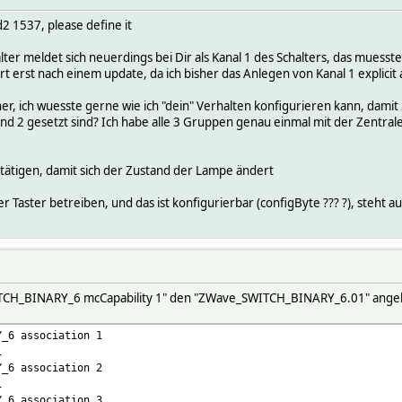
1537, please define it
alter meldet sich neuerdings bei Dir als Kanal 1 des Schalters, das muess
rt erst nach einem update, da ich bisher das Anlegen von Kanal 1 explic
her, ich wuesste gerne wie ich "dein" Verhalten konfigurieren kann, damit 
und 2 gesetzt sind? Ich habe alle 3 Gruppen genau einmal mit der Zentra
tätigen, damit sich der Zustand der Lampe ändert
r Taster betreiben, und das ist konfigurierbar (configByte ??? ?), steht 
ITCH_BINARY_6 mcCapability 1" den "ZWave_SWITCH_BINARY_6.01" angele
Y_6 association 1
1
Y_6 association 2
1
Y_6 association 3