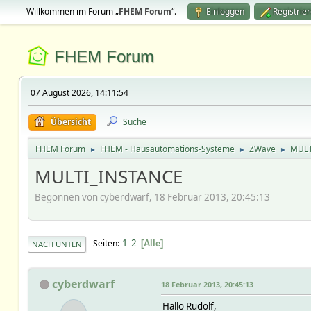
Willkommen im Forum „
FHEM Forum
“.
Einloggen
Registrie
FHEM Forum
07 August 2026, 14:11:54
Übersicht
Suche
FHEM Forum
FHEM - Hausautomations-Systeme
ZWave
MULT
►
►
►
MULTI_INSTANCE
Begonnen von cyberdwarf, 18 Februar 2013, 20:45:13
1
2
Seiten
Alle
NACH UNTEN
cyberdwarf
18 Februar 2013, 20:45:13
Hallo Rudolf,