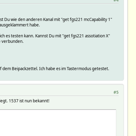
#4
test Du wie den anderen Kanal mit "get fgs221 mcCapability 1"
it ausgeklammert habe.
ich es testen kann. Kannst Du mit "get fgs221 assotiation X"
le verbunden.
auf dem Beipackzettel. Ich habe es im Tastermodus getestet.
#5
gt. 1537 ist nun bekannt!