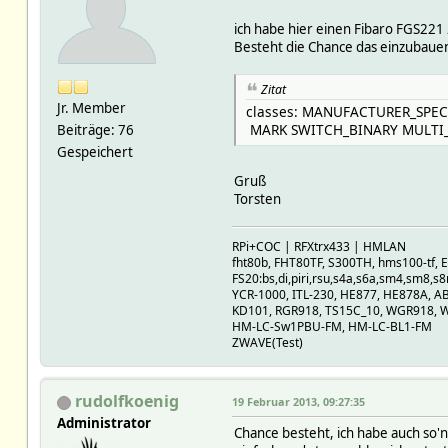
ich habe hier einen Fibaro FGS221
Besteht die Chance das einzubaue
Zitat
Jr. Member
classes: MANUFACTURER_SPE
MARK SWITCH_BINARY MULTI
Beiträge: 76
Gespeichert
Gruß
Torsten
RPi+COC | RFXtrx433 | HMLAN
fht80b, FHT80TF, S300TH, hms100-tf
FS20:bs,di,piri,rsu,s4a,s6a,sm4,sm8,s8
YCR-1000, ITL-230, HE877, HE878A, A
KD101, RGR918, TS15C_10, WGR918, 
HM-LC-Sw1PBU-FM, HM-LC-BL1-FM
ZWAVE(Test)
rudolfkoenig
19 Februar 2013, 09:27:35
Administrator
Chance besteht, ich habe auch so'n