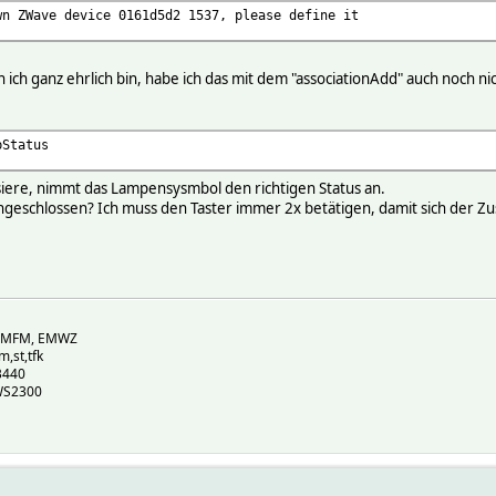
wn ZWave device 0161d5d2 1537, please define it
ich ganz ehrlich bin, habe ich das mit dem "associationAdd" auch noch ni
bStatus
iere, nimmt das Lampensysmbol den richtigen Status an.
 angeschlossen? Ich muss den Taster immer 2x betätigen, damit sich der 
, EMFM, EMWZ
m,st,tfk
B440
WS2300