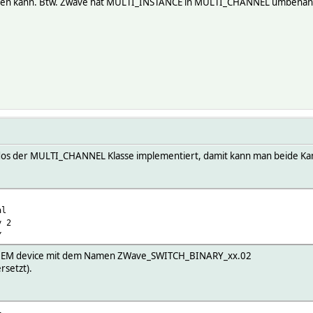
sten kann. Btw. Zwave hat MULTI_INSTANCE in MULTI_CHANNEL umbenann
os der MULTI_CHANNEL Klasse implementiert, damit kann man beide Kan
al
y 2
Y
s FHEM device mit dem Namen ZWave_SWITCH_BINARY_xx.02
rsetzt).
1