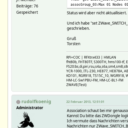
assocGroup_03:Max 01 Nodes 0
Beiträge: 76
Gespeichert
Status wird aber nicht aktuallisiert.
Und ich habe "set ZWave_SWITCH_BIN
geschrieben.
Gruß
Torsten
RPi+COC | RFXtrx433 | HMLAN
fht80b, FHT80TF, S300TH, hms100-tf
FS20:bs,di,piri,rsu,s4a,s6a,sm4,sm8,s8
YCR-1000, ITL-230, HE877, HE878A, A
KD101, RGR918, TS15C_10, WGR918, 
HM-LC-Sw1PBU-FM, HM-LC-BL1-FM
ZWAVE(Test)
rudolfkoenig
22 Februar 2013, 12:51:01
Administrator
Association schaut bei mir genaus
Kannst Du bitte das ZWDongle log
Ich vermute dass Nachrichten vers
Nachrichten nur ZWave_SWITCH_B