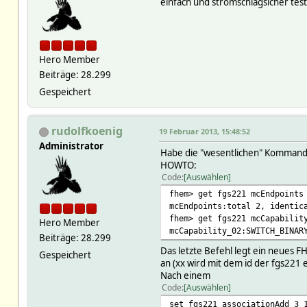
einfach und stromschlagsicher te
Hero Member
Beiträge: 28.299
Gespeichert
rudolfkoenig
19 Februar 2013, 15:48:52
Administrator
Habe die "wesentlichen" Kommand
HOWTO:
Code
Auswählen
fhem> get fgs221 mcEndpoints
mcEndpoints:total 2, identic
fhem> get fgs221 mcCapabilit
Hero Member
mcCapability_02:SWITCH_BINAR
Beiträge: 28.299
Das letzte Befehl legt ein neue
Gespeichert
an (xx wird mit dem id der fgs221 e
Nach einem
Code
Auswählen
set fgs221 associationAdd 3 