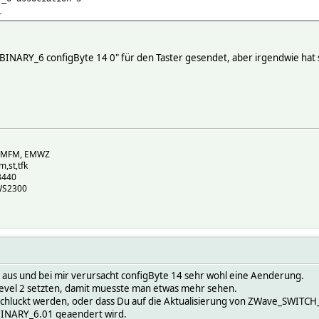
1
ARY_6 configByte 14 0" für den Taster gesendet, aber irgendwie hat sich
, EMFM, EMWZ
m,st,tfk
B440
WS2300
o aus und bei mir verursacht configByte 14 sehr wohl eine Aenderung.
level 2 setzten, damit muesste man etwas mehr sehen.
chluckt werden, oder dass Du auf die Aktualisierung von ZWave_SWITCH_
INARY_6.01 geaendert wird.