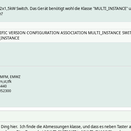
 2x1,5kW Switch. Das Gerät benötigt wohl die Klasse "MULTI_INSTANCE" u
n?
CIFIC VERSION CONFIGURATION ASSOCIATION MULTI_INSTANCE SW
_INSTANCE
, EMFM, EMWZ
m,st,tfk
B440
WS2300
 Ding hier. Ich finde die Abmessungen klasse, und dass es neben Taster a