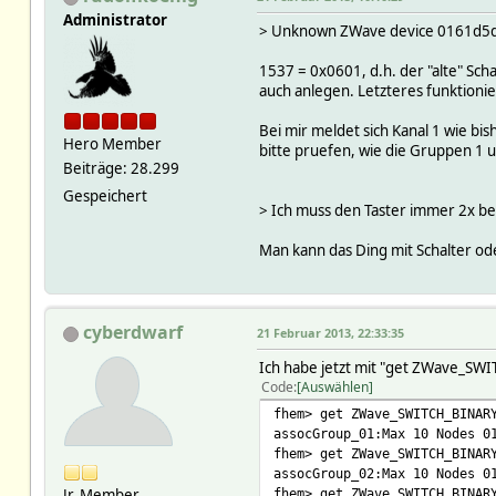
Administrator
> Unknown ZWave device 0161d5d2 
1537 = 0x0601, d.h. der "alte" Sch
auch anlegen. Letzteres funktionie
Bei mir meldet sich Kanal 1 wie bis
Hero Member
bitte pruefen, wie die Gruppen 1 
Beiträge: 28.299
Gespeichert
> Ich muss den Taster immer 2x be
Man kann das Ding mit Schalter ode
cyberdwarf
21 Februar 2013, 22:33:35
Ich habe jetzt mit "get ZWave_SW
Code
Auswählen
fhem> get ZWave_SWITCH_BINAR
assocGroup_01:Max 10 Nodes 0
fhem> get ZWave_SWITCH_BINAR
assocGroup_02:Max 10 Nodes 0
Jr. Member
fhem> get ZWave_SWITCH_BINAR