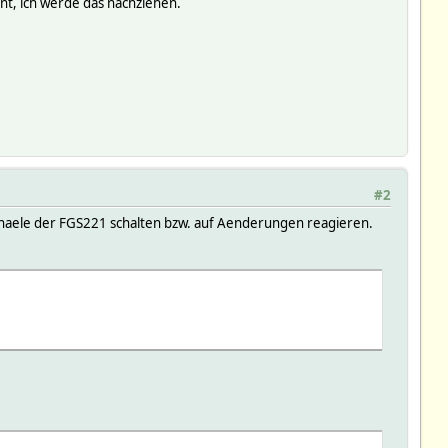
t, ich werde das nachziehen.
#2
aele der FGS221 schalten bzw. auf Aenderungen reagieren.