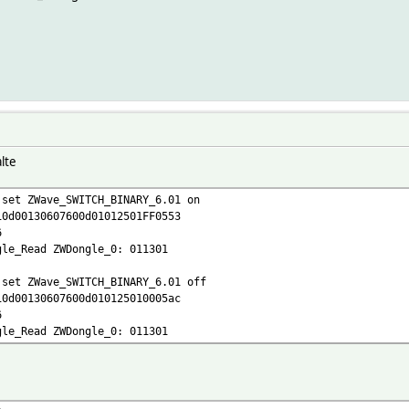
lte
 set ZWave_SWITCH_BINARY_6.01 on
10d00130607600d01012501FF0553
6
gle_Read ZWDongle_0: 011301
 set ZWave_SWITCH_BINARY_6.01 off
10d00130607600d010125010005ac
6
gle_Read ZWDongle_0: 011301