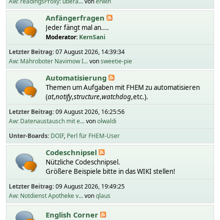
Aw: readingsProxy: übera...
von
erwin
Anfängerfragen
Jeder fängt mal an....
Moderator:
KernSani
Letzter Beitrag:
07 August 2026, 14:39:34
Aw: Mähroboter Navimow I...
von
sweetie-pie
Automatisierung
Themen um Aufgaben mit FHEM zu automatisieren
(
at
,
notify
,
structure
,
watchdog
,etc.).
Letzter Beitrag:
09 August 2026, 16:25:56
Aw: Datenaustausch mit e...
von
olwaldi
Unter-Boards
DOIF
Perl für FHEM-User
Codeschnipsel
Nützliche Codeschnipsel.
Größere Beispiele bitte in das WIKI stellen!
Letzter Beitrag:
09 August 2026, 19:49:25
Aw: Notdienst Apotheke v...
von
qlaus
English Corner