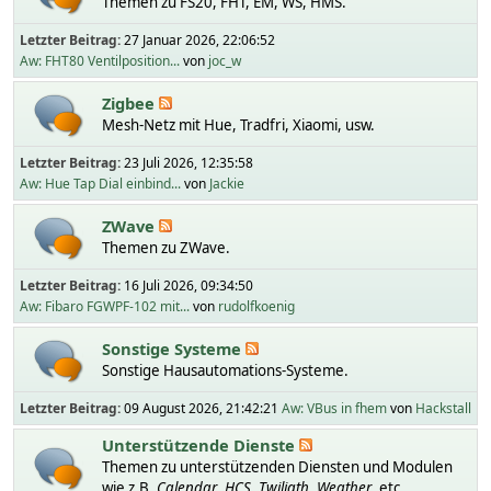
Themen zu FS20, FHT, EM, WS, HMS.
Letzter Beitrag:
27 Januar 2026, 22:06:52
Aw: FHT80 Ventilposition...
von
joc_w
Zigbee
Mesh-Netz mit Hue, Tradfri, Xiaomi, usw.
Letzter Beitrag:
23 Juli 2026, 12:35:58
Aw: Hue Tap Dial einbind...
von
Jackie
ZWave
Themen zu ZWave.
Letzter Beitrag:
16 Juli 2026, 09:34:50
Aw: Fibaro FGWPF-102 mit...
von
rudolfkoenig
Sonstige Systeme
Sonstige Hausautomations-Systeme.
Letzter Beitrag:
09 August 2026, 21:42:21
Aw: VBus in fhem
von
Hackstall
Unterstützende Dienste
Themen zu unterstützenden Diensten und Modulen
wie z.B.
Calendar
,
HCS
,
Twiligth
,
Weather
, etc.