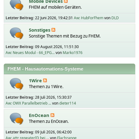
Mobile Devices
FHEM auf mobilen Geräten.
Letzter Beitrag:
22 Juni 2026, 19:42:31
Aw: HubForFhem
von
DLD
Sonstiges
Sonstige Themen mit Bezug zu FHEM.
Letzter Beitrag:
09 August 2026, 11:51:30
Aw: Neues Modul - 66_EPG...
von
Marko1976
FHEM - Hausautomations-Systeme
1Wire
Themen zu 1Wire.
Letzter Beitrag:
28 Juli 2026, 15:30:37
Aw: OWX Parallelbetrieb ...
von
dieter114
EnOcean
Themen zu EnOcean.
Letzter Beitrag:
09 Juli 2026, 06:42:00
Aw: attr repeaterID bei ...
von
Flachzange