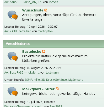
Aw: nanoCUL Parse_MN, Er...
von
TobSch
Wunschliste
Anregungen, Ideen, Vorschläge für CUL-Firmware
Erweiterungen.
Letzter Beitrag:
19 April 2026, 19:32:07
Aw: 2 CUL betreiben
von
martinp876
Verschiedenes
Bastelecke
Projekte für Bastler, die gerne auch mal zum
Lötkolben greifen.
Letzter Beitrag:
09 August 2026, 22:23:19
Aw: BoseFix32 — lokaler ...
von
tostmann
Unter-Boards
ESP Familie
3D-Druck/Gehäuse
MySensors
Marktplatz - Güter
Kein gewerblicher oder gewerbsmäßiger Handel.
Letzter Beitrag:
19 Juli 2026, 16:18:16
[Verkaufe]Homematic Hard...
von
Fixel2012