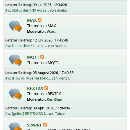
Letzter Beitrag:
09 Juli 2026, 12:34:26
Aw: Status der KNX Adres...
von
Boekel
MAX
Themen zu MAX.
Moderator:
Wzut
Letzter Beitrag:
12 Juni 2026, 17:43:48
Aw: Haltbarkeit / Lebens...
von
Nuems
MQTT
Themen zu MQTT.
Letzter Beitrag:
05 August 2026, 17:40:55
Aw: [HowTo] X-Sense Meld...
von
Joerg_L
RFXTRX
Themen zu RFXTRX
Moderator:
KernSani
Letzter Beitrag:
09 April 2026, 11:04:04
Aw: [gelöst] RFXTRX433 I...
von
Tobias
SlowRF