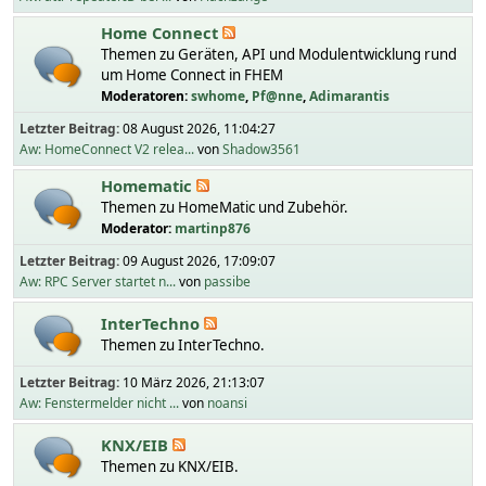
Home Connect
Themen zu Geräten, API und Modulentwicklung rund
um Home Connect in FHEM
Moderatoren:
swhome
,
Pf@nne
,
Adimarantis
Letzter Beitrag:
08 August 2026, 11:04:27
Aw: HomeConnect V2 relea...
von
Shadow3561
Homematic
Themen zu HomeMatic und Zubehör.
Moderator:
martinp876
Letzter Beitrag:
09 August 2026, 17:09:07
Aw: RPC Server startet n...
von
passibe
InterTechno
Themen zu InterTechno.
Letzter Beitrag:
10 März 2026, 21:13:07
Aw: Fenstermelder nicht ...
von
noansi
KNX/EIB
Themen zu KNX/EIB.