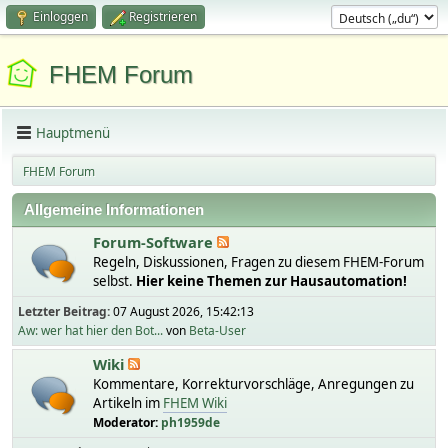
Einloggen
Registrieren
FHEM Forum
Hauptmenü
FHEM Forum
Allgemeine Informationen
Forum-Software
Regeln, Diskussionen, Fragen zu diesem FHEM-Forum
selbst.
Hier keine Themen zur Hausautomation!
Letzter Beitrag:
07 August 2026, 15:42:13
Aw: wer hat hier den Bot...
von
Beta-User
Wiki
Kommentare, Korrekturvorschläge, Anregungen zu
Artikeln im
FHEM Wiki
Moderator:
ph1959de