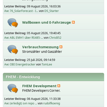
Letzter Beitrag:
09 August 2026, 16:03:36
Aw: 76_SolarForecast - I...
von
DS_Starter
Wallboxen und E-Fahrzeuge
Letzter Beitrag:
05 August 2026, 19:40:45
Aw: ABL EMH1 über RS485-...
von
ChrisB52
Verbrauchsmessung
Stromzähler und Gaszähler
Letzter Beitrag:
25 Juli 2026, 09:14:59
Aw: OBI Energietracker
von
TomLee
FHEM - Entwicklung
FHEM Development
FHEM Developers Corner.
Letzter Beitrag:
06 August 2026, 11:33:38
Aw: (erledigt) svn repo ...
von
rudolfkoenig