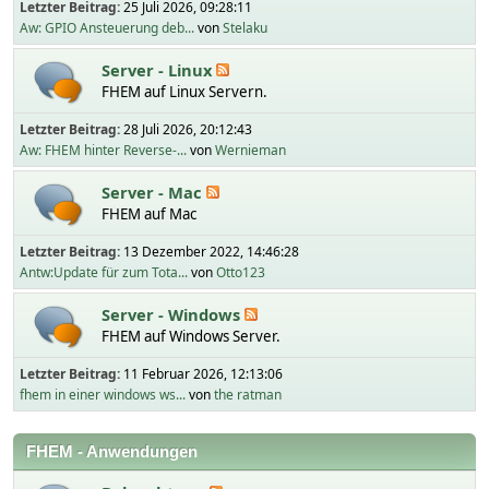
Letzter Beitrag:
25 Juli 2026, 09:28:11
Aw: GPIO Ansteuerung deb...
von
Stelaku
Server - Linux
FHEM auf Linux Servern.
Letzter Beitrag:
28 Juli 2026, 20:12:43
Aw: FHEM hinter Reverse-...
von
Wernieman
Server - Mac
FHEM auf Mac
Letzter Beitrag:
13 Dezember 2022, 14:46:28
Antw:Update für zum Tota...
von
Otto123
Server - Windows
FHEM auf Windows Server.
Letzter Beitrag:
11 Februar 2026, 12:13:06
fhem in einer windows ws...
von
the ratman
FHEM - Anwendungen