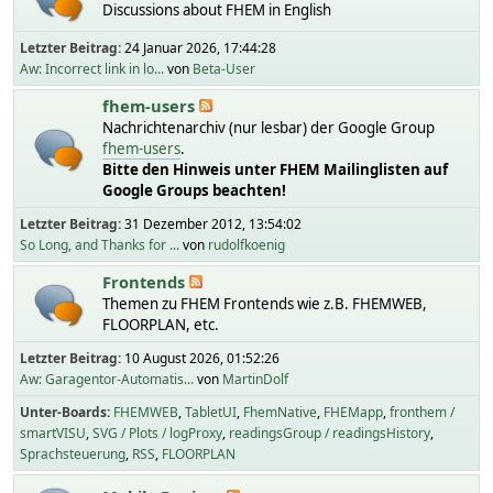
Discussions about FHEM in English
Letzter Beitrag:
24 Januar 2026, 17:44:28
Aw: Incorrect link in lo...
von
Beta-User
fhem-users
Nachrichtenarchiv (nur lesbar) der Google Group
fhem-users
.
Bitte den Hinweis unter FHEM Mailinglisten auf
Google Groups beachten!
Letzter Beitrag:
31 Dezember 2012, 13:54:02
So Long, and Thanks for ...
von
rudolfkoenig
Frontends
Themen zu FHEM Frontends wie z.B. FHEMWEB,
FLOORPLAN, etc.
Letzter Beitrag:
10 August 2026, 01:52:26
Aw: Garagentor-Automatis...
von
MartinDolf
Unter-Boards
FHEMWEB
TabletUI
FhemNative
FHEMapp
fronthem /
smartVISU
SVG / Plots / logProxy
readingsGroup / readingsHistory
Sprachsteuerung
RSS
FLOORPLAN