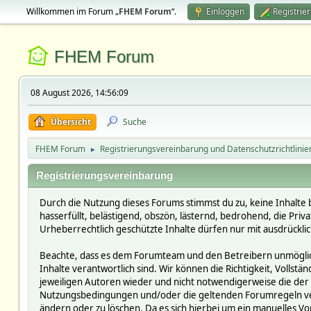
Willkommen im Forum „
FHEM Forum
“.
Einloggen
Registrie
FHEM Forum
08 August 2026, 14:56:09
Übersicht
Suche
FHEM Forum
Registrierungsvereinbarung und Datenschutzrichtlinie
►
Registrierungsvereinbarung
Durch die Nutzung dieses Forums stimmst du zu, keine Inhalte 
hasserfüllt, belästigend, obszön, lästernd, bedrohend, die Pri
Urheberrechtlich geschützte Inhalte dürfen nur mit ausdrückli
Beachte, dass es dem Forumteam und den Betreibern unmöglich i
Inhalte verantwortlich sind. Wir können die Richtigkeit, Vollst
jeweiligen Autoren wieder und nicht notwendigerweise die der 
Nutzungsbedingungen und/oder die geltenden Forumregeln verst
ändern oder zu löschen. Da es sich hierbei um ein manuelles Vor