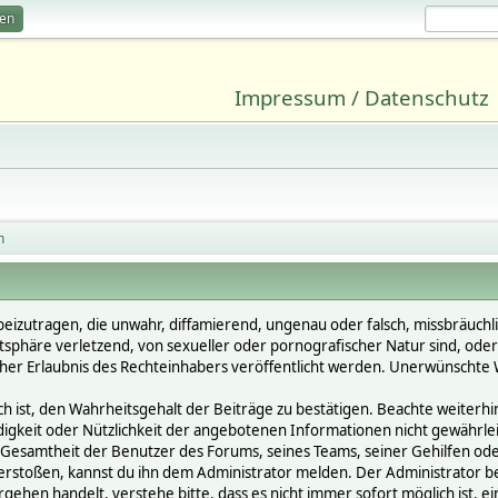
ren
Impressum / Datenschutz
n
beizutragen, die unwahr, diffamierend, ungenau oder falsch, missbräuchl
vatsphäre verletzend, von sexueller oder pornografischer Natur sind, ode
cher Erlaubnis des Rechteinhabers veröffentlicht werden. Unerwünschte W
st, den Wahrheitsgehalt der Beiträge zu bestätigen. Beachte weiterhin, 
ändigkeit oder Nützlichkeit der angebotenen Informationen nicht gewährle
Gesamtheit der Benutzer des Forums, seines Teams, seiner Gehilfen oder 
oßen, kannst du ihn dem Administrator melden. Der Administrator behält
gehen handelt, verstehe bitte, dass es nicht immer sofort möglich ist, e