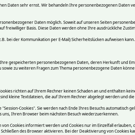
chen Daten sehr ernst. Wir behandeln Ihre personenbezogenen Daten ve
ersonenbezogener Daten möglich. Soweit auf unseren Seiten personenbez
auf freiwilliger Basis. Diese Daten werden ohne Ihre ausdrückliche Zust
.B. bei der Kommunikation per E-Mail) Sicherheitslücken aufweisen kann.
ber Ihre gespeicherten personenbezogenen Daten, deren Herkunft und E
rzu sowie zu weiteren Fragen zum Thema personenbezogene Daten können
Cookies richten auf Ihrem Rechner keinen Schaden an und enthalten kein
 sind kleine Textdateien, die auf Ihrem Rechner abgelegt werden und die
 "Session-Cookies". Sie werden nach Ende Ihres Besuchs automatisch ge
n es uns, Ihren Browser beim nächsten Besuch wiederzuerkennen.
n von Cookies informiert werden und Cookies nur im Einzelfall erlauben,
chließen des Browser aktivieren. Bei der Deaktivierung von Cookies kann