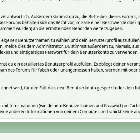
räge verantwortlich. Außerdem stimmst du zu, die Betreiber dieses Foru
ses Forums behalten sich das Recht vor, im Falle einer Beschwerde oder ge
ammelt wurden) an die ermittelnden Behörden weiterzugeben.
en eigenen Benutzernamen zu wählen und dein Benutzerprofil auszufüllen
gen, melde dies dem Administrator. Du stimmst außerdem zu, niemals, a
exes und einzigartiges Passwort für dein Benutzerkonto zu verwenden,
nnst du ein detailliertes Benutzerprofil ausfüllen. Es obliegt deiner V
s Team des Forums für falsch oder unangemessen halten, werden mit ode
ichnet wird, für den Fall, dass dein Benutzerkonto gesperrt oder dein In
i mit Informationen (wie deinem Benutzernamen und Passwort) im Cache-
 keine anderen Informationen von deinem Computer und schickt keine a