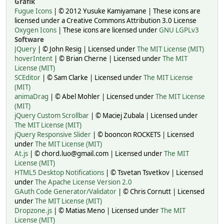
Grafik
Fugue Icons
| © 2012 Yusuke Kamiyamane | These icons are
licensed under a Creative Commons Attribution 3.0 License
Oxygen Icons
| These icons are licensed under
GNU LGPLv3
Software
JQuery
| © John Resig | Licensed under
The MIT License (MIT)
hoverIntent
| © Brian Cherne | Licensed under
The MIT
License (MIT)
SCEditor
| © Sam Clarke | Licensed under
The MIT License
(MIT)
animaDrag
| © Abel Mohler | Licensed under
The MIT License
(MIT)
jQuery Custom Scrollbar
| © Maciej Zubala | Licensed under
The MIT License (MIT)
jQuery Responsive Slider
| © booncon ROCKETS | Licensed
under
The MIT License (MIT)
At.js
| © chord.luo@gmail.com | Licensed under
The MIT
License (MIT)
HTML5 Desktop Notifications
| © Tsvetan Tsvetkov | Licensed
under
The Apache License Version 2.0
GAuth Code Generator/Validator
| © Chris Cornutt | Licensed
under
The MIT License (MIT)
Dropzone.js
| © Matias Meno | Licensed under
The MIT
License (MIT)