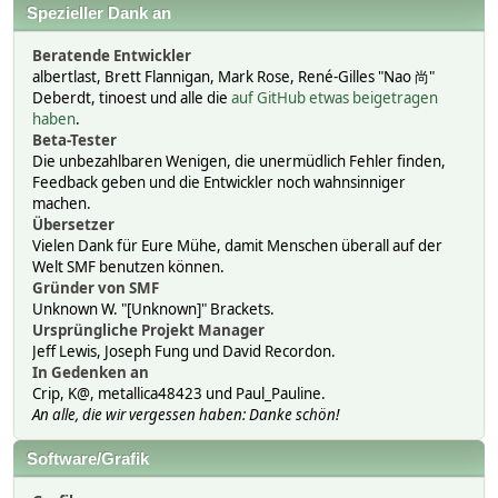
Spezieller Dank an
Beratende Entwickler
albertlast, Brett Flannigan, Mark Rose, René-Gilles "Nao 尚"
Deberdt, tinoest und alle die
auf GitHub etwas beigetragen
haben
.
Beta-Tester
Die unbezahlbaren Wenigen, die unermüdlich Fehler finden,
Feedback geben und die Entwickler noch wahnsinniger
machen.
Übersetzer
Vielen Dank für Eure Mühe, damit Menschen überall auf der
Welt SMF benutzen können.
Gründer von SMF
Unknown W. "[Unknown]" Brackets.
Ursprüngliche Projekt Manager
Jeff Lewis, Joseph Fung und David Recordon.
In Gedenken an
Crip, K@, metallica48423 und Paul_Pauline.
An alle, die wir vergessen haben: Danke schön!
Software/Grafik