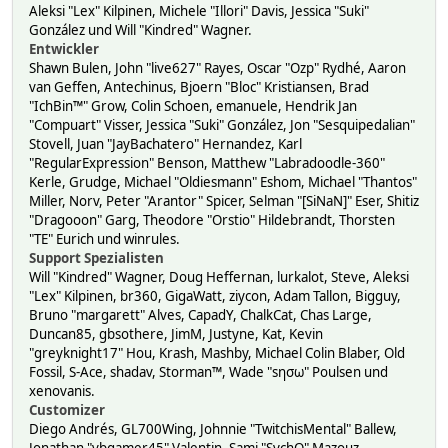
Aleksi "Lex" Kilpinen, Michele "Illori" Davis, Jessica "Suki"
González und Will "Kindred" Wagner.
Entwickler
Shawn Bulen, John "live627" Rayes, Oscar "Ozp" Rydhé, Aaron
van Geffen, Antechinus, Bjoern "Bloc" Kristiansen, Brad
"IchBin™" Grow, Colin Schoen, emanuele, Hendrik Jan
"Compuart" Visser, Jessica "Suki" González, Jon "Sesquipedalian"
Stovell, Juan "JayBachatero" Hernandez, Karl
"RegularExpression" Benson, Matthew "Labradoodle-360"
Kerle, Grudge, Michael "Oldiesmann" Eshom, Michael "Thantos"
Miller, Norv, Peter "Arantor" Spicer, Selman "[SiNaN]" Eser, Shitiz
"Dragooon" Garg, Theodore "Orstio" Hildebrandt, Thorsten
"TE" Eurich und winrules.
Support Spezialisten
Will "Kindred" Wagner, Doug Heffernan, lurkalot, Steve, Aleksi
"Lex" Kilpinen, br360, GigaWatt, ziycon, Adam Tallon, Bigguy,
Bruno "margarett" Alves, CapadY, ChalkCat, Chas Large,
Duncan85, gbsothere, JimM, Justyne, Kat, Kevin
"greyknight17" Hou, Krash, Mashby, Michael Colin Blaber, Old
Fossil, S-Ace, shadav, Storman™, Wade "sησω" Poulsen und
xenovanis.
Customizer
Diego Andrés, GL700Wing, Johnnie "TwitchisMental" Ballew,