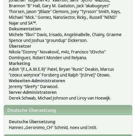
Jonathan "vbgamer45" Valentin, Sami "SychO" Mazouz,
Brannon "B" Hall, Gary M. Gadsdon, Jack "akabugeyes"
Thorsen, Jason "JBlaze" Clemons, Joey "Tyrsson" Smith, Kays,
Michael "Mick." Gomez, NanoSector, Ricky., Russell "NEND"
Najar und SA™.
Dokumentation
Michele "Illori" Davis, Irisado, AngelinaBelle, Chainy, Graeme
Spence und Joshua "groundup" Dickerson.
Übersetzer
Nikola "Dzonny" Novaković, m4z, Francisco "d3vcho"
Domínguez, Robert Monden und Relyana.
Marketing
Adish "(F.L.A.M.E.R)" Patel, Bryan "Runic" Deakin, Marcus
"cσσкιє мσηѕтєя" Forsberg und Ralph "[n3rve]" Otowo.
Webseiten-Administratoren
Jeremy "SleePy" Darwood.
Server-Administratoren
Derek Schwab, Michael Johnson und Liroy van Hoewijk.
Deutsche Übersetzung
Deutsche Übersetzung
Hannes „Geronimo_CH“ Schmid, noex und Intit.