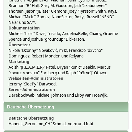
Jonathan "vbgamer45" Valentin, Sami "SychO" Mazouz,
Brannon "B" Hall, Gary M. Gadsdon, Jack "akabugeyes"
Thorsen, Jason "JBlaze" Clemons, Joey "Tyrsson" Smith, Kays,
Michael "Mick." Gomez, NanoSector, Ricky., Russell "NEND"
Najar und SA™.
Dokumentation
Michele "Illori" Davis, Irisado, AngelinaBelle, Chainy, Graeme
Spence und Joshua "groundup" Dickerson.
Übersetzer
Nikola "Dzonny" Novaković, m4z, Francisco "d3vcho"
Domínguez, Robert Monden und Relyana.
Marketing
Adish "(F.L.A.M.E.R)" Patel, Bryan "Runic" Deakin, Marcus
"cσσкιє мσηѕтєя" Forsberg und Ralph "[n3rve]" Otowo.
Webseiten-Administratoren
Jeremy "SleePy" Darwood.
Server-Administratoren
Derek Schwab, Michael Johnson und Liroy van Hoewijk.
Deutsche Übersetzung
Deutsche Übersetzung
Hannes „Geronimo_CH“ Schmid, noex und Intit.