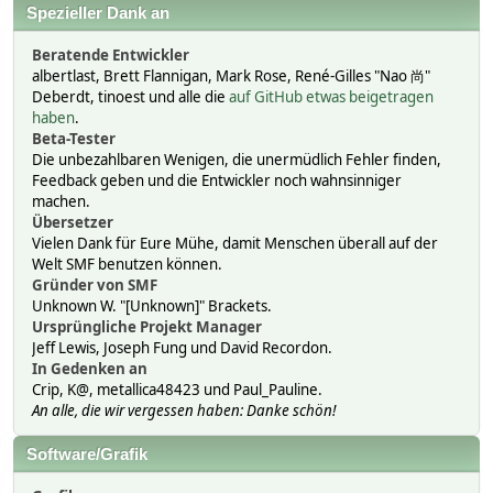
Spezieller Dank an
Beratende Entwickler
albertlast, Brett Flannigan, Mark Rose, René-Gilles "Nao 尚"
Deberdt, tinoest und alle die
auf GitHub etwas beigetragen
haben
.
Beta-Tester
Die unbezahlbaren Wenigen, die unermüdlich Fehler finden,
Feedback geben und die Entwickler noch wahnsinniger
machen.
Übersetzer
Vielen Dank für Eure Mühe, damit Menschen überall auf der
Welt SMF benutzen können.
Gründer von SMF
Unknown W. "[Unknown]" Brackets.
Ursprüngliche Projekt Manager
Jeff Lewis, Joseph Fung und David Recordon.
In Gedenken an
Crip, K@, metallica48423 und Paul_Pauline.
An alle, die wir vergessen haben: Danke schön!
Software/Grafik