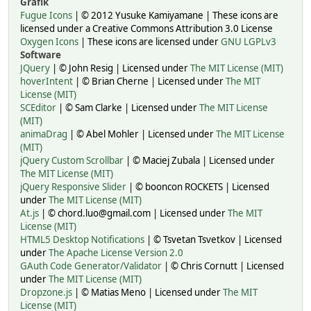
Grafik
Fugue Icons
| © 2012 Yusuke Kamiyamane | These icons are
licensed under a Creative Commons Attribution 3.0 License
Oxygen Icons
| These icons are licensed under
GNU LGPLv3
Software
JQuery
| © John Resig | Licensed under
The MIT License (MIT)
hoverIntent
| © Brian Cherne | Licensed under
The MIT
License (MIT)
SCEditor
| © Sam Clarke | Licensed under
The MIT License
(MIT)
animaDrag
| © Abel Mohler | Licensed under
The MIT License
(MIT)
jQuery Custom Scrollbar
| © Maciej Zubala | Licensed under
The MIT License (MIT)
jQuery Responsive Slider
| © booncon ROCKETS | Licensed
under
The MIT License (MIT)
At.js
| © chord.luo@gmail.com | Licensed under
The MIT
License (MIT)
HTML5 Desktop Notifications
| © Tsvetan Tsvetkov | Licensed
under
The Apache License Version 2.0
GAuth Code Generator/Validator
| © Chris Cornutt | Licensed
under
The MIT License (MIT)
Dropzone.js
| © Matias Meno | Licensed under
The MIT
License (MIT)