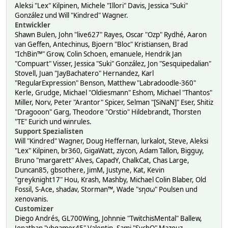
Aleksi "Lex" Kilpinen, Michele "Illori" Davis, Jessica "Suki"
González und Will "Kindred" Wagner.
Entwickler
Shawn Bulen, John "live627" Rayes, Oscar "Ozp" Rydhé, Aaron
van Geffen, Antechinus, Bjoern "Bloc" Kristiansen, Brad
"IchBin™" Grow, Colin Schoen, emanuele, Hendrik Jan
"Compuart" Visser, Jessica "Suki" González, Jon "Sesquipedalian"
Stovell, Juan "JayBachatero" Hernandez, Karl
"RegularExpression" Benson, Matthew "Labradoodle-360"
Kerle, Grudge, Michael "Oldiesmann" Eshom, Michael "Thantos"
Miller, Norv, Peter "Arantor" Spicer, Selman "[SiNaN]" Eser, Shitiz
"Dragooon" Garg, Theodore "Orstio" Hildebrandt, Thorsten
"TE" Eurich und winrules.
Support Spezialisten
Will "Kindred" Wagner, Doug Heffernan, lurkalot, Steve, Aleksi
"Lex" Kilpinen, br360, GigaWatt, ziycon, Adam Tallon, Bigguy,
Bruno "margarett" Alves, CapadY, ChalkCat, Chas Large,
Duncan85, gbsothere, JimM, Justyne, Kat, Kevin
"greyknight17" Hou, Krash, Mashby, Michael Colin Blaber, Old
Fossil, S-Ace, shadav, Storman™, Wade "sησω" Poulsen und
xenovanis.
Customizer
Diego Andrés, GL700Wing, Johnnie "TwitchisMental" Ballew,