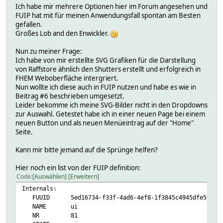
Ich habe mir mehrere Optionen hier im Forum angesehen und
FUIP hat mit für meinen Anwendungsfall spontan am Besten
gefallen.
Großes Lob and den Enwickler.
Nun zu meiner Frage:
Ich habe von mir erstellte SVG Grafiken für die Darstellung
von Raffstore ähnlich den Shutters erstellt und erfolgreich in
FHEM Weboberfläche intergriert.
Nun wollte ich diese auch in FUIP nutzen und habe es wie in
Beitrag #6 beschrieben umgesetzt.
Leider bekomme ich meine SVG-Bilder nicht in den Dropdowns
zur Auswahl. Getestet habe ich in einer neuen Page bei einem
neuen Button und als neuen Menüeintrag auf der "Home"
Seite.
Kann mir bitte jemand auf die Sprünge helfen?
Hier noch ein list von der FUIP definition:
Code
Auswählen
Erweitern
Internals:
FUUID 5ed16734-f33f-4ad6-4ef8-1f3845c4945dfe59
NAME ui
NR 81