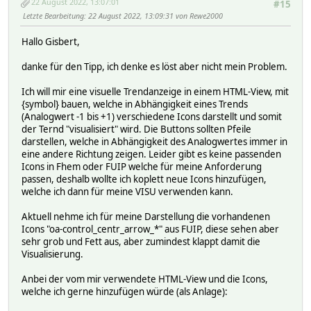
22 August 2022, 13:07:01
#15
Letzte Bearbeitung
: 22 August 2022, 13:09:31 von Rewe2000
Hallo Gisbert,
danke für den Tipp, ich denke es löst aber nicht mein Problem.
Ich will mir eine visuelle Trendanzeige in einem HTML-View, mit
{symbol} bauen, welche in Abhängigkeit eines Trends
(Analogwert -1 bis +1) verschiedene Icons darstellt und somit
der Ternd "visualisiert" wird. Die Buttons sollten Pfeile
darstellen, welche in Abhängigkeit des Analogwertes immer in
eine andere Richtung zeigen. Leider gibt es keine passenden
Icons in Fhem oder FUIP welche für meine Anforderung
passen, deshalb wollte ich koplett neue Icons hinzufügen,
welche ich dann für meine VISU verwenden kann.
Aktuell nehme ich für meine Darstellung die vorhandenen
Icons "oa-control_centr_arrow_*" aus FUIP, diese sehen aber
sehr grob und Fett aus, aber zumindest klappt damit die
Visualisierung.
Anbei der vom mir verwendete HTML-View und die Icons,
welche ich gerne hinzufügen würde (als Anlage):