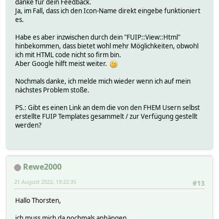
danke für dein Feedback.
Ja, im Fall, dass ich den Icon-Name direkt eingebe funktioniert
es.
Habe es aber inzwischen durch dein "FUIP::View::Html"
hinbekommen, dass bietet wohl mehr Möglichkeiten, obwohl
ich mit HTML code nicht so firm bin.
Aber Google hilft meist weiter.
Nochmals danke, ich melde mich wieder wenn ich auf mein
nächstes Problem stoße.
PS.: Gibt es einen Link an dem die von den FHEM Usern selbst
erstellte FUIP Templates gesammelt / zur Verfügung gestellt
werden?
Rewe2000
21 August 2022, 19:22:35
#13
Hallo Thorsten,
ich muss mich da nochmals anhängen.