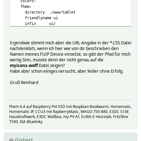
colors:
}
fhem:
.myicons-arrow-down:before {
directory ./www/tablet
content: "\ea36";
friendlyname ui
}
infix ui/
hmccu:
pages:
viewtemplates:
Irgendwie stimmt mich aber die URL-Angabe in der *.CSS Datei
Attributes:
nachdenklich, wenn ich hier wie von dir beschrieben den
DbLogExclude .*
Namen meines FUIP Device einsetze, so gibt der Pfad für mich
baseHeight 125
wenig Sinn, müsste denn der nicht genau auf die
baseWidth 150
myicons.woff
Datei zeigen?
gridlines show
Habe aber schon einiges versucht, aber leider ohne Erfolg.
group Multimedia
icon rc_TV
Gruß Reinhard
layout gridster
locked 0
room System
snapTo gridlines
Fhem 6.4 auf Raspberry Pi4 SSD mit Raspbian Bookworm, Homematic,
Homematic IP, CCU3 mit RapberryMatic, WAGO 750-880, E3DC S10E
Hauskraftwerk, E3DC Wallbox, my-PV AC ELWA-E Heizstab, Fritz!Box
7590, KIA Bluelinky
Gisbert