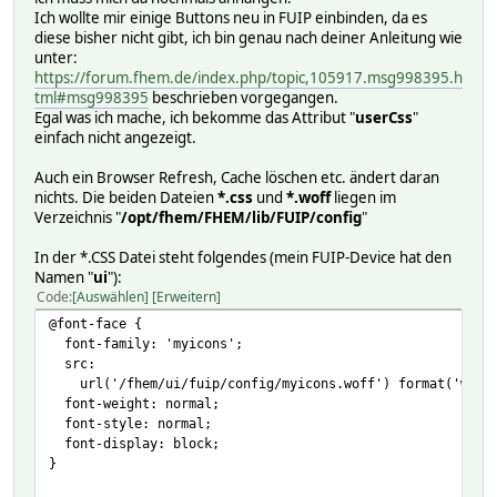
Ich wollte mir einige Buttons neu in FUIP einbinden, da es
diese bisher nicht gibt, ich bin genau nach deiner Anleitung wie
unter:
https://forum.fhem.de/index.php/topic,105917.msg998395.h
tml#msg998395
beschrieben vorgegangen.
Egal was ich mache, ich bekomme das Attribut "
userCss
"
einfach nicht angezeigt.
Auch ein Browser Refresh, Cache löschen etc. ändert daran
nichts. Die beiden Dateien
*.css
und
*.woff
liegen im
Verzeichnis "
/opt/fhem/FHEM/lib/FUIP/config
"
In der *.CSS Datei steht folgendes (mein FUIP-Device hat den
Namen "
ui
"):
Code
Auswählen
Erweitern
@font-face {
font-family: 'myicons';
src:
url('/fhem/ui/fuip/config/myicons.woff') format('woff
font-weight: normal;
font-style: normal;
font-display: block;
}