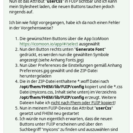
Nun ist das Attribut "
userCss
" in FUIP sichtbar und ich kann
mein Stylesheet laden, die neuen Buttons tauchen jedoch
nirgends auf.
Ich bin wie folgt vorgegangen, habe ich da noch einen Fehler
in der Vorgehensweise?
Die gewünschten Buttons über die App IcoMoon
https://icomoon.io/app/#/select
ausgewählt
Nun den Button rechts unten "
Generate Font
"
gedrückt, es werden nun die gewählten Symbole
angezeigt (siehe Anhang Fonts.jpg)
Nun über Preferences die Einstellungen gemäß Anhang
Preferences.jpg gewählt und die ZIP-Datei
heruntergeladen
Die in der ZIP-Datei enthaltene *.woff Datei nach
/opt/fhem/FHEM/lib/FUIP/config
kopiert und die *.css
Datei (myicons.css, Inhalt siehe unten) im Verzeichnis
/opt/fhem/FHEM/lib/FUIP/config
erzeugt. Weitere
Dateien habe ich
nicht nach Fhem oder FUIP kopiert
!
Nun in meinem FUIP-Device das Attribut "
userCss
"
gesetzt und FHEM neu gestartet
Ich würde nun eigentlich erwarten, dass die neuen
Buttons unter FUIP erscheinen und über den
Suchbegriff "myicons" zu finden und auszuwählen sind