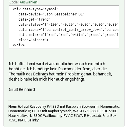
Code
Auswählen
<div data-type="symbol"
data-device="Json_Gasspeicher_DE"
data-get="trend"
data-states='["-100","-0.29","-0.05","0.06","0.30"]'
data-icons='["oa-control_centr_arrow_down","oa-control_c
data-colors='["red","red","white","green","green"]'
class="bigger">
</div>
Ich hoffe damit wird etwas deutlicher was ich eigentlich
benötige. Ich benötige kein Rauchmelder Icon, aber die
Thematik des Beitrags hat mein Problem genau behandelt,
deshalb habe ich mich hier auch angehängt.
Gruß Reinhard
Fhem 6.4 auf Raspberry Pi4 SSD mit Raspbian Bookworm, Homematic,
Homematic IP, CCU3 mit RapberryMatic, WAGO 750-880, E3DC S10E
Hauskraftwerk, E3DC Wallbox, my-PV AC ELWA-E Heizstab, Fritz!Box
7590, KIA Bluelinky