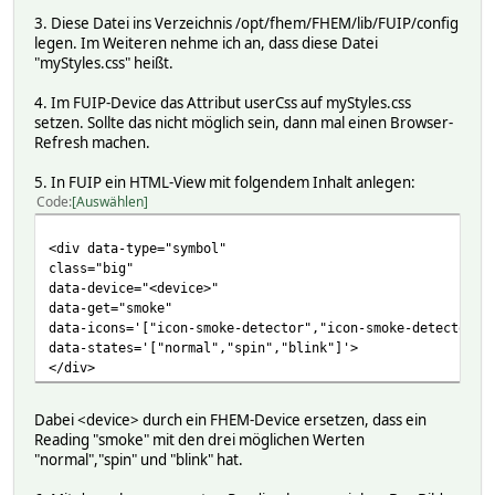
3. Diese Datei ins Verzeichnis /opt/fhem/FHEM/lib/FUIP/config
legen. Im Weiteren nehme ich an, dass diese Datei
"myStyles.css" heißt.
4. Im FUIP-Device das Attribut userCss auf myStyles.css
setzen. Sollte das nicht möglich sein, dann mal einen Browser-
Refresh machen.
5. In FUIP ein HTML-View mit folgendem Inhalt anlegen:
Code
Auswählen
<div data-type="symbol"
class="big"
data-device="<device>"
data-get="smoke"
data-icons='["icon-smoke-detector","icon-smoke-detector f
data-states='["normal","spin","blink"]'>
</div>
Dabei <device> durch ein FHEM-Device ersetzen, dass ein
Reading "smoke" mit den drei möglichen Werten
"normal","spin" und "blink" hat.