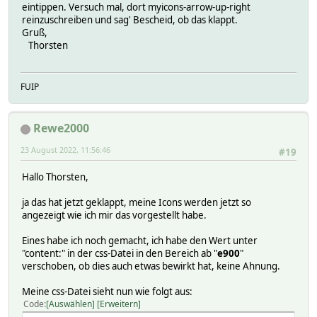
eintippen. Versuch mal, dort myicons-arrow-up-right
reinzuschreiben und sag' Bescheid, ob das klappt.
Gruß,
Thorsten
FUIP
Rewe2000
23 August 2022, 11:56:46
#19
Hallo Thorsten,
ja das hat jetzt geklappt, meine Icons werden jetzt so
angezeigt wie ich mir das vorgestellt habe.
Eines habe ich noch gemacht, ich habe den Wert unter
"content:" in der css-Datei in den Bereich ab "
e900
"
verschoben, ob dies auch etwas bewirkt hat, keine Ahnung.
Meine css-Datei sieht nun wie folgt aus:
Code
Auswählen
Erweitern