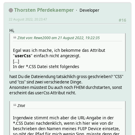
Thorsten Pferdekaemper
Developer
22 August 2022, 20:23:47
#16
Hi,
Zitat von: Rewe2000 am 21 August 2022, 19:22:35
Egal was ich mache, ich bekomme das Attribut
"
userCss
" einfach nicht angezeigt.
[...]
In der *.CSS Datei steht folgendes
hast Du die Dateiendung tatsächlich gross geschrieben? "CSS"
und "css" sind zwei verschiedene Dinge.
Ansonsten müsstest Du auch noch FHEM durchstarten, sonst
erscheint das userCss Attribut nicht.
Zitat
Irgendwie stimmt mich aber die URL-Angabe in der
*.CSS Datei nachdenklich, wenn ich hier wie von dir
beschrieben den Namen meines FUIP Device einsetze,
so gibt der Pfad für mich wenig Sinn, müsste denn der