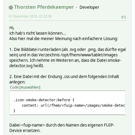
Thorsten Pferdekaemper
Developer
01 Dezember 2019, 22:22:38
#5
Hi,
ich hab's nicht lassen können...
Also hier mal die meiner Meinung nach einfachere Lösung:
1. Die Bilddatei runterladen (als .svg oder .png, das dürfte egal
sein) und in das Verzeichnis /opt/fhem/www/tablet/images
speichern. Ich nehme im Weiteren an, dass die Datei smoke-
detector.svg heißt.
2. Eine Datei mit der Endung .css und dem folgenden Inhalt
anlegen:
Code
Auswählen
.icon-smoke-detector:before {
content: url(/fhem/<fuip-name>/images/smoke-detector.
}
Dabei <fuip-name> durch den Namen des eigenen FUIP-
Device ersetzen.