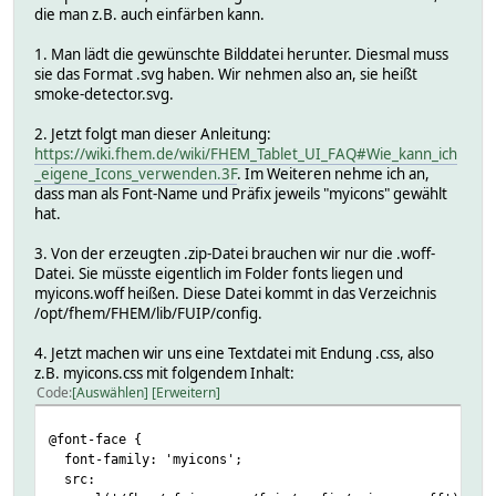
die man z.B. auch einfärben kann.
1. Man lädt die gewünschte Bilddatei herunter. Diesmal muss
sie das Format .svg haben. Wir nehmen also an, sie heißt
smoke-detector.svg.
2. Jetzt folgt man dieser Anleitung:
https://wiki.fhem.de/wiki/FHEM_Tablet_UI_FAQ#Wie_kann_ich
_eigene_Icons_verwenden.3F
. Im Weiteren nehme ich an,
dass man als Font-Name und Präfix jeweils "myicons" gewählt
hat.
3. Von der erzeugten .zip-Datei brauchen wir nur die .woff-
Datei. Sie müsste eigentlich im Folder fonts liegen und
myicons.woff heißen. Diese Datei kommt in das Verzeichnis
/opt/fhem/FHEM/lib/FUIP/config.
4. Jetzt machen wir uns eine Textdatei mit Endung .css, also
z.B. myicons.css mit folgendem Inhalt:
Code
Auswählen
Erweitern
@font-face {
font-family: 'myicons';
src: