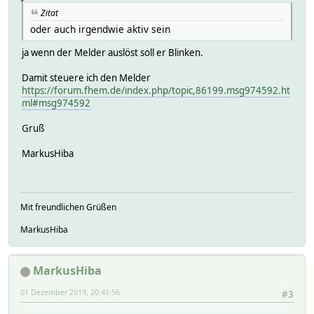
Zitat
oder auch irgendwie aktiv sein
ja wenn der Melder auslöst soll er Blinken.
Damit steuere ich den Melder
https://forum.fhem.de/index.php/topic,86199.msg974592.ht
ml#msg974592
Gruß
MarkusHiba
Mit freundlichen Grüßen
MarkusHiba
MarkusHiba
01 Dezember 2019, 20:41:56
#3