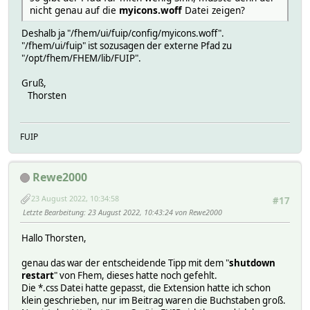
nicht genau auf die
myicons.woff
Datei zeigen?
Deshalb ja "/fhem/ui/fuip/config/myicons.woff".
"/fhem/ui/fuip" ist sozusagen der externe Pfad zu
"/opt/fhem/FHEM/lib/FUIP".
Gruß,
Thorsten
FUIP
Rewe2000
23 August 2022, 10:34:58
#17
Letzte Bearbeitung
: 23 August 2022, 10:43:24 von Rewe2000
Hallo Thorsten,
genau das war der entscheidende Tipp mit dem "
shutdown
restart
" von Fhem, dieses hatte noch gefehlt.
Die *.css Datei hatte gepasst, die Extension hatte ich schon
klein geschrieben, nur im Beitrag waren die Buchstaben groß.