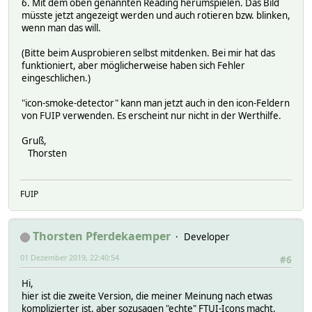
6. Mit dem oben genannten Reading herumspielen. Das Bild
müsste jetzt angezeigt werden und auch rotieren bzw. blinken,
wenn man das will.
(Bitte beim Ausprobieren selbst mitdenken. Bei mir hat das
funktioniert, aber möglicherweise haben sich Fehler
eingeschlichen.)
"icon-smoke-detector" kann man jetzt auch in den icon-Feldern
von FUIP verwenden. Es erscheint nur nicht in der Werthilfe.
Gruß,
Thorsten
FUIP
Thorsten Pferdekaemper
Developer
01 Dezember 2019, 22:40:54
#6
Hi,
hier ist die zweite Version, die meiner Meinung nach etwas
komplizierter ist, aber sozusagen "echte" FTUI-Icons macht,