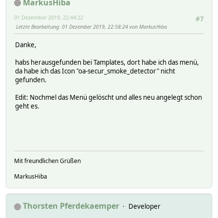
MarkusHiba
01 Dezember 2019, 22:44:22
#7
Letzte Bearbeitung
: 01 Dezember 2019, 22:58:24 von MarkusHiba
Danke,
habs herausgefunden bei Tamplates, dort habe ich das menü,
da habe ich das Icon "oa-secur_smoke_detector" nicht
gefunden.
Edit: Nochmel das Menü gelöscht und alles neu angelegt schon
geht es.
Mit freundlichen Grüßen
MarkusHiba
Thorsten Pferdekaemper
Developer