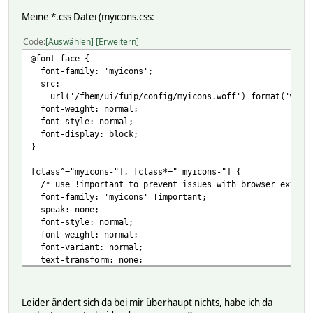
Meine *.css Datei (myicons.css:
Code
Auswählen
Erweitern
@font-face {
font-family: 'myicons';
src:
url('/fhem/ui/fuip/config/myicons.woff') format('woff
font-weight: normal;
font-style: normal;
font-display: block;
}
[class^="myicons-"], [class*=" myicons-"] {
/* use !important to prevent issues with browser extensi
font-family: 'myicons' !important;
speak: none;
font-style: normal;
font-weight: normal;
font-variant: normal;
text-transform: none;
/* Better Font Rendering =========== */
-webkit-font-smoothing: antialiased;
Leider ändert sich da bei mir überhaupt nichts, habe ich da
-moz-osx-font-smoothing: grayscale;