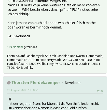
noch etwas entscheidendes vergessen?
}
Nach FTUI muss ich ja keine weiteren Dateien mehr kopieren,
so wie im WIKI beschrieben, da ich ja "nur" FUIP nutze, sehe
.myicons-arrow-up:before {
ich das richtig?
content: "\ea32";
}
Kann jemand von euch erkennen was ich hier falsch mache
.myicons-arrow-up-right:before {
oder woran es bei mir noch klemmt.
content: "\ea33";
}
Gruß Reinhard
.myicons-arrow-right:before {
content: "\ea34";
1 Person(en)
gefällt das.
}
.myicons-arrow-down-right:before {
Fhem 6.4 auf Raspberry Pi4 SSD mit Raspbian Bookworm, Homematic,
content: "\ea35";
Homematic IP, CCU3 mit RapberryMatic, WAGO 750-880, E3DC S10E
}
Hauskraftwerk, E3DC Wallbox, my-PV AC ELWA-E Heizstab, Fritz!Box
.myicons-arrow-down:before {
7590, KIA Bluelinky
content: "\ea36";
}
Thorsten Pferdekaemper
Developer
23 August 2022, 11:08:56
#18
Hi,
mit den eigenen Icons funktioniert die Werthilfe leider nicht.
Du kannst aber den Namen in das "icon" Feld einfach