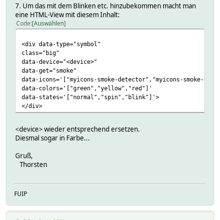
7. Um das mit dem Blinken etc. hinzubekommen macht man
eine HTML-View mit diesem Inhalt:
Code
Auswählen
<div data-type="symbol"
class="big"
data-device="<device>"
data-get="smoke"
data-icons='["myicons-smoke-detector","myicons-smoke-dete
data-colors='["green","yellow","red"]'
data-states='["normal","spin","blink"]'>
</div>
<device> wieder entsprechend ersetzen.
Diesmal sogar in Farbe...
Gruß,
Thorsten
FUIP