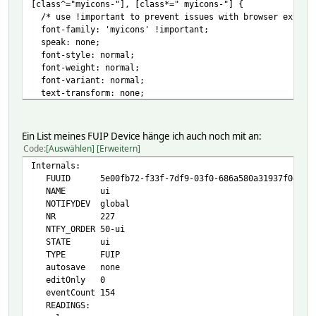
[class^="myicons-"], [class*=" myicons-"] {
/* use !important to prevent issues with browser extensi
font-family: 'myicons' !important;
speak: none;
font-style: normal;
font-weight: normal;
font-variant: normal;
text-transform: none;
/* Better Font Rendering =========== */
-webkit-font-smoothing: antialiased;
Ein List meines FUIP Device hänge ich auch noch mit an:
-moz-osx-font-smoothing: grayscale;
Code
Auswählen
Erweitern
}
Internals:
FUUID 5e00fb72-f33f-7df9-03f0-686a580a31937f0d
.myicons-arrow-up:before {
NAME ui
content: "\ea32";
NOTIFYDEV global
}
NR 227
.myicons-arrow-up-right:before {
NTFY_ORDER 50-ui
content: "\ea33";
STATE ui
}
TYPE FUIP
.myicons-arrow-right:before {
autosave none
content: "\ea34";
editOnly 0
}
eventCount 154
.myicons-arrow-down-right:before {
READINGS:
content: "\ea35";