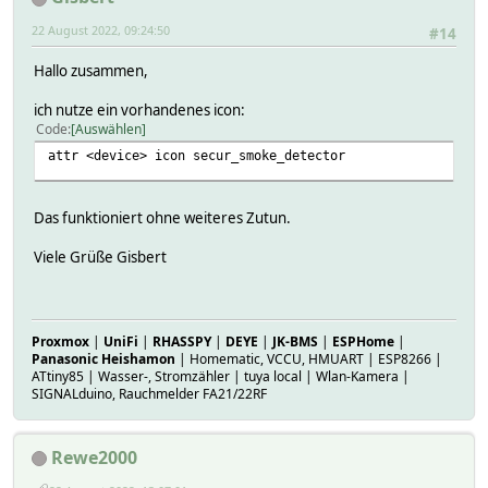
22 August 2022, 09:24:50
#14
Hallo zusammen,
ich nutze ein vorhandenes icon:
Code
Auswählen
attr <device> icon secur_smoke_detector
Das funktioniert ohne weiteres Zutun.
Viele​ Grüße​ Gisbert​
Proxmox
|
UniFi
|
RHASSPY
|
DEYE
|
JK-BMS
|
ESPHome
|
Panasonic Heishamon
| Homematic, VCCU, HMUART | ESP8266 |
ATtiny85 | Wasser-, Stromzähler | tuya local | Wlan-Kamera |
SIGNALduino, Rauchmelder FA21/22RF
Rewe2000