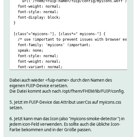
url('/fhem/<fuip-name>/fuip/config/myicons.woff') form
font-weight: normal;
font-style: normal;
font-display: block;
}
[class^="myicons-"], [class*=" myicons-"] {
/* use !important to prevent issues with browser extensi
font-family: 'myicons' !important;
speak: none;
font-style: normal;
font-weight: normal;
font-variant: normal;
text-transform: none;
Dabei auch wieder <fuip-name> durch den Namen des
/* Better Font Rendering =========== */
eigenen FUIP-Device ersetzen.
-webkit-font-smoothing: antialiased;
Die Datei kommt auch nach /opt/fhem/FHEM/lib/FUIP/config.
-moz-osx-font-smoothing: grayscale;
}
5. Jetzt im FUIP-Device das Attribut userCss auf myicons.css
setzen.
.myicons-smoke-detector:before {
content: "\e900";
6. Jetzt kann man das Icon (also "myicons-smoke-detector") in
}
jedem icon-Feld verwenden. Es sollte auch die übliche Icon-
Farbe bekommen und in der Größe passen.