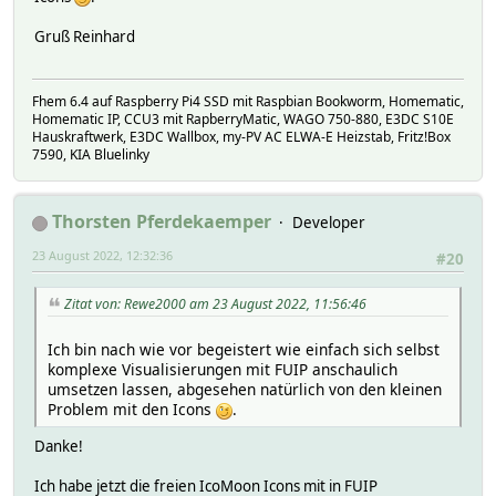
}
.myicons-arrow-up-right:before {
Gruß Reinhard
content: "\e901";
}
.myicons-arrow-right:before {
Fhem 6.4 auf Raspberry Pi4 SSD mit Raspbian Bookworm, Homematic,
content: "\e902";
Homematic IP, CCU3 mit RapberryMatic, WAGO 750-880, E3DC S10E
}
Hauskraftwerk, E3DC Wallbox, my-PV AC ELWA-E Heizstab, Fritz!Box
.myicons-arrow-down-right:before {
7590, KIA Bluelinky
content: "\e903";
}
.myicons-arrow-down:before {
Thorsten Pferdekaemper
Developer
content: "\e904";
}
23 August 2022, 12:32:36
#20
Zitat von: Rewe2000 am 23 August 2022, 11:56:46
Ich bin nach wie vor begeistert wie einfach sich selbst
komplexe Visualisierungen mit FUIP anschaulich
umsetzen lassen, abgesehen natürlich von den kleinen
Problem mit den Icons
.
Danke!
Ich habe jetzt die freien IcoMoon Icons mit in FUIP