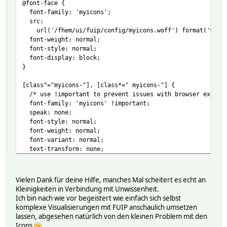
@font-face {
font-family: 'myicons';
src:
url('/fhem/ui/fuip/config/myicons.woff') format('woff
font-weight: normal;
font-style: normal;
font-display: block;
}
[class^="myicons-"], [class*=" myicons-"] {
/* use !important to prevent issues with browser extensi
font-family: 'myicons' !important;
speak: none;
font-style: normal;
font-weight: normal;
font-variant: normal;
text-transform: none;
/* Better Font Rendering =========== */
-webkit-font-smoothing: antialiased;
Vielen Dank für deine Hilfe, manches Mal scheitert es echt an
-moz-osx-font-smoothing: grayscale;
Kleinigkeiten in Verbindung mit Unwissenheit.
}
Ich bin nach wie vor begeistert wie einfach sich selbst
komplexe Visualisierungen mit FUIP anschaulich umsetzen
.myicons-arrow-up:before {
lassen, abgesehen natürlich von den kleinen Problem mit den
content: "\e900";
Icons
.