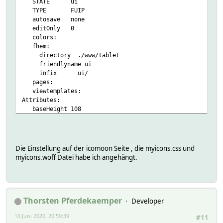
STATE ui
TYPE FUIP
autosave none
editOnly 0
colors:
fhem:
directory ./www/tablet
friendlyname ui
infix ui/
pages:
viewtemplates:
Attributes:
baseHeight 108
baseWidth 142
layout gridster
locked 0
room Settings -> Interfaces
Die Einstellung auf der icomoon Seite , die myicons.css und
styleSchema default
myicons.woff Datei habe ich angehängt.
userCss myicons.css
Thorsten Pferdekaemper
Developer
10 Juni 2020, 20:59:39
#11