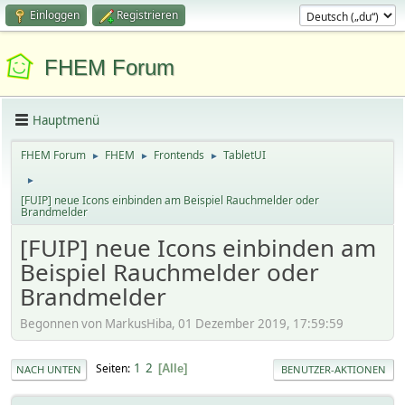
Einloggen
Registrieren
FHEM Forum
Hauptmenü
FHEM Forum
FHEM
Frontends
TabletUI
►
►
►
►
[FUIP] neue Icons einbinden am Beispiel Rauchmelder oder
Brandmelder
[FUIP] neue Icons einbinden am
Beispiel Rauchmelder oder
Brandmelder
Begonnen von MarkusHiba, 01 Dezember 2019, 17:59:59
1
2
Seiten
Alle
NACH UNTEN
BENUTZER-AKTIONEN