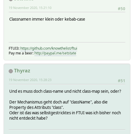
19 November 2020, 15:21:10
#50
Classnamen immer klein oder kebab-case
FTUI3:
https://github.com/knowthelist/ftui
Pay me a beer:
http://paypal.me/setstate
Thyraz
19 November 2020, 15:28:23
#51
Und es muss doch class-name und nicht class-map sein, oder?
Der Mechanismus geht doch auf "className", also die
Property des Attributs "class".
Oder ist das was selbstgestricktes in FTUI was ich bisher noch
nicht entdeckt habe?