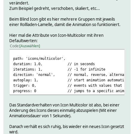
verändert.
Zum Beispiel gedreht, verschoben, skaliert, etc...
Beim Blind Icon gibt es hier mehrere Gruppen mit jeweils
einer Rollladen-Lamelle, damit die Animation so funktioniert.
Hier mal die Attribute von Icon-Multicolor mit ihren
Defaultwerten:
Code
Auswählen
path: 'icons/multicolor',
duration: 1.0, // in seconds
iterations: 1, // -1 for infinite
direction: 'normal', // normal, reverse, alternate, a
autoplay: 1, // start animation automatically wh
trigger: 0, // events with values that are mapped 
progress: 0 // jumps to a specific animation frame 
Das Standardverhalten von Icon Multicolor ist also, bei einer
Änderung des Icons dieses einmalig abzuspielen (Mit einer
Animationsdauer von 1 Sekunde).
Danach verhält es sich ruhig, bis wieder ein neues Icon gesetzt
wird.