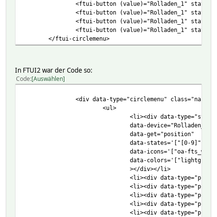
<ftui-button (value)="Rolladen_1" states="25"
<ftui-button (value)="Rolladen_1" states="50"
<ftui-button (value)="Rolladen_1" states="75"
<ftui-button (value)="Rolladen_1" states="open
</ftui-circlemenu>
In FTUI2 war der Code so:
Code
Auswählen
<div data-type="circlemenu" class="narrow circleme
<ul>
<li><div data-type="symbol
data-device="Rolladen_WZ_aus
data-get="position"
data-states='["[0-9]","open","up","[1-3][
data-icons='["oa-fts_window_2w","oa-fts_window_
data-colors='["lightgray","lightgray","ligh
></div></li>
<li><div data-type="push" data-fhem-cmd="set R
<li><div data-type="push" data-fhem-cmd="set R
<li><div data-type="push" data-fhem-cmd="set R
<li><div data-type="push" data-fhem-cmd="set R
<li><div data-type="push" data-fhem-cmd="set R