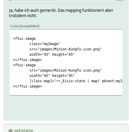
Ja, habe ich auch gemerkt. Das mapping funktioniert aber
trotzdem nicht.
Code
Auswählen
<ftui-image
class="myImage"
src="images/Minion-Kungfu-icon.png"
width="45" height="45"
></ftui-image>
<ftui-image
src="images/Minion-Kungfu-icon.png"
width="45" height="45"
[class-map]="rr_Eisix:state | map('absent:myImage, 
></ftui-image>
setstate