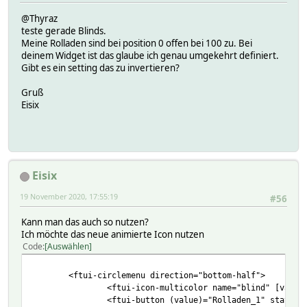
@Thyraz
teste gerade Blinds.
Meine Rolladen sind bei position 0 offen bei 100 zu. Bei
deinem Widget ist das glaube ich genau umgekehrt definiert.
Gibt es ein setting das zu invertieren?
Gruß
Eisix
Eisix
19 November 2020, 17:55:19
#56
Kann man das auch so nutzen?
Ich möchte das neue animierte Icon nutzen
Code
Auswählen
<ftui-circlemenu direction="bottom-half">
<ftui-icon-multicolor name="blind" [value]=""Rol
<ftui-button (value)="Rolladen_1" states="open