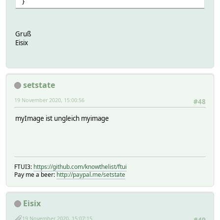
}
Gruß
Eisix
setstate
19 November 2020, 15:00:56
#48
myImage ist ungleich myimage
FTUI3:
https://github.com/knowthelist/ftui
Pay me a beer:
http://paypal.me/setstate
Eisix
19 November 2020, 15:07:15
#49