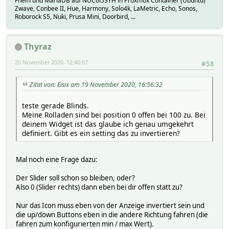
Fhem und MariaDB auf NUC6i5SYH in Proxmox Container (Ubuntu)
Zwave, Conbee II, Hue, Harmony, Solo4k, LaMetric, Echo, Sonos,
Roborock S5, Nuki, Prusa Mini, Doorbird, ...
Thyraz
20 November 2020, 12:40:07
#58
Zitat von: Eisix am 19 November 2020, 16:56:32
teste gerade Blinds.
Meine Rolladen sind bei position 0 offen bei 100 zu. Bei
deinem Widget ist das glaube ich genau umgekehrt
definiert. Gibt es ein setting das zu invertieren?
Mal noch eine Frage dazu:
Der Slider soll schon so bleiben, oder?
Also 0 (Slider rechts) dann eben bei dir offen statt zu?
Nur das Icon muss eben von der Anzeige invertiert sein und
die up/down Buttons eben in die andere Richtung fahren (die
fahren zum konfigurierten min / max Wert).