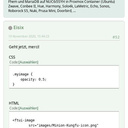
Fhem und MariaDB auf NUC6i5SYH in Proxmox Container (Ubuntu)
Zwave, Conbee II, Hue, Harmony, Solo4k, LaMetric, Echo, Sonos,
Roborock S5, Nuki, Prusa Mini, Doorbird, ...
Eisix
19 November 2020, 15:44:23
#52
Geht jetzt, merci!
CSS
Code
Auswählen
.myimage {
opacity: 0.5;
}
HTML
Code
Auswählen
<ftui-image
src="images/Minion-Kungfu-icon.png"