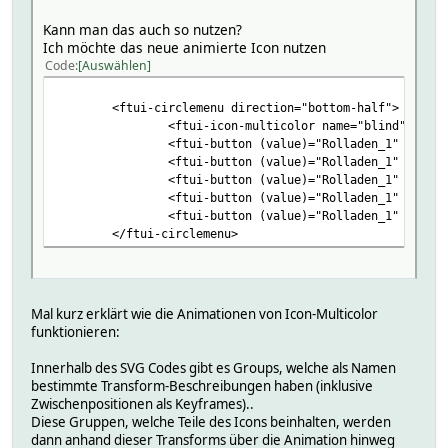
Kann man das auch so nutzen?
Ich möchte das neue animierte Icon nutzen
Code
Auswählen
<ftui-circlemenu direction="bottom-half">
<ftui-icon-multicolor name="blind" [value]=""Ro
<ftui-button (value)="Rolladen_1" states="ope
<ftui-button (value)="Rolladen_1" states="25
<ftui-button (value)="Rolladen_1" states="50
<ftui-button (value)="Rolladen_1" states="75
<ftui-button (value)="Rolladen_1" states="op
</ftui-circlemenu>
Mal kurz erklärt wie die Animationen von Icon-Multicolor
funktionieren:
Innerhalb des SVG Codes gibt es Groups, welche als Namen
bestimmte Transform-Beschreibungen haben (inklusive
Zwischenpositionen als Keyframes)..
Diese Gruppen, welche Teile des Icons beinhalten, werden
dann anhand dieser Transforms über die Animation hinweg