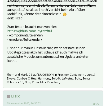
Achtung: Das Modul grenzt den abzurufenden Zeitraum noch
nicht ein, sondern holt alle Termine die der Calendar in Fhem
ausspuckt. Also aktuell noch Vorsicht beim Abruf über
Mobilfunk, könnte datenintensiv sein.
edit: Fixed...
Zum Testen braucht man von hier:
https://github.com/Thyraz/ftui
- /components/calendar/
- /modules/fullcalendar/
Bisher nur manuell installierbar, wenn setstate seinen
Updateprozess aktiv hat, schaue ich auch mal wie ich
zusätzliche Module zum automatischen Update anbieten
kann...
Fhem und MariaDB auf NUC6i5SYH in Proxmox Container (Ubuntu)
Zwave, Conbee II, Hue, Harmony, Solo4k, LaMetric, Echo, Sonos,
Roborock S5, Nuki, Prusa Mini, Doorbird, ...
Eisix
19 November 2020, 16:56:32
#55