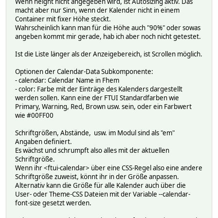
Wenn height nicht angegeben wird, ist Autosizing aktiv. Das
macht aber nur Sinn, wenn der Kalender nicht in einem
Container mit fixer Höhe steckt.
Wahrscheinlich kann man für die Höhe auch "90%" oder sowas
angeben kommt mir gerade, hab ich aber noch nicht getestet.
Ist die Liste länger als der Anzeigebereich, ist Scrollen möglich.
Optionen der Calendar-Data Subkomponente:
- calendar: Calendar Name in Fhem
- color: Farbe mit der Einträge des Kalenders dargestellt
werden sollen. Kann eine der FTUI Standardfarben wie
Primary, Warning, Red, Brown usw. sein, oder ein Farbwert
wie #00FF00
Schriftgrößen, Abstände, usw. im Modul sind als "em"
Angaben definiert.
Es wächst und schrumpft also alles mit der aktuellen
Schriftgröße.
Wenn ihr <ftui-calendar> über eine CSS-Regel also eine andere
Schriftgröße zuweist, könnt ihr in der Größe anpassen.
Alternativ kann die Größe für alle Kalender auch über die
User- oder Theme-CSS Dateien mit der Variable --calendar-
font-size gesetzt werden.