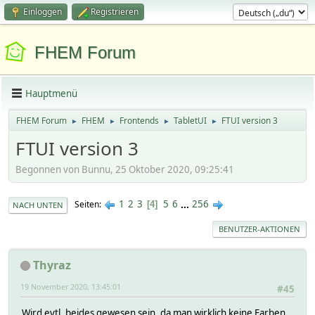
Einloggen
Registrieren
FHEM Forum
Hauptmenü
FHEM Forum
FHEM
Frontends
TabletUI
FTUI version 3
►
►
►
►
FTUI version 3
Begonnen von Bunnu, 25 Oktober 2020, 09:25:41
1
2
3
5
6
...
256
Seiten
4
NACH UNTEN
BENUTZER-AKTIONEN
Thyraz
19 November 2020, 13:45:01
#45
Wird evtl. beides gewesen sein, da man wirklich keine Farben