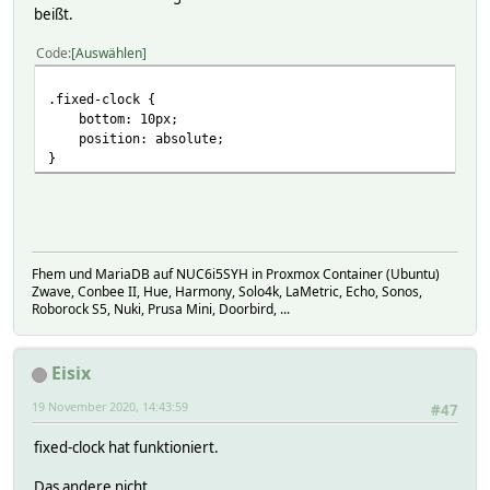
beißt.
Code
Auswählen
.fixed-clock {
bottom: 10px;
position: absolute;
}
Fhem und MariaDB auf NUC6i5SYH in Proxmox Container (Ubuntu)
Zwave, Conbee II, Hue, Harmony, Solo4k, LaMetric, Echo, Sonos,
Roborock S5, Nuki, Prusa Mini, Doorbird, ...
Eisix
19 November 2020, 14:43:59
#47
fixed-clock hat funktioniert.
Das andere nicht