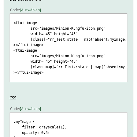
Code
Auswählen
<ftui-image
src="images/Minion-Kungfu-icon.png"
width="45" height="45"
[class]="rr_Test:state | map('absent:myimage, gone:
></ftui-image>
<ftui-image
src="images/Minion-Kungfu-icon.png"
width="45" height="45"
[class-map]="rr_Eisix:state | map('absent:myimage, 
></ftui-image>
CSS
Code
Auswählen
.myImage {
filter: grayscale(1);
opacity: 0.5;