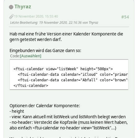
Thyraz
19 November 2020, 15:55:40
#54
Letzte Bearbeitung
: 19 November 2020, 22:16:36 von Thyraz
Hab mal eine frühe Version einer Kalender Komponente die
gern getestet werden darf.
Eingebunden wird das Ganze dann so:
Code
Auswählen
<ftui-calendar view="listWeek" height="500px">
<ftui-calendar-data calendar="iCloud" color="primary"></
<ftui-calendar-data calendar="Abfall" color="brown"></ft
</ftui-calendar>
Optionen der Calendar Komponente:
- height
- view: Kann aktuell mit listWeek und listMonth belegt werden
- no-header: Versteckt die Kopfzeile (muss keinen Wert haben,
also einfach <ftui-calendar no-header view="listWeek"...)