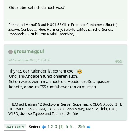
Oder überseh ich da noch was?
Fhem und MariaDB auf NUC6i5SYH in Proxmox Container (Ubuntu)
Zwave, Conbee II, Hue, Harmony, Solo4k, LaMetric, Echo, Sonos,
Roborock S5, Nuki, Prusa Mini, Doorbird, ...
grossmaggul
20 November 2020, 13:54:05
#59
Thyraz, der Kalender ist extrem cool!!
Und ja % Angaben funktionieren auch.
Schön wäre, wenn man noch die Headergröße anpassen
könnte, ohne im CSS rumfuhrwerken zu müssen.
FHEM auf Debian 12 Bookworm Server, Supermicro XEON X5660, 2 TB
HD RAID 1, 36GB RAM, 1 x nanoCUL868(MAX!); MAX, MiLight, HUE,
WLED, diverse Zgibee und Tasmota Geräte
1
2
3
5
6
...
256
Seiten
4
NACH OBEN