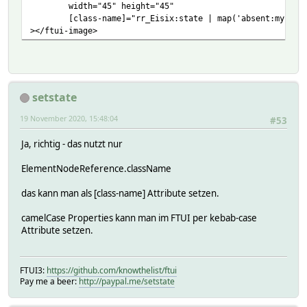
width="45" height="45"
[class-name]="rr_Eisix:state | map('absent:myimage,
></ftui-image>
setstate
19 November 2020, 15:48:04
#53
Ja, richtig - das nutzt nur
ElementNodeReference.className
das kann man als [class-name] Attribute setzen.
camelCase Properties kann man im FTUI per kebab-case
Attribute setzen.
FTUI3:
https://github.com/knowthelist/ftui
Pay me a beer:
http://paypal.me/setstate