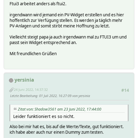
Ftui3 arbeitet anders als ftui2.
irgendwann wird jemand ein PV-Widget erstellen und es hier
hoffentlich zur Verfügung stellen. Es werden ja täglich mehr
PV-Anlagen und somit stirbt meine Hoffnung zu letzt.
Vielleicht steigt papa ja auch irgendwann mal zu FTUI3 um und
passt sein Widget entsprechend an.
Mit freundlichen Grüßen
yersinia
24 Juni 2022, 14:37:32
#14
Letzte Bearbeitung
: 01 Juli 2022, 16:27:09 von yersinia
Zitat von: Shadow3561 am 23 Juni 2022, 17:44:00
Leider funktioniert es so nicht.
Also bei mir hat es, bis auf die Werte/Texte, gut funktioniert.
ich habe aber auch nur einen Dummy zum testen.