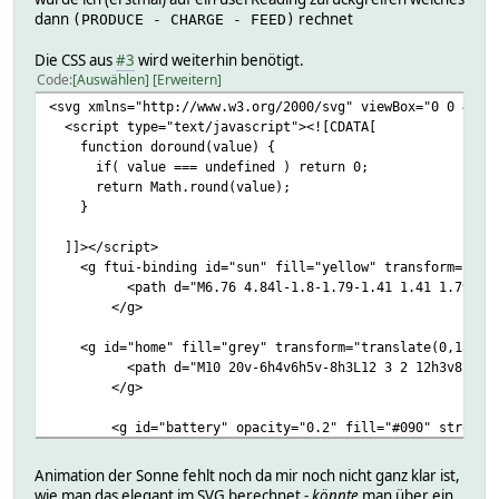
dann
rechnet
(PRODUCE - CHARGE - FEED)
Die CSS aus
#3
wird weiterhin benötigt.
Code
Auswählen
Erweitern
<svg xmlns="http://www.w3.org/2000/svg" viewBox="0 0 400 
<script type="text/javascript"><![CDATA[
function doround(value) {
if( value === undefined ) return 0;
return Math.round(value);
}
]]></script>
<g ftui-binding id="sun" fill="yellow" transform="transl
<path d="M6.76 4.84l-1.8-1.79-1.41 1.41 1.79 1.79
</g>
<g id="home" fill="grey" transform="translate(0,150),s
<path d="M10 20v-6h4v6h5v-8h3L12 3 2 12h3v8z"/>
</g>
<g id="battery" opacity="0.2" fill="#090" stroke=
<line x1="75" y1="30" x2="75" y2="280" style="s
<line x1="225" y1="30" x2="225" y2="280" style=
Animation der Sonne fehlt noch da mir noch nicht ganz klar ist,
<line x1="69" y1="30" x2="231" y2="30" style="s
wie man das elegant im SVG berechnet -
könnte
man über ein