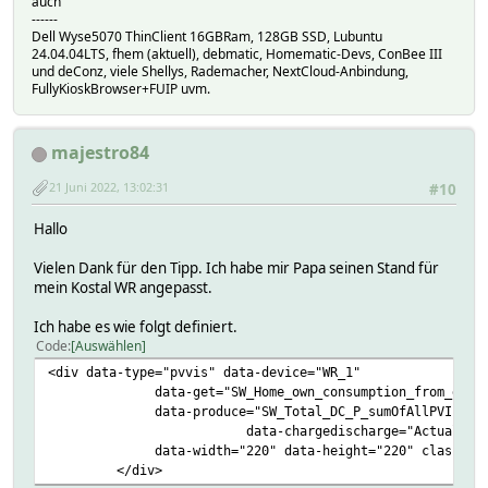
auch"
------
Dell Wyse5070 ThinClient 16GBRam, 128GB SSD, Lubuntu
24.04.04LTS, fhem (aktuell), debmatic, Homematic-Devs, ConBee III
und deConz, viele Shellys, Rademacher, NextCloud-Anbindung,
FullyKioskBrowser+FUIP uvm.
majestro84
21 Juni 2022, 13:02:31
#10
Hallo
Vielen Dank für den Tipp. Ich habe mir Papa seinen Stand für
mein Kostal WR angepasst.
Ich habe es wie folgt definiert.
Code
Auswählen
<div data-type="pvvis" data-device="WR_1"
data-get="SW_Home_own_consumption_from_grid" dat
data-produce="SW_Total_DC_P_sumOfAllPVInputs" data-
data-chargedischarge="Actual_Batt
data-width="220" data-height="220" class="cen
</div>