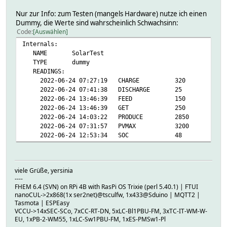
Nur zur Info: zum Testen (mangels Hardware) nutze ich einen
Dummy, die Werte sind wahrscheinlich Schwachsinn:
Code
Auswählen
Internals:
NAME SolarTest
TYPE dummy
READINGS:
2022-06-24 07:27:19 CHARGE 320
2022-06-24 07:41:38 DISCHARGE 25
2022-06-24 13:46:39 FEED 150
2022-06-24 13:46:39 GET 250
2022-06-24 14:03:22 PRODUCE 2850
2022-06-24 07:31:57 PVMAX 3200
2022-06-24 12:53:34 SOC 48
viele Grüße, yersinia
----
FHEM 6.4 (SVN) on RPi 4B with RasPi OS Trixie (perl 5.40.1) | FTUI
nanoCUL->2x868(1x ser2net)@tsculfw, 1x433@Sduino | MQTT2 |
Tasmota | ESPEasy
VCCU->14xSEC-SCo, 7xCC-RT-DN, 5xLC-Bl1PBU-FM, 3xTC-IT-WM-W-
EU, 1xPB-2-WM55, 1xLC-Sw1PBU-FM, 1xES-PMSw1-Pl