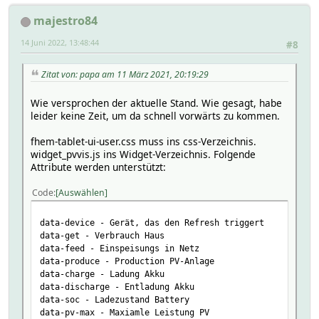
majestro84
14 Juni 2022, 13:48:44
#8
Zitat von: papa am 11 März 2021, 20:19:29
Wie versprochen der aktuelle Stand. Wie gesagt, habe
leider keine Zeit, um da schnell vorwärts zu kommen.
fhem-tablet-ui-user.css muss ins css-Verzeichnis.
widget_pvvis.js ins Widget-Verzeichnis. Folgende
Attribute werden unterstützt:
Code
Auswählen
data-device - Gerät, das den Refresh triggert
data-get - Verbrauch Haus
data-feed - Einspeisungs in Netz
data-produce - Production PV-Anlage
data-charge - Ladung Akku
data-discharge - Entladung Akku
data-soc - Ladezustand Battery
data-pv-max - Maxiamle Leistung PV