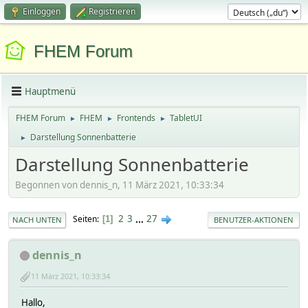
Einloggen
Registrieren
FHEM Forum
Hauptmenü
FHEM Forum
FHEM
Frontends
TabletUI
►
►
►
Darstellung Sonnenbatterie
►
Darstellung Sonnenbatterie
Begonnen von dennis_n, 11 März 2021, 10:33:34
2
3
...
27
Seiten
1
NACH UNTEN
BENUTZER-AKTIONEN
dennis_n
11 März 2021, 10:33:34
Hallo,