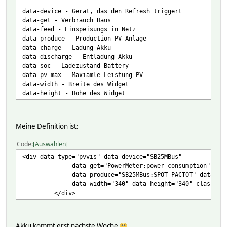
data-device - Gerät, das den Refresh triggert
data-get - Verbrauch Haus
data-feed - Einspeisungs in Netz
data-produce - Production PV-Anlage
data-charge - Ladung Akku
data-discharge - Entladung Akku
data-soc - Ladezustand Battery
data-pv-max - Maxiamle Leistung PV
data-width - Breite des Widget
data-height - Höhe des Widget
Meine Definition ist:
Code
Auswählen
<div data-type="pvvis" data-device="SB25MBus"
data-get="PowerMeter:power_consumption" data-fee
data-produce="SB25MBus:SPOT_PACTOT" data-pv-m
data-width="340" data-height="340" class="cen
</div>
Akku kommt erst nächste Woche