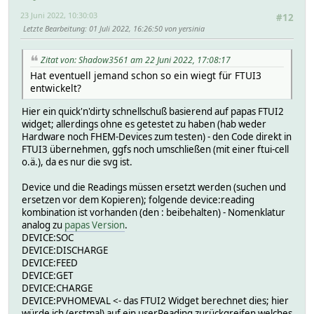
23 Juni 2022, 10:30:03
#12
Letzte Bearbeitung
: 01 Juli 2022, 16:26:50 von yersinia
Zitat von: Shadow3561 am 22 Juni 2022, 17:08:17
Hat eventuell jemand schon so ein wiegt für FTUI3
entwickelt?
Hier ein quick'n'dirty schnellschuß basierend auf papas FTUI2
widget; allerdings ohne es getestet zu haben (hab weder
Hardware noch FHEM-Devices zum testen) - den Code direkt in
FTUI3 übernehmen, ggfs noch umschließen (mit einer ftui-cell
o.ä.), da es nur die svg ist.
Device und die Readings müssen ersetzt werden (suchen und
ersetzen vor dem Kopieren); folgende device:reading
kombination ist vorhanden (den : beibehalten) - Nomenklatur
analog zu
papas Version
.
DEVICE:SOC
DEVICE:DISCHARGE
DEVICE:FEED
DEVICE:GET
DEVICE:CHARGE
DEVICE:PVHOMEVAL <- das FTUI2 Widget berechnet dies; hier
würde ich (erstmal) auf ein userReading zurückgreifen welches