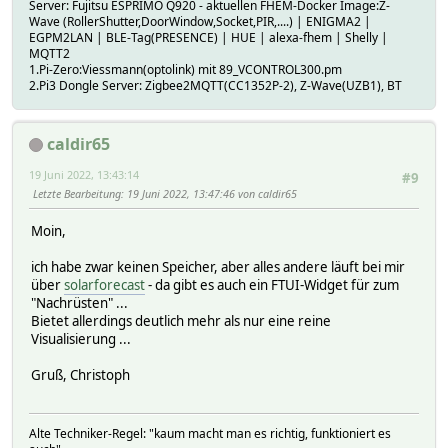
Server: Fujitsu ESPRIMO Q920 - aktuellen FHEM-Docker Image:Z-
Wave (RollerShutter,DoorWindow,Socket,PIR,....) | ENIGMA2 |
EGPM2LAN | BLE-Tag(PRESENCE) | HUE | alexa-fhem | Shelly |
MQTT2
1.Pi-Zero:Viessmann(optolink) mit 89_VCONTROL300.pm
2.Pi3 Dongle Server: Zigbee2MQTT(CC1352P-2), Z-Wave(UZB1), BT
caldir65
19 Juni 2022, 13:43:14
#9
Letzte Bearbeitung
: 19 Juni 2022, 13:47:46 von caldir65
Moin,
ich habe zwar keinen Speicher, aber alles andere läuft bei mir
über
solarforecast
- da gibt es auch ein FTUI-Widget für zum
"Nachrüsten" ...
Bietet allerdings deutlich mehr als nur eine reine
Visualisierung ...
Gruß, Christoph
Alte Techniker-Regel: "kaum macht man es richtig, funktioniert es