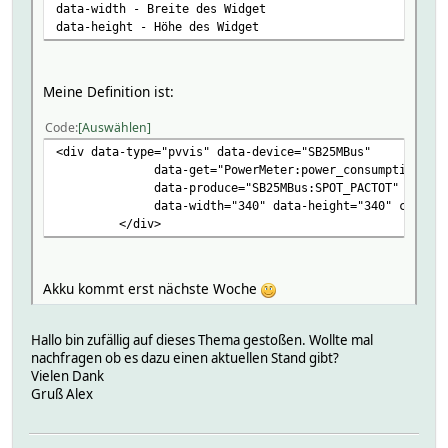
data-width - Breite des Widget
data-height - Höhe des Widget
Meine Definition ist:
Code
Auswählen
<div data-type="pvvis" data-device="SB25MBus"
data-get="PowerMeter:power_consumption" data-f
data-produce="SB25MBus:SPOT_PACTOT" data-pv-
data-width="340" data-height="340" class="ce
</div>
Akku kommt erst nächste Woche
Hallo bin zufällig auf dieses Thema gestoßen. Wollte mal
nachfragen ob es dazu einen aktuellen Stand gibt?
Vielen Dank
Gruß Alex