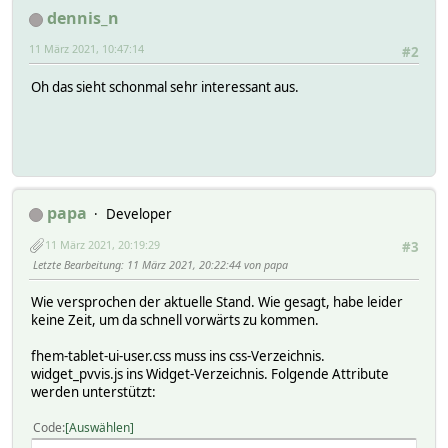
dennis_n
11 März 2021, 10:47:14
#2
Oh das sieht schonmal sehr interessant aus.
papa
Developer
11 März 2021, 20:19:29
#3
Letzte Bearbeitung
: 11 März 2021, 20:22:44 von papa
Wie versprochen der aktuelle Stand. Wie gesagt, habe leider
keine Zeit, um da schnell vorwärts zu kommen.
fhem-tablet-ui-user.css muss ins css-Verzeichnis.
widget_pvvis.js ins Widget-Verzeichnis. Folgende Attribute
werden unterstützt:
Code
Auswählen