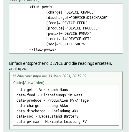
<ftui-pvvis
[charge]="DEVICE:CHARGE"
[discharge]="DEVICE:DISCHARGE"
[feed]="DEVICE:FEED"
[produce]="DEVICE:PRODUCE"
[pvmax]="DEVICE:PVMAX"
[receive]="DEVICE:GET"
[soc]="DEVICE:SOC">
</ftui-pvvis>
Einfach entsprechend DEVICE und die readings ersetzen,
analog zu:
Zitat von: papa am 11 März 2021, 20:19:29
Code
Auswählen
data-get - Verbrauch Haus
data-feed - Einspeisungs in Netz
data-produce - Production PV-Anlage
data-charge - Ladung Akku
data-discharge - Entladung Akku
data-soc - Ladezustand Battery
data-pv-max - Maxiamle Leistung PV