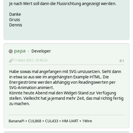
Je nach Wert soll dann die Flussrichtung angezeigt werden.
Danke
Gruss
Dennis
papa
Developer
11 März 2021, 10:40:22
#1
Habe sowas mal angefangen mit SVG umzusetzen. Sieht dann
in etwa so aus wie im angehängten Example-HTML. Die
Energieströme werden abhängig von Readingswerten per
SVG-Animation animiert.
Könnte heute Abend mal den Widget-Stand zur Verfügung
stellen. Vielleicht hat ja jemand mehr Zeit, das mal richtig fertig
zu machen.
BananaPi + CUL868 + CUL433 + HM-UART + 1Wire