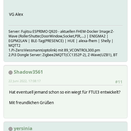
VG Alex
Server: Fujitsu ESPRIMO Q920 - aktuellen FHEM-Docker Image:Z-
Wave (RollerShutter,DoorWindow,Socket,PIR,....) | ENIGMA2 |
EGPM2LAN | BLE-Tag(PRESENCE) | HUE | alexa-fhem | Shelly |
MQTT2
1.Pi-Zero:Viessmann(optolink) mit 89_VCONTROL300.pm
2.Pi3 Dongle Server: Zigbee2MQTT(CC1352P-2), Z-Wave(UZB1), BT
Shadow3561
22 Juni 2022, 17:08:17
#11
Hat eventuell jemand schon so ein wiegt für FTUI3 entwickelt?
Mit freundlichen Grüßen
yersinia