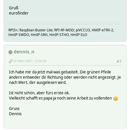
Gruß
eurofinder
RPI3+; Raspbian Buster Lite; RPI-RF-MOD; piVCCU3, HMIP-eTRV-2,
HmIP-SWDO, HmIP-SRH, HmIP-STHO, HmIP-SLO
dennis_n
20 März 2021, 12:06:38
#7
Ich habe mir da jetzt mal was gebastelt. Die grünen Pfeile
ändern entweder dir Richtung oder werden nicht angezeigt. Je
nach Wert, der ausgelesen wird.
Ist nicht schön, aber fürs erste ok.
Vielleicht schafft es papa ja noch seine Arbeit zu vollenden
Gruss
Dennis