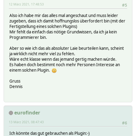
12 März 2021, 17:48:53
#5
Also ich habe mir das alles mal angeschaut und muss leider
zugeben, dass ich damit hoffnungslos überfordert bin (mit der
Fertigstellung eines solchen Plugins)
Mir fehlt da einfach das nötige Grundwissen, da ich ja kein
Programmierer bin.
Aber so wie ich das als absoluter Laie beurteilen kann, scheint
ja wirklich nicht mehr viel zu fehlen.
Wäre echt klasse wenn das jemand gertig machen würde.
Es haben doch bestimmt noch mehr Personen Interesse an
einem solchen Plugin.
Gruss
Dennis
eurofinder
13 März 2021, 08:47:43
#6
Ich könnte das gut gebrauchen als Plugin:-)