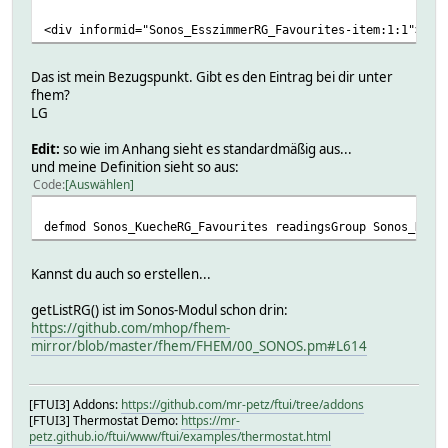
<div informid="Sonos_EsszimmerRG_Favourites-item:1:1">
Das ist mein Bezugspunkt. Gibt es den Eintrag bei dir unter
fhem?
LG
Edit:
so wie im Anhang sieht es standardmäßig aus...
und meine Definition sieht so aus:
Code
Auswählen
defmod Sonos_KuecheRG_Favourites readingsGroup Sonos_Kuec
Kannst du auch so erstellen...
getListRG() ist im Sonos-Modul schon drin:
https://github.com/mhop/fhem-
mirror/blob/master/fhem/FHEM/00_SONOS.pm#L614
[FTUI3] Addons:
https://github.com/mr-petz/ftui/tree/addons
[FTUI3] Thermostat Demo:
https://mr-
petz.github.io/ftui/www/ftui/examples/thermostat.html