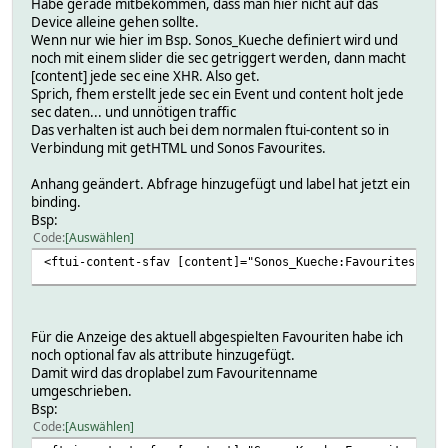
Habe gerade mitbekommen, dass man hier nicht auf das
Device alleine gehen sollte.
Wenn nur wie hier im Bsp. Sonos_Kueche definiert wird und
noch mit einem slider die sec getriggert werden, dann macht
[content] jede sec eine XHR. Also get.
Sprich, fhem erstellt jede sec ein Event und content holt jede
sec daten... und unnötigen traffic
Das verhalten ist auch bei dem normalen ftui-content so in
Verbindung mit getHTML und Sonos Favourites.
Anhang geändert. Abfrage hinzugefügt und label hat jetzt ein
binding.
Bsp:
Code
Auswählen
<ftui-content-sfav [content]="Sonos_Kueche:Favourites | g
Für die Anzeige des aktuell abgespielten Favouriten habe ich
noch optional fav als attribute hinzugefügt.
Damit wird das droplabel zum Favouritenname
umgeschrieben.
Bsp:
Code
Auswählen