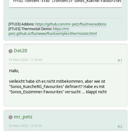
<ftui-content-sfav [content]="Sonos_Kueche:Favourites | g
[FTUI3] Addons:
https://github.com/mr-petz/ftui/tree/addons
[FTUI3] Thermostat Demo:
https://mr-
petz.github.io/ftui/www/ftui/examples/thermostat.html
Det20
14 März 2022, 11:26:44
#1
Hallo,
vielleicht habe ich es nicht mitbekommen, aber wie ist
"Sonos_KuecheRG_Favourites" definiert? Habe es mit
"Sonos_Esszimmer:Favourites" versucht ... klappt nicht
mr_petz
14 März 2022, 12:32:05
#2