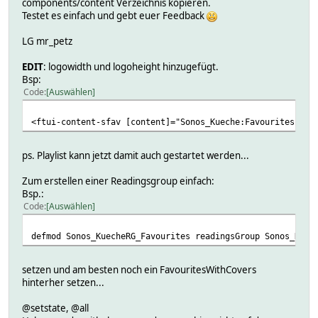
components/content Verzeichnis kopieren.
Testet es einfach und gebt euer Feedback
LG mr_petz
EDIT
: logowidth und logoheight hinzugefügt.
Bsp:
Code
Auswählen
<ftui-content-sfav [content]="Sonos_Kueche:Favourites | g
ps. Playlist kann jetzt damit auch gestartet werden...
Zum erstellen einer Readingsgroup einfach:
Bsp.:
Code
Auswählen
defmod Sonos_KuecheRG_Favourites readingsGroup Sonos_Kuec
setzen und am besten noch ein FavouritesWithCovers
hinterher setzen...
@setstate, @all