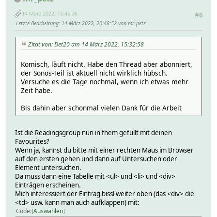
14 März 2022, 15:45:36
#6
Letzte Bearbeitung
: 14 März 2022, 20:48:52 von mr_petz
Zitat von: Det20 am 14 März 2022, 15:32:58
Komisch, läuft nicht. Habe den Thread aber abonniert,
der Sonos-Teil ist aktuell nicht wirklich hübsch.
Versuche es die Tage nochmal, wenn ich etwas mehr
Zeit habe.
Bis dahin aber schonmal vielen Dank für die Arbeit
Ist die Readingsgroup nun in fhem gefüllt mit deinen
Favourites?
Wenn ja, kannst du bitte mit einer rechten Maus im Browser
auf den ersten gehen und dann auf Untersuchen oder
Element untersuchen.
Da muss dann eine Tabelle mit <ul> und <li> und <div>
Einträgen erscheinen.
Mich interessiert der Eintrag bissl weiter oben (das <div> die
<td> usw. kann man auch aufklappen) mit:
Code
Auswählen