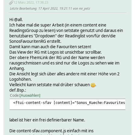
12 März 2022, 17:38:23
Letzte Bearbeitung
: 17 April 2022, 19:21:11 von mr_petz
Hi @all.
Ich habe mal die super Arbeit (in einem content eine
ReadingsGroup zu lesen) von setstate genutzt und daraus ein
benutzbares "Dropdown" der Readinglist von/für den/die
SonosFavouritenRG erstellt.
Damit kann man auch die Favouriten setzen!
Das View der RG mit Logos ist unsichtbar scrollbar.
Der obere FhemLink der RG und der Name werden
rausgeschmissen und es sind nur die Logos zu sehen wie im
Anhang.
Die Ansicht legt sich über alles andere mit einer Höhe von 2
Logohöhen.
Vielleicht kann setstate mal drüber schauen
.
def.Bsp.:
Code
Auswählen
<ftui-content-sfav [content]="Sonos_Kueche:Favourites | g
label ist hier ein frei definierbarer Name.
Die content-sfav.component.js einfach mit ins