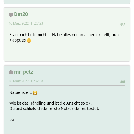
Det20
16 März 2022, 11:27:23
#7
Frag mich bitte nicht ... Habe alles nochmal neu erstellt, nun
klappt es
mr_petz
16 März 2022, 11:32:58
#8
Na siehste...
Wie ist das Händling und ist die Ansicht so ok?
Du bist schließlich der erste Nutzer der es testet...
LG