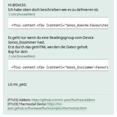
Hi @Det20.
Ich habe oben doch beschrieben wie es zu definieren ist.
Code
Auswählen
<ftui-content-sfav [content]="Sonos_Kueche:Favourites | g
Es geht nur wenn du eine Readingsgroup vom Device
Sonos_Esszimmer hast.
Erst durch das getHTML werden die Daten geholt.
Bsp für dich:
Code
Auswählen
<ftui-content-sfav [content]="Sonos_Esszimmer:Favourites 
LG mr_petz
[FTUI3] Addons:
https://github.com/mr-petz/ftui/tree/addons
[FTUI3] Thermostat Demo:
https://mr-
petz.github.io/ftui/www/ftui/examples/thermostat.html