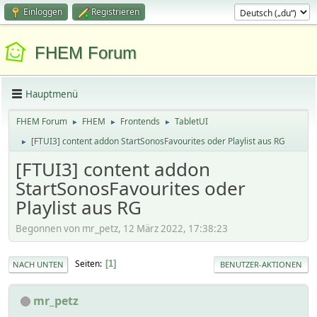
Einloggen
Registrieren
FHEM Forum
Hauptmenü
FHEM Forum
FHEM
Frontends
TabletUI
►
►
►
[FTUI3] content addon StartSonosFavourites oder Playlist aus RG
►
[FTUI3] content addon
StartSonosFavourites oder
Playlist aus RG
Begonnen von mr_petz, 12 März 2022, 17:38:23
Seiten
1
NACH UNTEN
BENUTZER-AKTIONEN
mr_petz