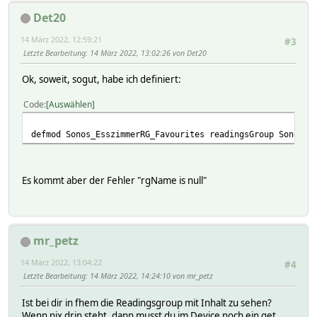
Det20
14 März 2022, 12:59:21
#3
Letzte Bearbeitung
: 14 März 2022, 13:02:26 von Det20
Ok, soweit, sogut, habe ich definiert:
Code
Auswählen
defmod Sonos_EsszimmerRG_Favourites readingsGroup Sonos_E
Es kommt aber der Fehler "rgName is null"
mr_petz
14 März 2022, 13:04:22
#4
Letzte Bearbeitung
: 14 März 2022, 14:24:10 von mr_petz
Ist bei dir in fhem die Readingsgroup mit Inhalt zu sehen?
Wenn nix drin steht, dann musst du im Device noch ein get