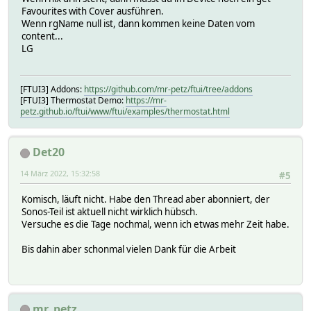
Favourites with Cover ausführen.
Wenn rgName null ist, dann kommen keine Daten vom
content...
LG
[FTUI3] Addons:
https://github.com/mr-petz/ftui/tree/addons
[FTUI3] Thermostat Demo:
https://mr-
petz.github.io/ftui/www/ftui/examples/thermostat.html
Det20
14 März 2022, 15:32:58
#5
Komisch, läuft nicht. Habe den Thread aber abonniert, der
Sonos-Teil ist aktuell nicht wirklich hübsch.
Versuche es die Tage nochmal, wenn ich etwas mehr Zeit habe.
Bis dahin aber schonmal vielen Dank für die Arbeit
mr_petz