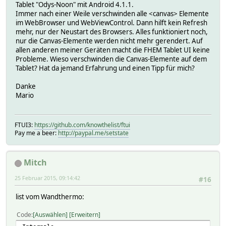
Tablet "Odys-Noon" mit Android 4.1.1.
Immer nach einer Weile verschwinden alle <canvas> Elemente
im WebBrowser und WebViewControl. Dann hilft kein Refresh
mehr, nur der Neustart des Browsers. Alles funktioniert noch,
nur die Canvas-Elemente werden nicht mehr gerendert. Auf
allen anderen meiner Geräten macht die FHEM Tablet UI keine
Probleme. Wieso verschwinden die Canvas-Elemente auf dem
Tablet? Hat da jemand Erfahrung und einen Tipp für mich?
Danke
Mario
FTUI3:
https://github.com/knowthelist/ftui
Pay me a beer:
http://paypal.me/setstate
Mitch
25 Februar 2015, 09:14:42
#16
list vom Wandthermo:
Code
Auswählen
Erweitern