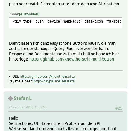
push oder switch Elementen unter dem data-icon Attribut ein
Code
Auswählen
<div type="push" device="WebRadio" data-icon="fa-step-bac
Damit lassen sich ganz easy schöne Buttons bauen, die man
auch als eigenständiges jQuery Plugin verwenden kann.
Beispiele und Documentation zu fa-multi-button habe ich hier
hinterlegt:
https://github.com/knowthelist/fa-multi-button
FTUI3:
https://github.com/knowthelist/ftui
Pay me a beer:
http://paypal.me/setstate
StefanL
27 Februar 2015, 22:58:55
#25
Hallo
Sehr schönes UI. Habe nur ein Problem auf dem PI.
Webserver läuft und zeigt auch alles an. Index geändert auf