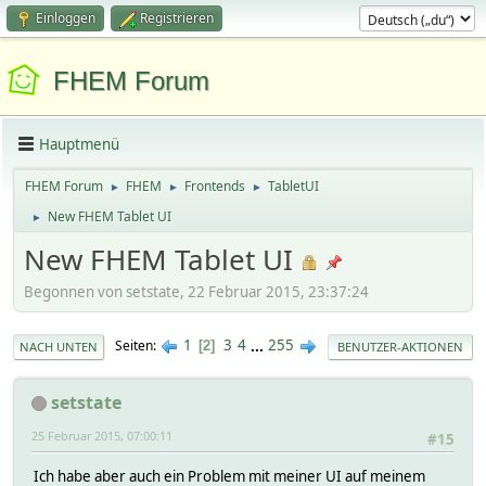
Einloggen
Registrieren
FHEM Forum
Hauptmenü
FHEM Forum
FHEM
Frontends
TabletUI
►
►
►
New FHEM Tablet UI
►
New FHEM Tablet UI
Begonnen von setstate, 22 Februar 2015, 23:37:24
1
3
4
...
255
Seiten
2
NACH UNTEN
BENUTZER-AKTIONEN
setstate
25 Februar 2015, 07:00:11
#15
Ich habe aber auch ein Problem mit meiner UI auf meinem