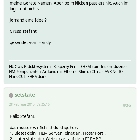
meine Geräte Namen. Aber beim klicken passiert nix. Auch im
log steht nichts.
Jemand eine Idee ?
Gruss stefant
gesendet vom Handy
NUC als Prduktivsystem, Rasperry Pi mit FHEM zum Testen, diverse
HM Komponenten, Arduino mit EthernetShield (China), AVR NetIO,
NanoCUL, FHEMduino
setstate
28 Februar 2015, 09:25:16
#26
Hallo StefanL
das müssen wir Schritt durchgehen:
1. Bietet dein FHEM Server Telnet an? Host? Port ?
2. Unterstützt der Webserver auf dem PI PHP ?