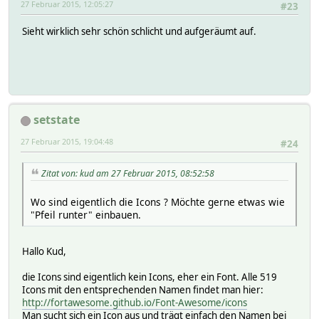
27 Februar 2015, 12:05:27
#23
event-on-update-reading desired-temp,measured-temp,state
group Heizung
Sieht wirklich sehr schön schlicht und aufgeräumt auf.
icon hm-cc-rt-dn
model HM-CC-RT-DN
peerIDs 00000000,
room Wohnzimmer
stateFormat Ventil: ValvePosition % - controlMode - Bat
tempListTmpl /opt/fhem/FHEM/tempList.cfg:HZ_Esstisch_C
userReadings battery {ReadingsVal("HZ_Esstisch","battery
setstate
27 Februar 2015, 19:04:48
#24
Zitat von: kud am 27 Februar 2015, 08:52:58
Wo sind eigentlich die Icons ? Möchte gerne etwas wie
"Pfeil runter" einbauen.
Hallo Kud,
die Icons sind eigentlich kein Icons, eher ein Font. Alle 519
Icons mit den entsprechenden Namen findet man hier:
http://fortawesome.github.io/Font-Awesome/icons
Man sucht sich ein Icon aus und trägt einfach den Namen bei