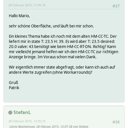
28 Februar 2015, 11:45:18
#27
Hallo Mario,
sehr schöne Oberfläche, und läuft bei mir schon.
Ein kleines Thema habe ich noch mit dem alten HM-CC-TC. Der
liefert mir in state T: 23.5 H: 39. Es wird aber T: 23.5 desired:
20.0 valve: 43 benötigt wie beim HM-CC-RT-DN. Richtig? Kann
mir vielleicht jemand helfen wir ich den HM-CC-TC zur richtigen
Anzeige bringe. Im Voraus schon mal vielen Dank.
Wir eigentlich immer state abgefragt, oder kann ich auch auf
andere Werte zugreifen (ohne Workarrounds)?
Gruß
Patrik
StefanL
28 Februar 2015, 12:05:10
#28
Letzte Bearbeitung
: 28 Februar 2015, 12:07:38 von StefanL