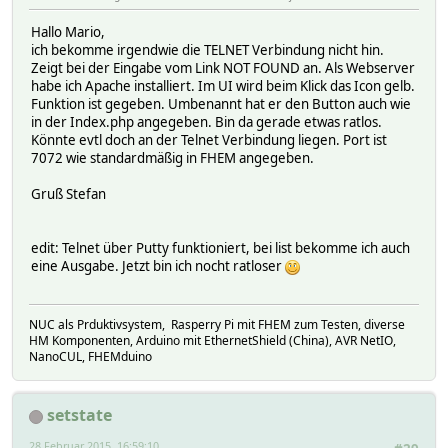
Hallo Mario,
ich bekomme irgendwie die TELNET Verbindung nicht hin.
Zeigt bei der Eingabe vom Link NOT FOUND an. Als Webserver
habe ich Apache installiert. Im UI wird beim Klick das Icon gelb.
Funktion ist gegeben. Umbenannt hat er den Button auch wie
in der Index.php angegeben. Bin da gerade etwas ratlos.
Könnte evtl doch an der Telnet Verbindung liegen. Port ist
7072 wie standardmäßig in FHEM angegeben.
Gruß Stefan
edit: Telnet über Putty funktioniert, bei list bekomme ich auch
eine Ausgabe. Jetzt bin ich nocht ratloser
NUC als Prduktivsystem, Rasperry Pi mit FHEM zum Testen, diverse
HM Komponenten, Arduino mit EthernetShield (China), AVR NetIO,
NanoCUL, FHEMduino
setstate
28 Februar 2015, 16:59:10