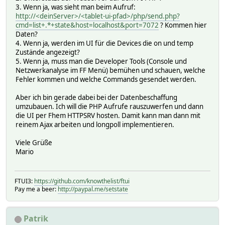
3. Wenn ja, was sieht man beim Aufruf:
http://<deinServer>/<tablet-ui-pfad>/php/send.php?
cmd=list+.*+state&host=localhost&port=7072
? Kommen hier
Daten?
4. Wenn ja, werden im UI für die Devices die on und temp
Zustände angezeigt?
5. Wenn ja, muss man die Developer Tools (Console und
Netzwerkanalyse im FF Menü) bemühen und schauen, welche
Fehler kommen und welche Commands gesendet werden.
Aber ich bin gerade dabei bei der Datenbeschaffung
umzubauen. Ich will die PHP Aufrufe rauszuwerfen und dann
die UI per Fhem HTTPSRV hosten. Damit kann man dann mit
reinem Ajax arbeiten und longpoll implementieren.
Viele Grüße
Mario
FTUI3:
https://github.com/knowthelist/ftui
Pay me a beer:
http://paypal.me/setstate
Patrik