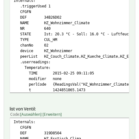
Internals:
.triggerUsed 1
CFGFN
DEF 34B26D02
NAME HZ_Wohnzimmer_Climate
NR 640
STATE Ist: 20.3 °C - Soll: 16.0 °C - Luftfeuchte: 36
TYPE CUL_HM
chanNo 02
device HZ_Wohnzimmer
peerList HZ_Couch_Climate,HZ_Kueche_Climate,HZ_Esstis
.userreadings:
Temperature:
TIME 2015-02-25 09:11:05
modifier none
perlCode {ReadingsVal("HZ_Wohnzimmer_Climate","mea
t 1424851865.1473
trigger
value 20.3
CHANGETIME:
list von Ventil:
Helper:
Code
Auswählen
Erweitern
Dblog:
Internals:
T:
CFGFN
Mydblog:
DEF 319D8504
TIME 1424851865.15585
NAME HZ_Esstisch_Clima