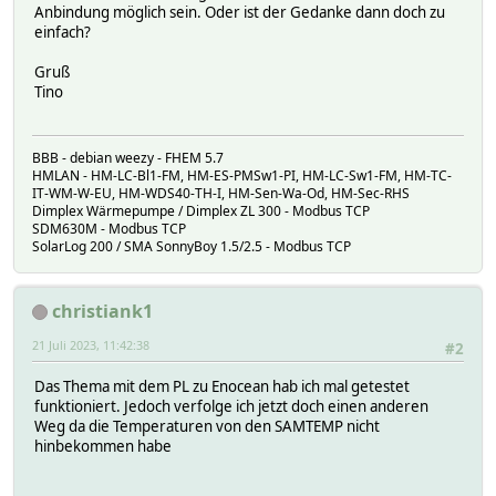
Anbindung möglich sein. Oder ist der Gedanke dann doch zu
einfach?
Gruß
Tino
BBB - debian weezy - FHEM 5.7
HMLAN - HM-LC-Bl1-FM, HM-ES-PMSw1-PI, HM-LC-Sw1-FM, HM-TC-
IT-WM-W-EU, HM-WDS40-TH-I, HM-Sen-Wa-Od, HM-Sec-RHS
Dimplex Wärmepumpe / Dimplex ZL 300 - Modbus TCP
SDM630M - Modbus TCP
SolarLog 200 / SMA SonnyBoy 1.5/2.5 - Modbus TCP
christiank1
21 Juli 2023, 11:42:38
#2
Das Thema mit dem PL zu Enocean hab ich mal getestet
funktioniert. Jedoch verfolge ich jetzt doch einen anderen
Weg da die Temperaturen von den SAMTEMP nicht
hinbekommen habe