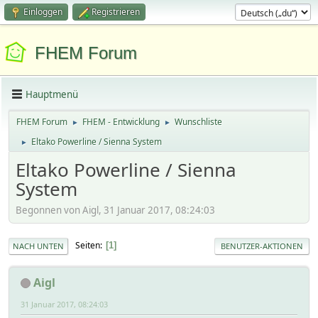
Einloggen
Registrieren
FHEM Forum
Hauptmenü
FHEM Forum
FHEM - Entwicklung
Wunschliste
►
►
Eltako Powerline / Sienna System
►
Eltako Powerline / Sienna
System
Begonnen von Aigl, 31 Januar 2017, 08:24:03
Seiten
1
NACH UNTEN
BENUTZER-AKTIONEN
Aigl
31 Januar 2017, 08:24:03