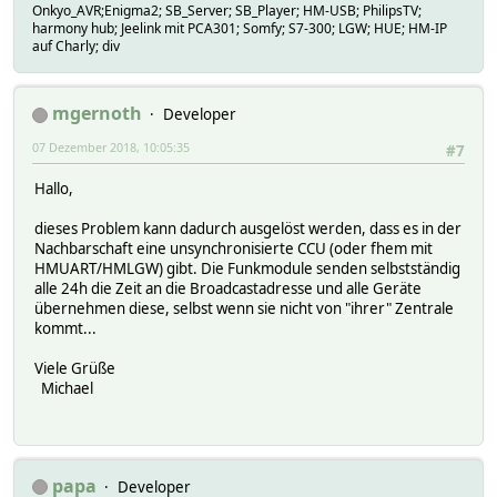
Onkyo_AVR;Enigma2; SB_Server; SB_Player; HM-USB; PhilipsTV;
harmony hub; Jeelink mit PCA301; Somfy; S7-300; LGW; HUE; HM-IP
auf Charly; div
mgernoth
Developer
07 Dezember 2018, 10:05:35
#7
Hallo,
dieses Problem kann dadurch ausgelöst werden, dass es in der
Nachbarschaft eine unsynchronisierte CCU (oder fhem mit
HMUART/HMLGW) gibt. Die Funkmodule senden selbstständig
alle 24h die Zeit an die Broadcastadresse und alle Geräte
übernehmen diese, selbst wenn sie nicht von "ihrer" Zentrale
kommt...
Viele Grüße
Michael
papa
Developer