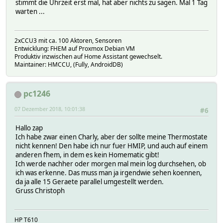
stimmt die Uhrzeit erst mal, hat aber nichts zu sagen. Mal 1 Tag
warten ...
2xCCU3 mit ca. 100 Aktoren, Sensoren
Entwicklung: FHEM auf Proxmox Debian VM
Produktiv inzwischen auf Home Assistant gewechselt.
Maintainer: HMCCU, (Fully, AndroidDB)
pc1246
07 Dezember 2018, 10:01:38
#6
Hallo zap
Ich habe zwar einen Charly, aber der sollte meine Thermostate
nicht kennen! Den habe ich nur fuer HMIP, und auch auf einem
anderen fhem, in dem es kein Homematic gibt!
Ich werde nachher oder morgen mal mein log durchsehen, ob
ich was erkenne. Das muss man ja irgendwie sehen koennen,
da ja alle 15 Geraete parallel umgestellt werden.
Gruss Christoph
HP T610