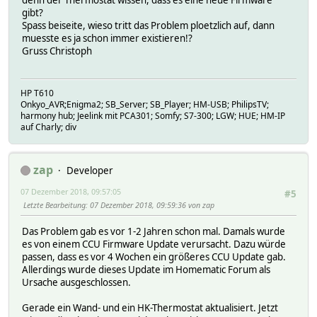
denn der Thermostat wissen, dass es eine neue Firmware
gibt?
Spass beiseite, wieso tritt das Problem ploetzlich auf, dann
muesste es ja schon immer existieren!?
Gruss Christoph
HP T610
Onkyo_AVR;Enigma2; SB_Server; SB_Player; HM-USB; PhilipsTV;
harmony hub; Jeelink mit PCA301; Somfy; S7-300; LGW; HUE; HM-IP
auf Charly; div
zap
Developer
07 Dezember 2018, 09:57:05
#5
Letzte Bearbeitung
: 07 Dezember 2018, 09:59:36 von zap
Das Problem gab es vor 1-2 Jahren schon mal. Damals wurde
es von einem CCU Firmware Update verursacht. Dazu würde
passen, dass es vor 4 Wochen ein größeres CCU Update gab.
Allerdings wurde dieses Update im Homematic Forum als
Ursache ausgeschlossen.
Gerade ein Wand- und ein HK-Thermostat aktualisiert. Jetzt