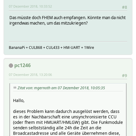
07 Dezember 2018, 10:33:52
#8
Das müsste doch FHEM auch empfangen. Könnte man da nicht
irgendwas machen, um das mitzukriegen?
BananaPi + CUL868 + CUL433 + HM-UART + 1Wire
pc1246
07 Dezember 2018, 13:20:06
#9
Zitat von: mgernoth am 07 Dezember 2018, 10:05:35
Hallo,
dieses Problem kann dadurch ausgelöst werden, dass
es in der Nachbarschaft eine unsynchronisierte CCU
(oder fhem mit HMUART/HMLGW) gibt. Die Funkmodule
senden selbstständig alle 24h die Zeit an die
Broadcastadresse und alle Geräte übernehmen diese,