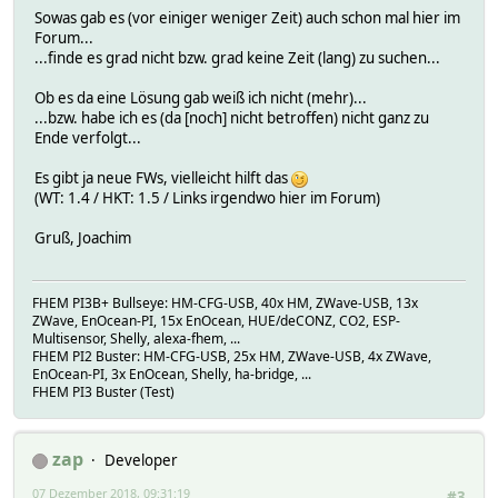
Sowas gab es (vor einiger weniger Zeit) auch schon mal hier im
Forum...
...finde es grad nicht bzw. grad keine Zeit (lang) zu suchen...
Ob es da eine Lösung gab weiß ich nicht (mehr)...
...bzw. habe ich es (da [noch] nicht betroffen) nicht ganz zu
Ende verfolgt...
Es gibt ja neue FWs, vielleicht hilft das
(WT: 1.4 / HKT: 1.5 / Links irgendwo hier im Forum)
Gruß, Joachim
FHEM PI3B+ Bullseye: HM-CFG-USB, 40x HM, ZWave-USB, 13x
ZWave, EnOcean-PI, 15x EnOcean, HUE/deCONZ, CO2, ESP-
Multisensor, Shelly, alexa-fhem, ...
FHEM PI2 Buster: HM-CFG-USB, 25x HM, ZWave-USB, 4x ZWave,
EnOcean-PI, 3x EnOcean, Shelly, ha-bridge, ...
FHEM PI3 Buster (Test)
zap
Developer
07 Dezember 2018, 09:31:19
#3