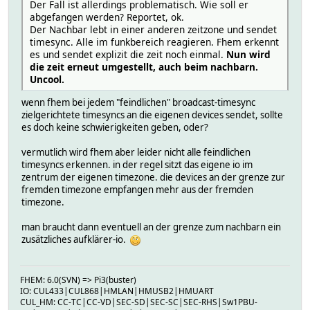
Der Fall ist allerdings problematisch. Wie soll er
abgefangen werden? Reportet, ok.
Der Nachbar lebt in einer anderen zeitzone und sendet
timesync. Alle im funkbereich reagieren. Fhem erkennt
es und sendet explizit die zeit noch einmal.
Nun wird
die zeit erneut umgestellt, auch beim nachbarn.
Uncool.
wenn fhem bei jedem "feindlichen" broadcast-timesync
zielgerichtete timesyncs an die eigenen devices sendet, sollte
es doch keine schwierigkeiten geben, oder?
vermutlich wird fhem aber leider nicht alle feindlichen
timesyncs erkennen. in der regel sitzt das eigene io im
zentrum der eigenen timezone. die devices an der grenze zur
fremden timezone empfangen mehr aus der fremden
timezone.
man braucht dann eventuell an der grenze zum nachbarn ein
zusätzliches aufklärer-io.
FHEM: 6.0(SVN) => Pi3(buster)
IO: CUL433|CUL868|HMLAN|HMUSB2|HMUART
CUL_HM: CC-TC|CC-VD|SEC-SD|SEC-SC|SEC-RHS|Sw1PBU-