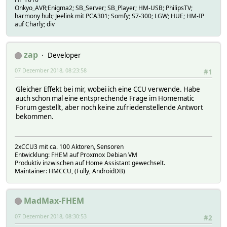
Onkyo_AVR;Enigma2; SB_Server; SB_Player; HM-USB; PhilipsTV;
harmony hub; Jeelink mit PCA301; Somfy; S7-300; LGW; HUE; HM-IP
auf Charly; div
zap
Developer
07 Dezember 2018, 08:23:58
#1
Gleicher Effekt bei mir, wobei ich eine CCU verwende. Habe
auch schon mal eine entsprechende Frage im Homematic
Forum gestellt, aber noch keine zufriedenstellende Antwort
bekommen.
2xCCU3 mit ca. 100 Aktoren, Sensoren
Entwicklung: FHEM auf Proxmox Debian VM
Produktiv inzwischen auf Home Assistant gewechselt.
Maintainer: HMCCU, (Fully, AndroidDB)
MadMax-FHEM
07 Dezember 2018, 08:30:53
#2