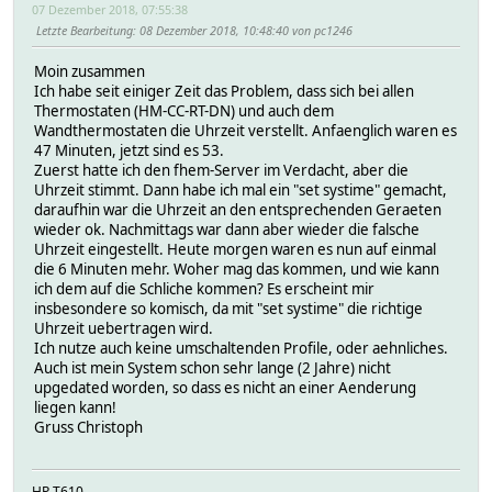
07 Dezember 2018, 07:55:38
Letzte Bearbeitung
: 08 Dezember 2018, 10:48:40 von pc1246
Moin zusammen
Ich habe seit einiger Zeit das Problem, dass sich bei allen
Thermostaten (HM-CC-RT-DN) und auch dem
Wandthermostaten die Uhrzeit verstellt. Anfaenglich waren es
47 Minuten, jetzt sind es 53.
Zuerst hatte ich den fhem-Server im Verdacht, aber die
Uhrzeit stimmt. Dann habe ich mal ein "set systime" gemacht,
daraufhin war die Uhrzeit an den entsprechenden Geraeten
wieder ok. Nachmittags war dann aber wieder die falsche
Uhrzeit eingestellt. Heute morgen waren es nun auf einmal
die 6 Minuten mehr. Woher mag das kommen, und wie kann
ich dem auf die Schliche kommen? Es erscheint mir
insbesondere so komisch, da mit "set systime" die richtige
Uhrzeit uebertragen wird.
Ich nutze auch keine umschaltenden Profile, oder aehnliches.
Auch ist mein System schon sehr lange (2 Jahre) nicht
upgedated worden, so dass es nicht an einer Aenderung
liegen kann!
Gruss Christoph
HP T610