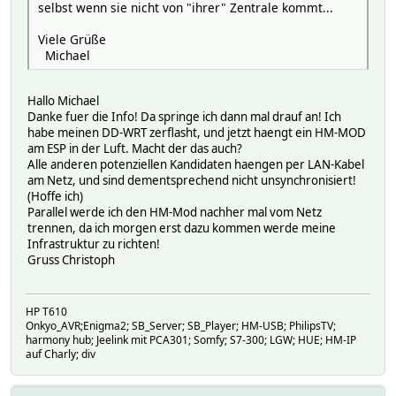
selbst wenn sie nicht von "ihrer" Zentrale kommt...
Viele Grüße
Michael
Hallo Michael
Danke fuer die Info! Da springe ich dann mal drauf an! Ich
habe meinen DD-WRT zerflasht, und jetzt haengt ein HM-MOD
am ESP in der Luft. Macht der das auch?
Alle anderen potenziellen Kandidaten haengen per LAN-Kabel
am Netz, und sind dementsprechend nicht unsynchronisiert!
(Hoffe ich)
Parallel werde ich den HM-Mod nachher mal vom Netz
trennen, da ich morgen erst dazu kommen werde meine
Infrastruktur zu richten!
Gruss Christoph
HP T610
Onkyo_AVR;Enigma2; SB_Server; SB_Player; HM-USB; PhilipsTV;
harmony hub; Jeelink mit PCA301; Somfy; S7-300; LGW; HUE; HM-IP
auf Charly; div