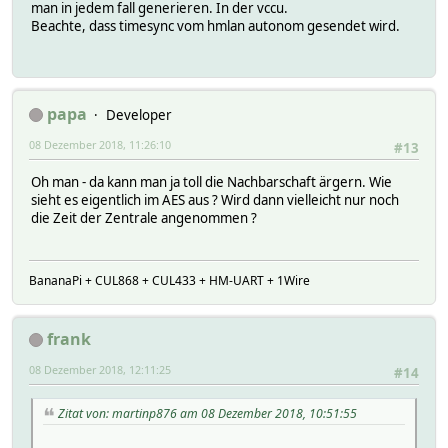
man in jedem fall generieren. In der vccu.
Beachte, dass timesync vom hmlan autonom gesendet wird.
papa
Developer
08 Dezember 2018, 11:26:10
#13
Oh man - da kann man ja toll die Nachbarschaft ärgern. Wie
sieht es eigentlich im AES aus ? Wird dann vielleicht nur noch
die Zeit der Zentrale angenommen ?
BananaPi + CUL868 + CUL433 + HM-UART + 1Wire
frank
08 Dezember 2018, 12:11:25
#14
Zitat von: martinp876 am 08 Dezember 2018, 10:51:55