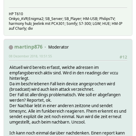
HP T610
Onkyo_AVR;Enigma2; SB_Server; SB_Player; HM-USB; PhilipsTV;
harmony hub; Jeelink mit PCA301; Somfy; S7-300; LGW; HUE; HM-IP
auf Charly; div
martinp876
Moderator
08 Dezember 2018, 10:51:55
#12
Aktuell wird bereits erfasst, welche adressen im
empfangsbereich aktiv sind. Wird in den readings der vccu
hinterlegt.
Da im beschriebenen Fall kein device angesprochen wird
(broadcast) wird auch kein attack verzeichnet.
Der Fall ist allerdings problematisch. Wie soll er abgefangen
werden? Reportet, ok.
Der Nachbar lebt in einer anderen zeitzone und sendet
timesync. Alle im funkbereich reagieren. Fhem erkennt es und
sendet explizit die zeit noch einmal. Nun wird die zeit erneut
umgestellt, auch beim nachbarn. Uncool.
Ich kann noch einmal darüber nachdenken. Einen report kann