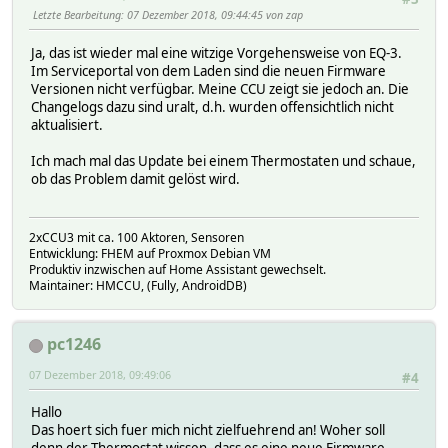
Letzte Bearbeitung
: 07 Dezember 2018, 09:44:45 von zap
Ja, das ist wieder mal eine witzige Vorgehensweise von EQ-3.
Im Serviceportal von dem Laden sind die neuen Firmware
Versionen nicht verfügbar. Meine CCU zeigt sie jedoch an. Die
Changelogs dazu sind uralt, d.h. wurden offensichtlich nicht
aktualisiert.
Ich mach mal das Update bei einem Thermostaten und schaue,
ob das Problem damit gelöst wird.
2xCCU3 mit ca. 100 Aktoren, Sensoren
Entwicklung: FHEM auf Proxmox Debian VM
Produktiv inzwischen auf Home Assistant gewechselt.
Maintainer: HMCCU, (Fully, AndroidDB)
pc1246
07 Dezember 2018, 09:49:06
#4
Hallo
Das hoert sich fuer mich nicht zielfuehrend an! Woher soll