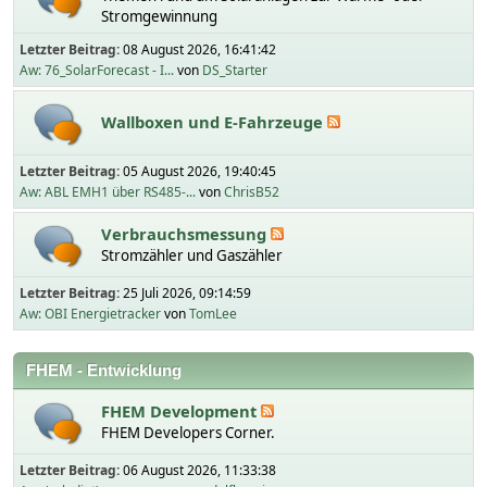
Stromgewinnung
Letzter Beitrag:
08 August 2026, 16:41:42
Aw: 76_SolarForecast - I...
von
DS_Starter
Wallboxen und E-Fahrzeuge
Letzter Beitrag:
05 August 2026, 19:40:45
Aw: ABL EMH1 über RS485-...
von
ChrisB52
Verbrauchsmessung
Stromzähler und Gaszähler
Letzter Beitrag:
25 Juli 2026, 09:14:59
Aw: OBI Energietracker
von
TomLee
FHEM - Entwicklung
FHEM Development
FHEM Developers Corner.
Letzter Beitrag:
06 August 2026, 11:33:38