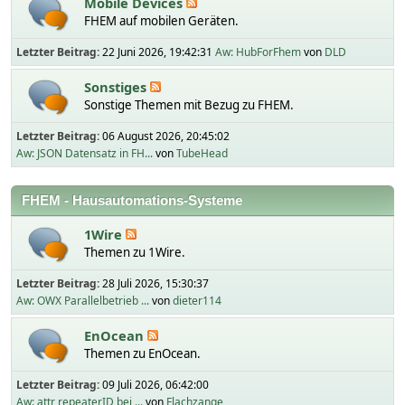
Mobile Devices
FHEM auf mobilen Geräten.
Letzter Beitrag:
22 Juni 2026, 19:42:31
Aw: HubForFhem
von
DLD
Sonstiges
Sonstige Themen mit Bezug zu FHEM.
Letzter Beitrag:
06 August 2026, 20:45:02
Aw: JSON Datensatz in FH...
von
TubeHead
FHEM - Hausautomations-Systeme
1Wire
Themen zu 1Wire.
Letzter Beitrag:
28 Juli 2026, 15:30:37
Aw: OWX Parallelbetrieb ...
von
dieter114
EnOcean
Themen zu EnOcean.
Letzter Beitrag:
09 Juli 2026, 06:42:00
Aw: attr repeaterID bei ...
von
Flachzange