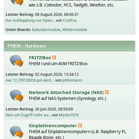
wie z.B.
Calendar
,
HCS
,
Twiligth
,
Weather
, etc.
Letzter Beitrag:
08 August 2026, 08:06:31
Aw: Aufdopplung von Open...
von
CoolTux
Unter-Boards
Kalendermodule
Wettermodule
FHEM - Hardware
FRITZ!Box
FHEM rund um AVM FRITZ!Box
Letzter Beitrag:
02 August 2026, 13:34:12
Aw: 72_FRITZBOX.pm wird ...
von
JoWiemann
Network Attached Storage (NAS)
FHEM auf NAS-Systemen (Synology, etc.)
Letzter Beitrag:
26 Juni 2026, 08:59:09
Kein ssh-Zugriff mehr au...
von
Marko1976
Einplatinencomputer
FHEM auf Einplatinencomputern (z.B. Raspberry Pi,
Beagle Bone, etc.)