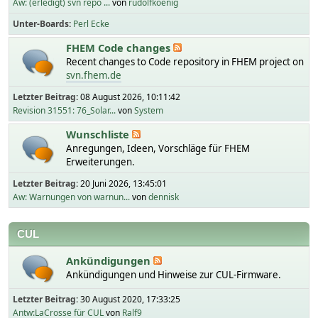
Aw: (erledigt) svn repo ...
von
rudolfkoenig
Unter-Boards
Perl Ecke
FHEM Code changes
Recent changes to Code repository in FHEM project on
svn.fhem.de
Letzter Beitrag:
08 August 2026, 10:11:42
Revision 31551: 76_Solar...
von
System
Wunschliste
Anregungen, Ideen, Vorschläge für FHEM
Erweiterungen.
Letzter Beitrag:
20 Juni 2026, 13:45:01
Aw: Warnungen von warnun...
von
dennisk
CUL
Ankündigungen
Ankündigungen und Hinweise zur CUL-Firmware.
Letzter Beitrag:
30 August 2020, 17:33:25
Antw:LaCrosse für CUL
von
Ralf9