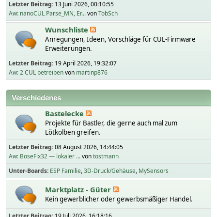
Letzter Beitrag:
13 Juni 2026, 00:10:55
Aw: nanoCUL Parse_MN, Er...
von
TobSch
Wunschliste
Anregungen, Ideen, Vorschläge für CUL-Firmware
Erweiterungen.
Letzter Beitrag:
19 April 2026, 19:32:07
Aw: 2 CUL betreiben
von
martinp876
Verschiedenes
Bastelecke
Projekte für Bastler, die gerne auch mal zum
Lötkolben greifen.
Letzter Beitrag:
08 August 2026, 14:44:05
Aw: BoseFix32 — lokaler ...
von
tostmann
Unter-Boards
ESP Familie
3D-Druck/Gehäuse
MySensors
Marktplatz - Güter
Kein gewerblicher oder gewerbsmäßiger Handel.
Letzter Beitrag:
19 Juli 2026, 16:18:16