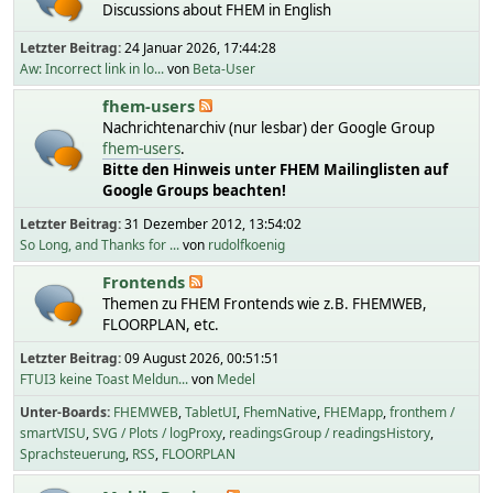
Discussions about FHEM in English
Letzter Beitrag:
24 Januar 2026, 17:44:28
Aw: Incorrect link in lo...
von
Beta-User
fhem-users
Nachrichtenarchiv (nur lesbar) der Google Group
fhem-users
.
Bitte den Hinweis unter FHEM Mailinglisten auf
Google Groups beachten!
Letzter Beitrag:
31 Dezember 2012, 13:54:02
So Long, and Thanks for ...
von
rudolfkoenig
Frontends
Themen zu FHEM Frontends wie z.B. FHEMWEB,
FLOORPLAN, etc.
Letzter Beitrag:
09 August 2026, 00:51:51
FTUI3 keine Toast Meldun...
von
Medel
Unter-Boards
FHEMWEB
TabletUI
FhemNative
FHEMapp
fronthem /
smartVISU
SVG / Plots / logProxy
readingsGroup / readingsHistory
Sprachsteuerung
RSS
FLOORPLAN