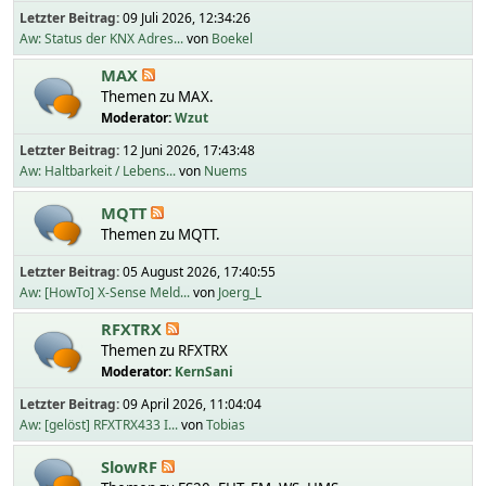
Letzter Beitrag:
09 Juli 2026, 12:34:26
Aw: Status der KNX Adres...
von
Boekel
MAX
Themen zu MAX.
Moderator:
Wzut
Letzter Beitrag:
12 Juni 2026, 17:43:48
Aw: Haltbarkeit / Lebens...
von
Nuems
MQTT
Themen zu MQTT.
Letzter Beitrag:
05 August 2026, 17:40:55
Aw: [HowTo] X-Sense Meld...
von
Joerg_L
RFXTRX
Themen zu RFXTRX
Moderator:
KernSani
Letzter Beitrag:
09 April 2026, 11:04:04
Aw: [gelöst] RFXTRX433 I...
von
Tobias
SlowRF