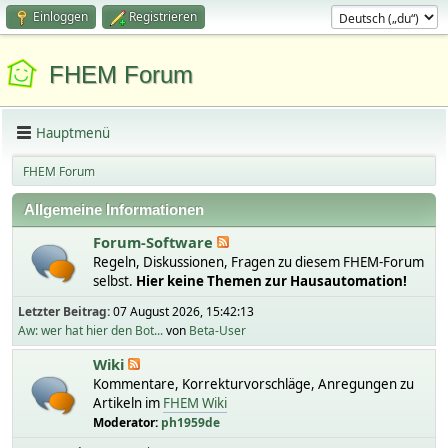
Einloggen
Registrieren
FHEM Forum
Hauptmenü
FHEM Forum
Allgemeine Informationen
Forum-Software
Regeln, Diskussionen, Fragen zu diesem FHEM-Forum
selbst.
Hier keine Themen zur Hausautomation!
Letzter Beitrag:
07 August 2026, 15:42:13
Aw: wer hat hier den Bot...
von
Beta-User
Wiki
Kommentare, Korrekturvorschläge, Anregungen zu
Artikeln im
FHEM Wiki
Moderator:
ph1959de