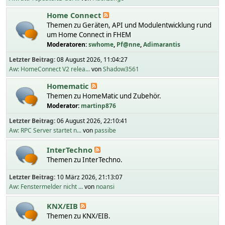
Home Connect
Themen zu Geräten, API und Modulentwicklung rund
um Home Connect in FHEM
Moderatoren:
swhome
,
Pf@nne
,
Adimarantis
Letzter Beitrag:
08 August 2026, 11:04:27
Aw: HomeConnect V2 relea...
von
Shadow3561
Homematic
Themen zu HomeMatic und Zubehör.
Moderator:
martinp876
Letzter Beitrag:
06 August 2026, 22:10:41
Aw: RPC Server startet n...
von
passibe
InterTechno
Themen zu InterTechno.
Letzter Beitrag:
10 März 2026, 21:13:07
Aw: Fenstermelder nicht ...
von
noansi
KNX/EIB
Themen zu KNX/EIB.