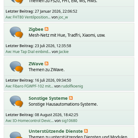
Themen zu FS20, FHT, EM, WS, HMS.
Letzter Beitrag:
27 Januar 2026, 22:06:52
Aw: FHT80 Ventilposition...
von
joc_w
Zigbee
Mesh-Netz mit Hue, Tradfri, Xiaomi, usw.
Letzter Beitrag:
23 Juli 2026, 12:35:58
Aw: Hue Tap Dial einbind...
von
Jackie
ZWave
Themen zu ZWave.
Letzter Beitrag:
16 Juli 2026, 09:34:50
Aw: Fibaro FGWPF-102 mit...
von
rudolfkoenig
Sonstige Systeme
Sonstige Hausautomations-Systeme.
Letzter Beitrag:
08 August 2026, 18:42:25
Aw: IO-Homecontrol Devic...
von
sig10680
Unterstützende Dienste
Themen zu unterstützenden Diensten und Modulen