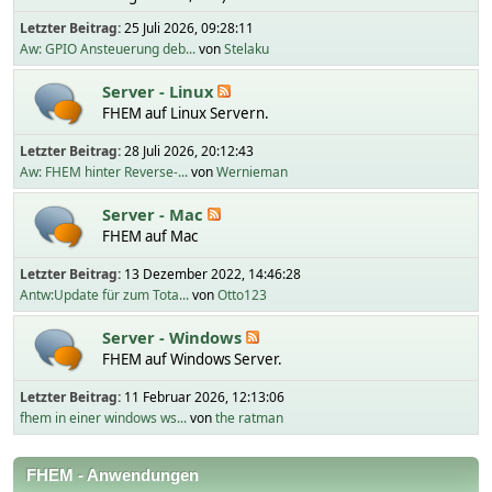
Letzter Beitrag:
25 Juli 2026, 09:28:11
Aw: GPIO Ansteuerung deb...
von
Stelaku
Server - Linux
FHEM auf Linux Servern.
Letzter Beitrag:
28 Juli 2026, 20:12:43
Aw: FHEM hinter Reverse-...
von
Wernieman
Server - Mac
FHEM auf Mac
Letzter Beitrag:
13 Dezember 2022, 14:46:28
Antw:Update für zum Tota...
von
Otto123
Server - Windows
FHEM auf Windows Server.
Letzter Beitrag:
11 Februar 2026, 12:13:06
fhem in einer windows ws...
von
the ratman
FHEM - Anwendungen