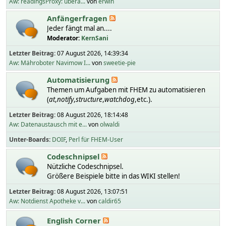
Aw: readingsProxy: übera...
von
erwin
Anfängerfragen
Jeder fängt mal an....
Moderator:
KernSani
Letzter Beitrag:
07 August 2026, 14:39:34
Aw: Mähroboter Navimow I...
von
sweetie-pie
Automatisierung
Themen um Aufgaben mit FHEM zu automatisieren
(
at
,
notify
,
structure
,
watchdog
,etc.).
Letzter Beitrag:
08 August 2026, 18:14:48
Aw: Datenaustausch mit e...
von
olwaldi
Unter-Boards
DOIF
Perl für FHEM-User
Codeschnipsel
Nützliche Codeschnipsel.
Größere Beispiele bitte in das WIKI stellen!
Letzter Beitrag:
08 August 2026, 13:07:51
Aw: Notdienst Apotheke v...
von
caldir65
English Corner