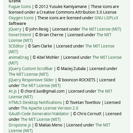
Grafik
Fugue Icons
| © 2012 Yusuke Kamiyamane | These icons are
licensed under a Creative Commons Attribution 3.0 License
Oxygen Icons
| These icons are licensed under
GNU LGPLv3
Software
JQuery
| © John Resig | Licensed under
The MIT License (MIT)
hoverIntent
| © Brian Cherne | Licensed under
The MIT
License (MIT)
SCEditor
| © Sam Clarke | Licensed under
The MIT License
(MIT)
animaDrag
| © Abel Mohler | Licensed under
The MIT License
(MIT)
jQuery Custom Scrollbar
| © Maciej Zubala | Licensed under
The MIT License (MIT)
jQuery Responsive Slider
| © booncon ROCKETS | Licensed
under
The MIT License (MIT)
At.js
| © chord.luo@gmail.com | Licensed under
The MIT
License (MIT)
HTML5 Desktop Notifications
| © Tsvetan Tsvetkov | Licensed
under
The Apache License Version 2.0
GAuth Code Generator/Validator
| © Chris Cornutt | Licensed
under
The MIT License (MIT)
Dropzone.js
| © Matias Meno | Licensed under
The MIT
License (MIT)