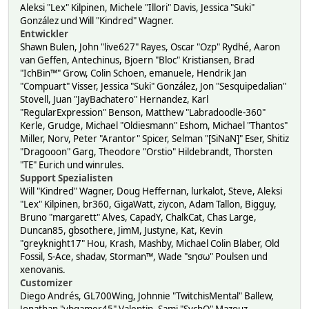
Aleksi "Lex" Kilpinen, Michele "Illori" Davis, Jessica "Suki"
González und Will "Kindred" Wagner.
Entwickler
Shawn Bulen, John "live627" Rayes, Oscar "Ozp" Rydhé, Aaron
van Geffen, Antechinus, Bjoern "Bloc" Kristiansen, Brad
"IchBin™" Grow, Colin Schoen, emanuele, Hendrik Jan
"Compuart" Visser, Jessica "Suki" González, Jon "Sesquipedalian"
Stovell, Juan "JayBachatero" Hernandez, Karl
"RegularExpression" Benson, Matthew "Labradoodle-360"
Kerle, Grudge, Michael "Oldiesmann" Eshom, Michael "Thantos"
Miller, Norv, Peter "Arantor" Spicer, Selman "[SiNaN]" Eser, Shitiz
"Dragooon" Garg, Theodore "Orstio" Hildebrandt, Thorsten
"TE" Eurich und winrules.
Support Spezialisten
Will "Kindred" Wagner, Doug Heffernan, lurkalot, Steve, Aleksi
"Lex" Kilpinen, br360, GigaWatt, ziycon, Adam Tallon, Bigguy,
Bruno "margarett" Alves, CapadY, ChalkCat, Chas Large,
Duncan85, gbsothere, JimM, Justyne, Kat, Kevin
"greyknight17" Hou, Krash, Mashby, Michael Colin Blaber, Old
Fossil, S-Ace, shadav, Storman™, Wade "sησω" Poulsen und
xenovanis.
Customizer
Diego Andrés, GL700Wing, Johnnie "TwitchisMental" Ballew,