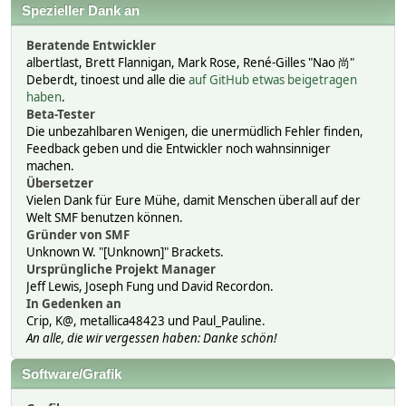
Spezieller Dank an
Beratende Entwickler
albertlast, Brett Flannigan, Mark Rose, René-Gilles "Nao 尚"
Deberdt, tinoest und alle die
auf GitHub etwas beigetragen
haben
.
Beta-Tester
Die unbezahlbaren Wenigen, die unermüdlich Fehler finden,
Feedback geben und die Entwickler noch wahnsinniger
machen.
Übersetzer
Vielen Dank für Eure Mühe, damit Menschen überall auf der
Welt SMF benutzen können.
Gründer von SMF
Unknown W. "[Unknown]" Brackets.
Ursprüngliche Projekt Manager
Jeff Lewis, Joseph Fung und David Recordon.
In Gedenken an
Crip, K@, metallica48423 und Paul_Pauline.
An alle, die wir vergessen haben: Danke schön!
Software/Grafik