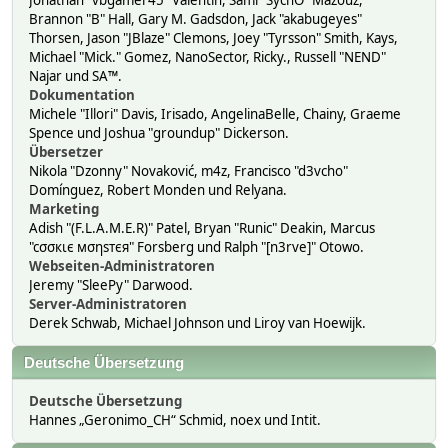
Jonathan "vbgamer45" Valentin, Sami "SychO" Mazouz,
Brannon "B" Hall, Gary M. Gadsdon, Jack "akabugeyes"
Thorsen, Jason "JBlaze" Clemons, Joey "Tyrsson" Smith, Kays,
Michael "Mick." Gomez, NanoSector, Ricky., Russell "NEND"
Najar und SA™.
Dokumentation
Michele "Illori" Davis, Irisado, AngelinaBelle, Chainy, Graeme
Spence und Joshua "groundup" Dickerson.
Übersetzer
Nikola "Dzonny" Novaković, m4z, Francisco "d3vcho"
Domínguez, Robert Monden und Relyana.
Marketing
Adish "(F.L.A.M.E.R)" Patel, Bryan "Runic" Deakin, Marcus
"cσσкιє мσηѕтєя" Forsberg und Ralph "[n3rve]" Otowo.
Webseiten-Administratoren
Jeremy "SleePy" Darwood.
Server-Administratoren
Derek Schwab, Michael Johnson und Liroy van Hoewijk.
Deutsche Übersetzung
Deutsche Übersetzung
Hannes „Geronimo_CH“ Schmid, noex und Intit.