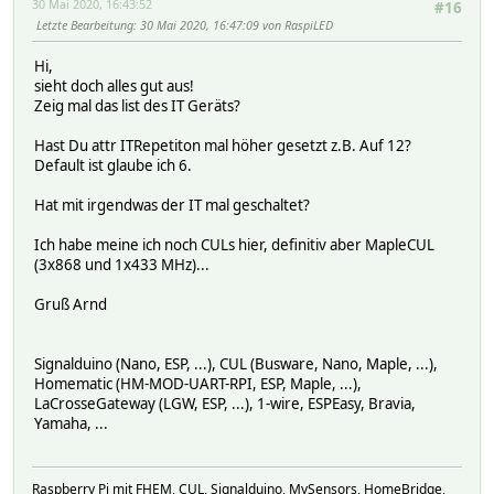
30 Mai 2020, 16:43:52
#16
2020-05-29 23:43:51 cmds A B C e F f G i K L
Letzte Bearbeitung
: 30 Mai 2020, 16:47:09 von RaspiLED
2020-05-29 23:47:00 raw is01100101011110010
2020-05-29 23:46:35 state Initialized
Hi,
2020-04-27 19:49:25 uptime 0 00:01:18
sieht doch alles gut aus!
2020-05-29 23:45:54 version V 1.26.08 a-culfw Buil
Zeig mal das list des IT Geräts?
Attributes:
Hast Du attr ITRepetiton mal höher gesetzt z.B. Auf 12?
Default ist glaube ich 6.
Hat mit irgendwas der IT mal geschaltet?
Ich habe meine ich noch CULs hier, definitiv aber MapleCUL
(3x868 und 1x433 MHz)...
Gruß Arnd
Signalduino (Nano, ESP, ...), CUL (Busware, Nano, Maple, ...),
Homematic (HM-MOD-UART-RPI, ESP, Maple, ...),
LaCrosseGateway (LGW, ESP, ...), 1-wire, ESPEasy, Bravia,
Yamaha, ...
Raspberry Pi mit FHEM, CUL, Signalduino, MySensors, HomeBridge,