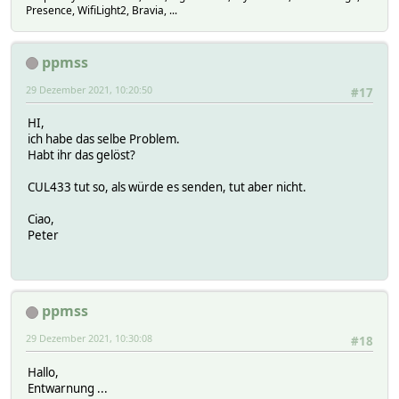
Presence, WifiLight2, Bravia, ...
ppmss
29 Dezember 2021, 10:20:50
#17
HI,
ich habe das selbe Problem.
Habt ihr das gelöst?
CUL433 tut so, als würde es senden, tut aber nicht.
Ciao,
Peter
ppmss
29 Dezember 2021, 10:30:08
#18
Hallo,
Entwarnung ...