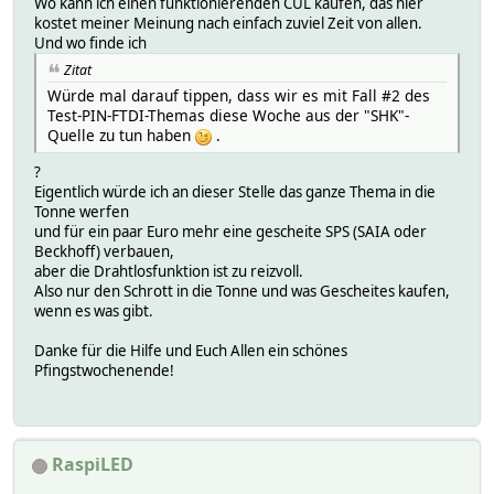
Wo kann ich einen funktionierenden CUL kaufen, das hier
1:USF1000 ^81..(04|0c)..0101a001a5ceaa00....
kostet meiner Meinung nach einfach zuviel Zeit von allen.
2:BS ^81..(04|0c)..0101a001a5cf
Und wo finde ich
3:FS20 ^81..(04|0c)..0101a001
Zitat
4:FHT ^81..(04|09|0d)..(0909a001|83098301|c409c4
Würde mal darauf tippen, dass wir es mit Fall #2 des
5:KS300 ^810d04..4027a001
Test-PIN-FTDI-Themas diese Woche aus der "SHK"-
6:CUL_WS ^K.....
Quelle zu tun haben
.
7:CUL_EM ^E0.................$
8:HMS ^810e04......a001
?
9:CUL_FHTTK ^T[A-F0-9]{8}
Eigentlich würde ich an dieser Stelle das ganze Thema in die
A:CUL_RFR ^[0-9A-F]{4}U.
Tonne werfen
B:CUL_HOERMANN ^R..........
und für ein paar Euro mehr eine gescheite SPS (SAIA oder
C:ESA2000 ^S................................$
Beckhoff) verbauen,
D:CUL_IR ^I............
aber die Drahtlosfunktion ist zu reizvoll.
E:CUL_TX ^TX[A-F0-9]{10}
Also nur den Schrott in die Tonne und was Gescheites kaufen,
F:Revolt ^r......................$
wenn es was gibt.
G:IT ^i......
H:STACKABLE_CC ^\*
Danke für die Hilfe und Euch Allen ein schönes
I:UNIRoll ^[0-9A-F]{5}(B|D|E)
Pfingstwochenende!
J:SOMFY ^Y[r|t|s]:?[A-F0-9]+
K:CUL_TCM97001 ^s[A-F0-9]+
L:CUL_REDIRECT ^o+
M:TSSTACKED ^\*
N:STACKABLE ^\*
RaspiLED
READINGS:
2020-05-29 23:45:45 ccconf freq:433.920MHz bWid