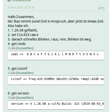
29 Mai 2020, 23:58:30
#15
Hallo Zusammen,
der Bau nimmt zuviel Zeit in Anspruch, aber jetzt ist etwas Zeit.
Also habe ich:
1. 1.26.08 geflasht,
2. set CUL433 raw e
3. danach schnelles Blinken, raus, rein, Blinken ist weg.
4. get cmds
Code
Auswählen
cmds => A B C e F f G i K L l M N R T t U V W X x
5. get ccconf
Code
Auswählen
ccconf => freq:433.920MHz bWidth:325KHz rAmpl:42dB sens:4
6. get version
Code
Auswählen
version => V 1.26.08 a-culfw Build: 323 (2019-08-03_09-32