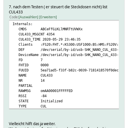
7. nach dem Testen ( er steuert die Steckdosen nicht) list
CUL433
Code
Auswählen
Erweitern
Internals:
CMDS ABCeFfGiKLlMNRTtUVWXx
CUL433_MSGCNT 4354
CUL433_TIME 2020-05-29 23:46:35
Clients :FS20:FHT.*:KS300:USF1000:BS:HMS:FS20V: :CUL_EM:
DEF /dev/serial/by-id/usb-SHK_NANO_CUL_433-if00-p
DeviceName /dev/serial/by-id/usb-SHK_NANO_CUL_433-if00-
FD 7
FHTID 0000
FUUID 5ea71ad5-f33f-b82c-0039-7181418570f0decb
NAME CUL433
NR 14
PARTIAL
RAWMSG omAA00001FFFFFED
RSSI -84
STATE Initialized
TYPE CUL
VERSION V 1.26.08 a-culfw Build: 323 (2019-08-03_09-3
initString X21
MatchList:
Vielleicht hilft das ja weiter.
0:FS20V ^81..(04|0c)..0101a001......00[89a-f]...