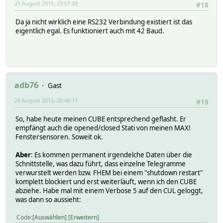
25 August 2015, 23:07:28
#18
Da ja nicht wirklich eine RS232 Verbindung existiert ist das
eigentlich egal. Es funktioniert auch mit 42 Baud.
adb76
Gast
26 August 2015, 20:46:17
#19
So, habe heute meinen CUBE entsprechend geflasht. Er
empfängt auch die opened/closed Stati von meinen MAX!
Fenstersensoren. Soweit ok.
Aber
: Es kommen permanent irgendelche Daten über die
Schnittstelle, was dazu führt, dass einzelne Telegramme
verwurstelt werden bzw. FHEM bei einem "shutdown restart"
komplett blockiert und erst weiterläuft, wenn ich den CUBE
abziehe. Habe mal mit einem Verbose 5 auf den CUL geloggt,
was dann so aussieht:
Code
Auswählen
Erweitern