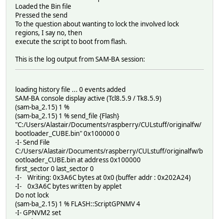
Loaded the Bin file
Pressed the send
To the question about wanting to lock the involved lock
regions, I say no, then
execute the script to boot from flash.
This is the log output from SAM-BA session:
loading history file ... 0 events added
SAM-BA console display active (Tcl8.5.9 / Tk8.5.9)
(sam-ba_2.15) 1 %
(sam-ba_2.15) 1 % send_file {Flash}
"C:/Users/Alastair/Documents/raspberry/CULstuff/originalfw/
bootloader_CUBE.bin" 0x100000 0
-I- Send File
C:/Users/Alastair/Documents/raspberry/CULstuff/originalfw/b
ootloader_CUBE.bin at address 0x100000
first_sector 0 last_sector 0
-I- Writing: 0x3A6C bytes at 0x0 (buffer addr : 0x202A24)
-I- 0x3A6C bytes written by applet
Do not lock
(sam-ba_2.15) 1 % FLASH::ScriptGPNMV 4
-I- GPNVM2 set