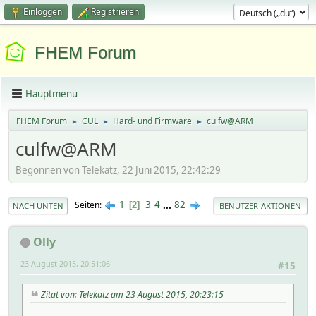
Einloggen
Registrieren
FHEM Forum
Hauptmenü
FHEM Forum
CUL
Hard- und Firmware
culfw@ARM
►
►
►
culfw@ARM
Begonnen von Telekatz, 22 Juni 2015, 22:42:29
1
3
4
...
82
Seiten
2
NACH UNTEN
BENUTZER-AKTIONEN
Olly
23 August 2015, 20:51:06
#15
Zitat von: Telekatz am 23 August 2015, 20:23:15