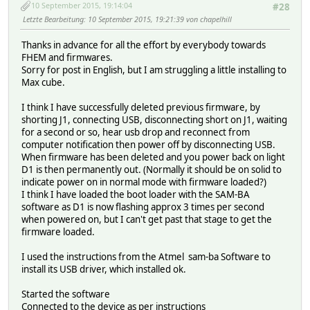
10 September 2015, 19:14:04
#28
Letzte Bearbeitung
: 10 September 2015, 19:21:39 von chapelhill
Thanks in advance for all the effort by everybody towards
FHEM and firmwares.
Sorry for post in English, but I am struggling a little installing to
Max cube.
I think I have successfully deleted previous firmware, by
shorting J1, connecting USB, disconnecting short on J1, waiting
for a second or so, hear usb drop and reconnect from
computer notification then power off by disconnecting USB.
When firmware has been deleted and you power back on light
D1 is then permanently out. (Normally it should be on solid to
indicate power on in normal mode with firmware loaded?)
I think I have loaded the boot loader with the SAM-BA
software as D1 is now flashing approx 3 times per second
when powered on, but I can't get past that stage to get the
firmware loaded.
I used the instructions from the Atmel sam-ba Software to
install its USB driver, which installed ok.
Started the software
Connected to the device as per instructions