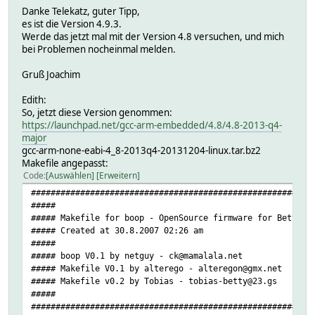
Danke Telekatz, guter Tipp,
es ist die Version 4.9.3.
Werde das jetzt mal mit der Version 4.8 versuchen, und mich
bei Problemen nocheinmal melden.
Gruß Joachim
Edith:
So, jetzt diese Version genommen:
https://launchpad.net/gcc-arm-embedded/4.8/4.8-2013-q4-
major
gcc-arm-none-eabi-4_8-2013q4-20131204-linux.tar.bz2
Makefile angepasst:
Code
Auswählen
Erweitern
#########################################################
#####
##### Makefile for boop - OpenSource firmware for Betty
##### Created at 30.8.2007 02:26 am
#####
##### boop V0.1 by netguy - ck@mamalala.net
##### Makefile V0.1 by alterego - alteregon@gmx.net
##### Makefile v0.2 by Tobias - tobias-betty@23.gs
#####
#########################################################