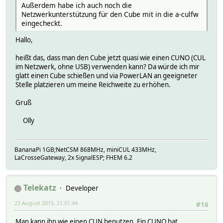
Außerdem habe ich auch noch die
Netzwerkunterstützung für den Cube mit in die a-culfw
eingecheckt.
Hallo,
heißt das, dass man den Cube jetzt quasi wie einen CUNO (CUL
im Netzwerk, ohne USB) verwenden kann? Da würde ich mir
glatt einen Cube schießen und via PowerLAN an geeigneter
Stelle platzieren um meine Reichweite zu erhöhen.
Gruß
Olly
BananaPi 1GB;NetCSM 868MHz, miniCUL 433MHz,
LaCrosseGateway, 2x SignalESP; FHEM 6.2
Telekatz
Developer
23 August 2015, 21:01:44
#16
Man kann ihn wie einen CUN benutzen. Ein CUNO hat