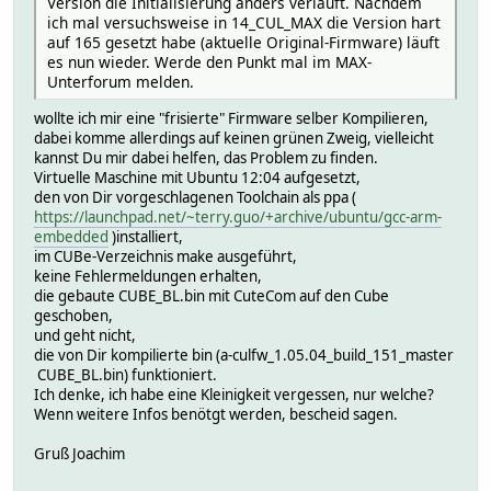
Version die Initialisierung anders verläuft. Nachdem
ich mal versuchsweise in 14_CUL_MAX die Version hart
auf 165 gesetzt habe (aktuelle Original-Firmware) läuft
es nun wieder. Werde den Punkt mal im MAX-
Unterforum melden.
wollte ich mir eine "frisierte" Firmware selber Kompilieren,
dabei komme allerdings auf keinen grünen Zweig, vielleicht
kannst Du mir dabei helfen, das Problem zu finden.
Virtuelle Maschine mit Ubuntu 12:04 aufgesetzt,
den von Dir vorgeschlagenen Toolchain als ppa (
https://launchpad.net/~terry.guo/+archive/ubuntu/gcc-arm-
embedded
)installiert,
im CUBe-Verzeichnis make ausgeführt,
keine Fehlermeldungen erhalten,
die gebaute CUBE_BL.bin mit CuteCom auf den Cube
geschoben,
und geht nicht,
die von Dir kompilierte bin (a-culfw_1.05.04_build_151_master
CUBE_BL.bin) funktioniert.
Ich denke, ich habe eine Kleinigkeit vergessen, nur welche?
Wenn weitere Infos benötgt werden, bescheid sagen.
Gruß Joachim