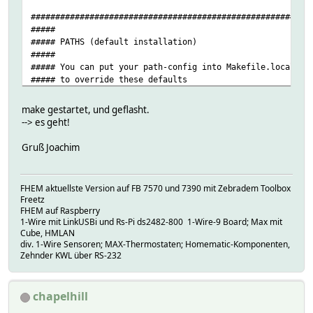
#########################################################
#####
##### PATHS (default installation)
#####
##### You can put your path-config into Makefile.local
##### to override these defaults
#####
#########################################################
make gestartet, und geflasht.
--> es geht!
ARMBASE = /home/joachim/Downloads/gcc-arm-none-eabi-4_8
Gruß Joachim
INCLUDEPATH = $(ARMBASE)/arm-none-eabi/include
LIBPATH = $(ARMBASE)/arm-none-eabi/lib
ARMPATH = $(ARMBASE)/bin/ <--------------
FHEM aktuellste Version auf FB 7570 und 7390 mit Zebradem Toolbox
TOOLPREFIX = arm-none-eabi-
Freetz
OPENOCDPATH = F:\Tools\OpenOCD
FHEM auf Raspberry
OPENOCD = $(OPENOCDPATH)\openocd.exe -f $(OPENOCDPATH)\ta
1-Wire mit LinkUSBi und Rs-Pi ds2482-800 1-Wire-9 Board; Max mit
Cube, HMLAN
GENDEPFLAGS = -MMD -MP -MF .dep/$(@F).d
div. 1-Wire Sensoren; MAX-Thermostaten; Homematic-Komponenten,
Zehnder KWL über RS-232
chapelhill