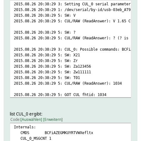
2015.08.26 20:38:29 3: Setting CUL_0 serial parameters to
2015.08.26 20:38:29 1: /dev/serial/by-id/usb-03eb_AT91USB
2015.08.26 20:38:29 5: SW: V
2015.08.26 20:38:29 5: CUL/RAW (ReadAnswer): V 1.65 CUBe
2015.08.26 20:38:29 5: SW: ?
2015.08.26 20:38:29 5: CUL/RAW (ReadAnswer): ? (? is unkn
2015.08.26 20:38:29 3: CUL_0: Possible commands: BCFiAZEG
2015.08.26 20:38:29 5: SW: X21
2015.08.26 20:38:29 5: SW: Zr
2015.08.26 20:38:29 5: SW: Za123456
2015.08.26 20:38:29 5: SW: Zw111111
2015.08.26 20:38:29 5: SW: T01
2015.08.26 20:38:29 5: CUL/RAW (ReadAnswer): 1034
2015.08.26 20:38:29 5: GOT CUL fhtid: 1034
2015.08.26 20:38:30 5: CUL/RAW: /
2015.08.26 20:38:30 5: CUL/RAW: /
2015.08.26 20:38:32 5: CUL/RAW: /�
list CUL_0 ergibt:
2015.08.26 20:38:32 5: CUL/RAW: �/
Code
Auswählen
Erweitern
2015.08.26 20:38:32 5: CUL/RAW: �/
Internals:
2015.08.26 20:38:33 5: CUL/RAW: �/
CMDS BCFiAZEGMKUYRTVWXefltx
2015.08.26 20:38:33 5: CUL/RAW: �/
CUL_0_MSGCNT 1
2015.08.26 20:38:34 5: CUL/RAW: �/