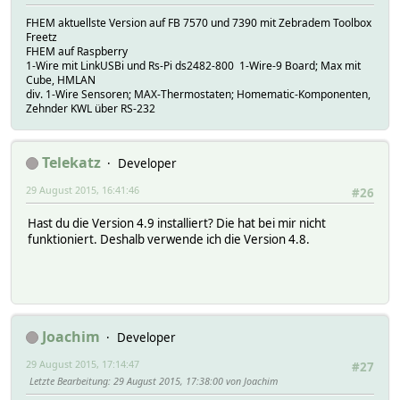
FHEM aktuellste Version auf FB 7570 und 7390 mit Zebradem Toolbox
Freetz
FHEM auf Raspberry
1-Wire mit LinkUSBi und Rs-Pi ds2482-800 1-Wire-9 Board; Max mit
Cube, HMLAN
div. 1-Wire Sensoren; MAX-Thermostaten; Homematic-Komponenten,
Zehnder KWL über RS-232
Telekatz
Developer
29 August 2015, 16:41:46
#26
Hast du die Version 4.9 installiert? Die hat bei mir nicht
funktioniert. Deshalb verwende ich die Version 4.8.
Joachim
Developer
29 August 2015, 17:14:47
#27
Letzte Bearbeitung
: 29 August 2015, 17:38:00 von Joachim