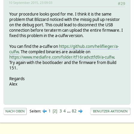
10 September 2015, 23:09:03
#29
Your procedure looks good for me. I think it is the same
problem that Blizzard noticed with the missig pull up resistor
on the debug port. This could lead to disconnect the USB
connection before teraterm can upload the entire firmware. I
fixed this problem in the a-culfw version.
You can find the a-culfw on
https://github.com/heliflieger/a-
culfw
. The compiled binaries are available on
https://www.mediafire.com/folder/tf16radvztfd9/a-culfw
.
Try again with the bootloader and the firmware from Build
151.
Regards
Alex
1
3
4
...
82
Seiten
2
NACH OBEN
BENUTZER-AKTIONEN