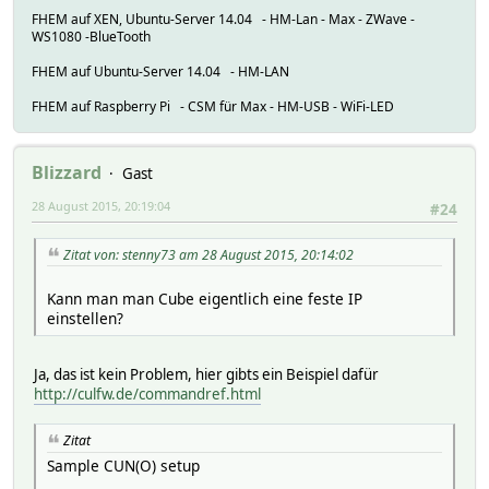
2015.08.26 20:38:36 5: CUL/RAW: �����0��`~?�/
FHEM auf XEN, Ubuntu-Server 14.04 - HM-Lan - Max - ZWave -
2015.08.26 20:38:36 5: CUL/RAW: �����0��`~?�/
WS1080 -BlueTooth
2015.08.26 20:38:36 5: CUL/RAW: �����0��`~?�/
2015.08.26 20:38:36 5: CUL/RAW: �����0��`~?�/
FHEM auf Ubuntu-Server 14.04 - HM-LAN
2015.08.26 20:38:36 5: CUL/RAW: �����0��`~?�/
2015.08.26 20:38:36 5: CUL/RAW: �����0��`~?�/
FHEM auf Raspberry Pi - CSM für Max - HM-USB - WiFi-LED
2015.08.26 20:38:36 5: CUL/RAW: �����0��`~?�/
2015.08.26 20:38:36 5: CUL/RAW: �����0��`~?�/
2015.08.26 20:38:36 5: CUL/RAW: �����0��`~?�/
Blizzard
Gast
2015.08.26 20:38:36 5: CUL/RAW: �����0��`~?�/
2015.08.26 20:38:37 5: CUL/RAW: �����0��`~?�/?>>�
28 August 2015, 20:19:04
#24
Zitat von: stenny73 am 28 August 2015, 20:14:02
Kann man man Cube eigentlich eine feste IP
einstellen?
Ja, das ist kein Problem, hier gibts ein Beispiel dafür
http://culfw.de/commandref.html
Zitat
Sample CUN(O) setup