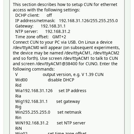
This section describes how to setup CUN for ethernet
access with the following settings:
DCHP client: off
IP address/netmask: 192.168.31.126/255.255.255.0
Gateway: 192.168.31.1
NTP server: 192.168.31.2
Time zone offset: GMT+2
Connect CUN to your PC via USB. On Linux a device
/dev/ttyACM0 will appear (on subsequent experiments,
the device may be named /dev/ttyACM1, /dev/ttyACM2
and so forth). Use screen /dev/ttyACM1 to talk to CUN
and screen /dev/ttyACM1@38400 for CUNO. Enter the
following commands:
V output version, e.g. V 1.39 CUN
Wid00 disable DHCP
Rid
Wia192.168.31.126 set IP address
Ria
Wig192.168.31.1 set gateway
Rig
Win255.255.255.0 set netmask
Rin
WiN192.168.31.2 set NTP server
RiN
Wio02 set time zone offset