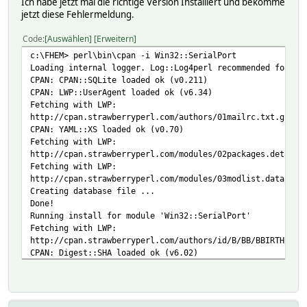
Ich habe jetzt mal die richtige Version Installiert und bekomme
jetzt diese Fehlermeldung.
Code
Auswählen
Erweitern
c:\FHEM> perl\bin\cpan -i Win32::SerialPort
Loading internal logger. Log::Log4perl recommended for be
CPAN: CPAN::SQLite loaded ok (v0.211)
CPAN: LWP::UserAgent loaded ok (v6.34)
Fetching with LWP:
http://cpan.strawberryperl.com/authors/01mailrc.txt.gz
CPAN: YAML::XS loaded ok (v0.70)
Fetching with LWP:
http://cpan.strawberryperl.com/modules/02packages.details
Fetching with LWP:
http://cpan.strawberryperl.com/modules/03modlist.data.gz
Creating database file ...
Done!
Running install for module 'Win32::SerialPort'
Fetching with LWP:
http://cpan.strawberryperl.com/authors/id/B/BB/BBIRTH/Win
CPAN: Digest::SHA loaded ok (v6.02)
Fetching with LWP:
http://cpan.strawberryperl.com/authors/id/B/BB/BBIRTH/CHE
CPAN: Compress::Zlib loaded ok (v2.081)
Checksum for C:\FHEM\cpan\sources\authors\id\B\BB\BBIRTH\