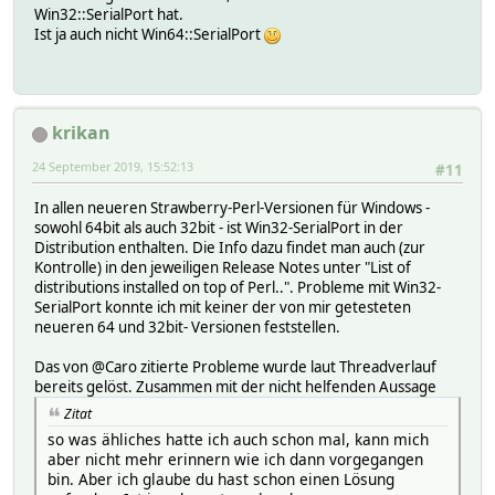
Win32::SerialPort hat.
Ist ja auch nicht Win64::SerialPort
krikan
24 September 2019, 15:52:13
#11
In allen neueren Strawberry-Perl-Versionen für Windows -
sowohl 64bit als auch 32bit - ist Win32-SerialPort in der
Distribution enthalten. Die Info dazu findet man auch (zur
Kontrolle) in den jeweiligen Release Notes unter "List of
distributions installed on top of Perl..". Probleme mit Win32-
SerialPort konnte ich mit keiner der von mir getesteten
neueren 64 und 32bit- Versionen feststellen.
Das von @Caro zitierte Probleme wurde laut Threadverlauf
bereits gelöst. Zusammen mit der nicht helfenden Aussage
Zitat
so was ähliches hatte ich auch schon mal, kann mich
aber nicht mehr erinnern wie ich dann vorgegangen
bin. Aber ich glaube du hast schon einen Lösung