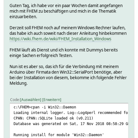
Guten Tag, ich habe vor ein paar Wochen damit angefangen
mich mit FHEM zu beschäftigen und mich in die Thematik
einzuarbeiten.
Derzeit soll FHEM noch auf meinem Windows Rechner laufen,
das habe ich auch soweit nach dieser Anleitung hinbekommen
https://wiki.fhem.de/wiki/FHEM_Installation_Windows
FHEM läuft als Dienst und ich konnte mit Dummys bereits
einige Sachen erfolgreich Testen.
Nun ist es aber so, das ich für die Verbindung mit meinem
Arduino über Firmata den Win32::SerialPort benötige, aber
bei der Installation von diesem, bekomme ich folgende Fehler
Meldung.
Code
Auswählen
Erweitern
c:\FHEM>cpan -i Win32::Daemon
Loading internal logger. Log::Log4perl recommended for be
CPAN: CPAN::SQLite loaded ok (v0.211)
Database was generated on Sat, 17 Nov 2018 08:58:29 GMT
Running install for module 'Win32::Daemon'