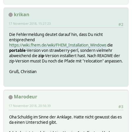
krikan
17 November 2018, 15:27:23
#2
Die Fehlermeldung deutet darauf hin, dass Du nicht
entsprechend
https://wiki.fhem.de/wiki/FHEM_Installation_Windows
die
portable
-Version von strawberry-perl, sondern vielmehr
abweichend die
zip
-Version installiert hast. Nach README der
zip-Version musst Du noch die Pfade mit "relocation" anpassen.
Gruß, Christian
Marodeur
17 November 2018, 20:56:39
#3
Oha Schuldig im Sinne der Anklage. Hatte nicht gewusst das es
da einen Unterschied gibt.