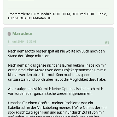
Programmierte FHEM-Module: DOIF-FHEM, DOIF-Perl, DOIF-uiTable,
THRESHOLD, FHEM-Befehl: IF
Marodeur
11 Juni 2019, 13:39:08
#8
Nach dem Motto besser spät als nie wollte ich Euch noch den
Stand der Dinge mitteilen.
Nach dem ich das ganze nicht ans laufen bekam , habe ich mir
erst einmal eine Auszeit von dem Projekt genommen um mir
klar zu werden ob es für mich Sinn macht das ganze
umzusetzen und ob ich überhaupt die Möglichkeit dazu habe.
Aber aufgeben ist für mich keine Option, also habe ich mich
vor kurzem der ganzen Sache wieder angenommen.
Ursache für einen Großteil meiner Probleme war ein
Kabelbruch in der Verkabelung meines 1-Wire Netzes der nur
sporadisch zu tragen kam und auch nur durch Zufall von mir