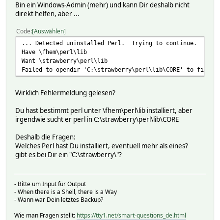
Bin ein Windows-Admin (mehr) und kann Dir deshalb nicht
direkt helfen, aber ...
Code
Auswählen
... Detected uninstalled Perl. Trying to continue.
Have \fhem\perl\lib
Want \strawberry\perl\lib
Failed to opendir 'C:\strawberry\perl\lib\CORE' to find h
Wirklich Fehlermeldung gelesen?
Du hast bestimmt perl unter \fhem\perl\lib installiert, aber
irgendwie sucht er perl in C:\strawberry\perl\lib\CORE
Deshalb die Fragen:
Welches Perl hast Du installiert, eventuell mehr als eines?
gibt es bei Dir ein "C:\strawberry\"?
- Bitte um Input für Output
- When there is a Shell, there is a Way
- Wann war Dein letztes Backup?
Wie man Fragen stellt:
https://tty1.net/smart-questions_de.html