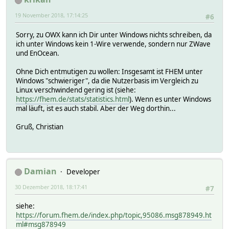
19 November 2018, 17:14:25
#6
Sorry, zu OWX kann ich Dir unter Windows nichts schreiben, da
ich unter Windows kein 1-Wire verwende, sondern nur ZWave
und EnOcean.
Ohne Dich entmutigen zu wollen: Insgesamt ist FHEM unter
Windows "schwieriger", da die Nutzerbasis im Vergleich zu
Linux verschwindend gering ist (siehe:
https://fhem.de/stats/statistics.html
). Wenn es unter Windows
mal läuft, ist es auch stabil. Aber der Weg dorthin...
Gruß, Christian
Damian
Developer
30 Dezember 2018, 18:17:41
#7
siehe:
https://forum.fhem.de/index.php/topic,95086.msg878949.ht
ml#msg878949