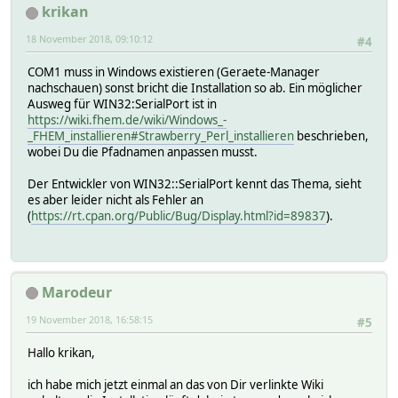
krikan
CPAN: Archive::Tar loaded ok (v2.30)
CPAN: CPAN::Meta::Requirements loaded ok (v2.140)
18 November 2018, 09:10:12
#4
CPAN: Parse::CPAN::Meta loaded ok (v2.150010)
CPAN: CPAN::Meta loaded ok (v2.150010)
COM1 muss in Windows existieren (Geraete-Manager
CPAN: Module::CoreList loaded ok (v5.20180622)
nachschauen) sonst bricht die Installation so ab. Ein möglicher
Configuring B/BB/BBIRTH/Win32-SerialPort-0.22.tar.gz with
Ausweg für WIN32:SerialPort ist in
Das System kann die angegebene Datei nicht finden.
https://wiki.fhem.de/wiki/Windows_-
Device COM1 does not appear to exist. Testing impossible
_FHEM_installieren#Strawberry_Perl_installieren
beschrieben,
No 'Makefile' created BBIRTH/Win32-SerialPort-0.22.tar.g
wobei Du die Pfadnamen anpassen musst.
c:\FHEM\perl\bin\perl.exe Makefile.PL -- NOT OK
Stopping: 'install' failed for 'Win32::SerialPort'.
Der Entwickler von WIN32::SerialPort kennt das Thema, sieht
es aber leider nicht als Fehler an
(
https://rt.cpan.org/Public/Bug/Display.html?id=89837
).
Marodeur
19 November 2018, 16:58:15
#5
Hallo krikan,
ich habe mich jetzt einmal an das von Dir verlinkte Wiki