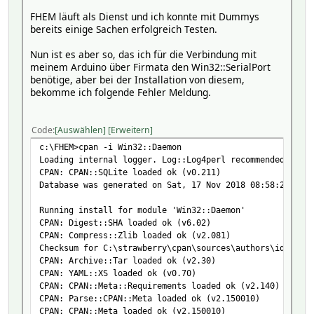
FHEM läuft als Dienst und ich konnte mit Dummys
bereits einige Sachen erfolgreich Testen.
Nun ist es aber so, das ich für die Verbindung mit
meinem Arduino über Firmata den Win32::SerialPort
benötige, aber bei der Installation von diesem,
bekomme ich folgende Fehler Meldung.
Code
Auswählen
Erweitern
c:\FHEM>cpan -i Win32::Daemon
Loading internal logger. Log::Log4perl recommended for b
CPAN: CPAN::SQLite loaded ok (v0.211)
Database was generated on Sat, 17 Nov 2018 08:58:29 GMT
Running install for module 'Win32::Daemon'
CPAN: Digest::SHA loaded ok (v6.02)
CPAN: Compress::Zlib loaded ok (v2.081)
Checksum for C:\strawberry\cpan\sources\authors\id\J\JD\
CPAN: Archive::Tar loaded ok (v2.30)
CPAN: YAML::XS loaded ok (v0.70)
CPAN: CPAN::Meta::Requirements loaded ok (v2.140)
CPAN: Parse::CPAN::Meta loaded ok (v2.150010)
CPAN: CPAN::Meta loaded ok (v2.150010)