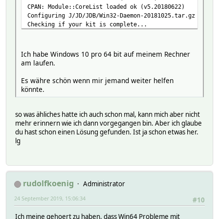
CPAN: Module::CoreList loaded ok (v5.20180622)
Configuring J/JD/JDB/Win32-Daemon-20181025.tar.gz with M
Checking if your kit is complete...
Looks good
... Detected uninstalled Perl. Trying to continue.
Have \fhem\perl\lib
Ich habe Windows 10 pro 64 bit auf meinem Rechner
Want \strawberry\perl\lib
am laufen.
Failed to opendir 'C:\strawberry\perl\lib\CORE' to find 
Warning: No success on command[C:\fhem\perl\bin\perl.exe
Es währe schön wenn mir jemand weiter helfen
JDB/Win32-Daemon-20181025.tar.gz
könnte.
C:\fhem\perl\bin\perl.exe Makefile.PL -- NOT OK
Stopping: 'install' failed for 'Win32::Daemon'.
so was ähliches hatte ich auch schon mal, kann mich aber nicht
mehr erinnern wie ich dann vorgegangen bin. Aber ich glaube
du hast schon einen Lösung gefunden. Ist ja schon etwas her.
lg
rudolfkoenig
Administrator
24 September 2019, 15:06:34
#10
Ich meine gehoert zu haben, dass Win64 Probleme mit