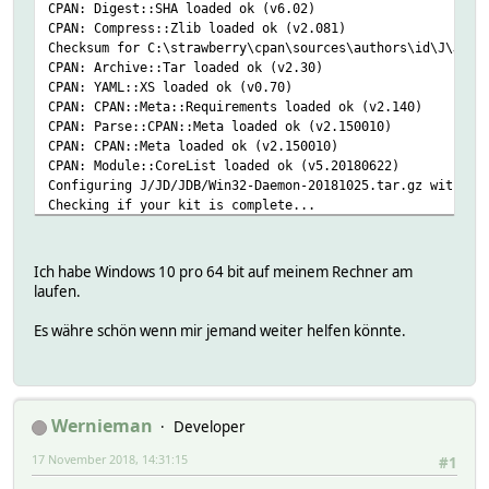
CPAN: Digest::SHA loaded ok (v6.02)
CPAN: Compress::Zlib loaded ok (v2.081)
Checksum for C:\strawberry\cpan\sources\authors\id\J\JD\J
CPAN: Archive::Tar loaded ok (v2.30)
CPAN: YAML::XS loaded ok (v0.70)
CPAN: CPAN::Meta::Requirements loaded ok (v2.140)
CPAN: Parse::CPAN::Meta loaded ok (v2.150010)
CPAN: CPAN::Meta loaded ok (v2.150010)
CPAN: Module::CoreList loaded ok (v5.20180622)
Configuring J/JD/JDB/Win32-Daemon-20181025.tar.gz with Ma
Checking if your kit is complete...
Looks good
... Detected uninstalled Perl. Trying to continue.
Have \fhem\perl\lib
Ich habe Windows 10 pro 64 bit auf meinem Rechner am
Want \strawberry\perl\lib
laufen.
Failed to opendir 'C:\strawberry\perl\lib\CORE' to find h
Warning: No success on command[C:\fhem\perl\bin\perl.exe 
Es währe schön wenn mir jemand weiter helfen könnte.
JDB/Win32-Daemon-20181025.tar.gz
C:\fhem\perl\bin\perl.exe Makefile.PL -- NOT OK
Stopping: 'install' failed for 'Win32::Daemon'.
Wernieman
Developer
17 November 2018, 14:31:15
#1