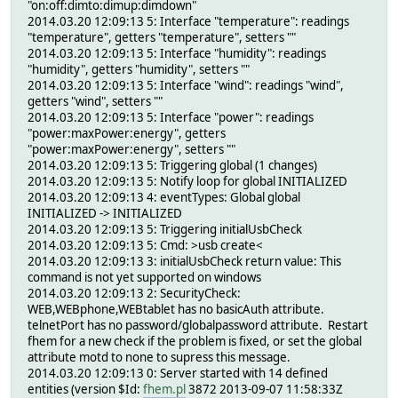
"on:off:dimto:dimup:dimdown"
2014.03.20 12:09:13 5: Interface "temperature": readings
"temperature", getters "temperature", setters ""
2014.03.20 12:09:13 5: Interface "humidity": readings
"humidity", getters "humidity", setters ""
2014.03.20 12:09:13 5: Interface "wind": readings "wind",
getters "wind", setters ""
2014.03.20 12:09:13 5: Interface "power": readings
"power:maxPower:energy", getters
"power:maxPower:energy", setters ""
2014.03.20 12:09:13 5: Triggering global (1 changes)
2014.03.20 12:09:13 5: Notify loop for global INITIALIZED
2014.03.20 12:09:13 4: eventTypes: Global global
INITIALIZED -> INITIALIZED
2014.03.20 12:09:13 5: Triggering initialUsbCheck
2014.03.20 12:09:13 5: Cmd: >usb create<
2014.03.20 12:09:13 3: initialUsbCheck return value: This
command is not yet supported on windows
2014.03.20 12:09:13 2: SecurityCheck:
WEB,WEBphone,WEBtablet has no basicAuth attribute.
telnetPort has no password/globalpassword attribute. Restart
fhem for a new check if the problem is fixed, or set the global
attribute motd to none to supress this message.
2014.03.20 12:09:13 0: Server started with 14 defined
entities (version $Id:
fhem.pl
3872 2013-09-07 11:58:33Z