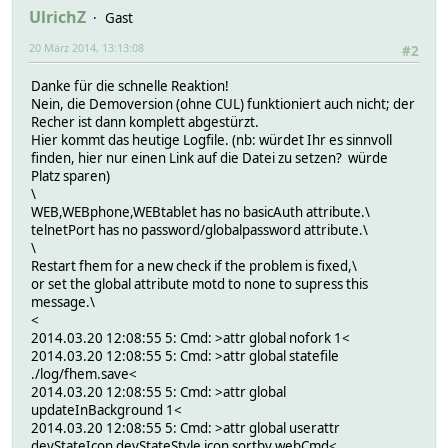
UlrichZ
Gast
20 März 2014, 13:13:08
#2
Danke für die schnelle Reaktion!
Nein, die Demoversion (ohne CUL) funktioniert auch nicht; der
Recher ist dann komplett abgestürzt.
Hier kommt das heutige Logfile. (nb: würdet Ihr es sinnvoll
finden, hier nur einen Link auf die Datei zu setzen? würde
Platz sparen)
\
WEB,WEBphone,WEBtablet has no basicAuth attribute.\
telnetPort has no password/globalpassword attribute.\
\
Restart fhem for a new check if the problem is fixed,\
or set the global attribute motd to none to supress this
message.\
<
2014.03.20 12:08:55 5: Cmd: >attr global nofork 1<
2014.03.20 12:08:55 5: Cmd: >attr global statefile
./log/fhem.save<
2014.03.20 12:08:55 5: Cmd: >attr global
updateInBackground 1<
2014.03.20 12:08:55 5: Cmd: >attr global userattr
devStateIcon devStateStyle icon sortby webCmd<