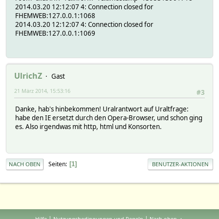
2014.03.20 12:12:07 4: Connection closed for
FHEMWEB:127.0.0.1:1068
2014.03.20 12:12:07 4: Connection closed for
FHEMWEB:127.0.0.1:1069
UlrichZ
Gast
21 März 2014, 15:53:16
#3
Danke, hab's hinbekommen! Uralrantwort auf Uraltfrage:
habe den IE ersetzt durch den Opera-Browser, und schon ging
es. Also irgendwas mit http, html und Konsorten.
Seiten
1
NACH OBEN
BENUTZER-AKTIONEN
|
|
Hilfe
Nutzungsbedingungen und Regeln
Nach oben ▲