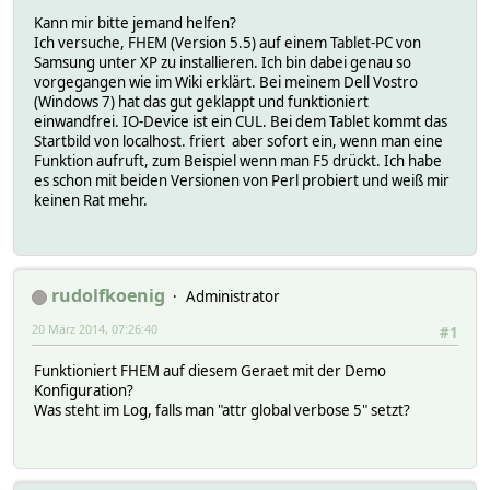
Kann mir bitte jemand helfen?
Ich versuche, FHEM (Version 5.5) auf einem Tablet-PC von
Samsung unter XP zu installieren. Ich bin dabei genau so
vorgegangen wie im Wiki erklärt. Bei meinem Dell Vostro
(Windows 7) hat das gut geklappt und funktioniert
einwandfrei. IO-Device ist ein CUL. Bei dem Tablet kommt das
Startbild von localhost. friert aber sofort ein, wenn man eine
Funktion aufruft, zum Beispiel wenn man F5 drückt. Ich habe
es schon mit beiden Versionen von Perl probiert und weiß mir
keinen Rat mehr.
rudolfkoenig
Administrator
20 März 2014, 07:26:40
#1
Funktioniert FHEM auf diesem Geraet mit der Demo
Konfiguration?
Was steht im Log, falls man "attr global verbose 5" setzt?