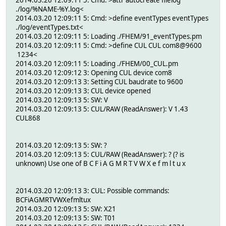
./log/%NAME-%Y.log<
2014.03.20 12:09:11 5: Cmd: >define eventTypes eventTypes
./log/eventTypes.txt<
2014.03.20 12:09:11 5: Loading ./FHEM/91_eventTypes.pm
2014.03.20 12:09:11 5: Cmd: >define CUL CUL com8@9600
1234<
2014.03.20 12:09:11 5: Loading ./FHEM/00_CUL.pm
2014.03.20 12:09:12 3: Opening CUL device com8
2014.03.20 12:09:13 3: Setting CUL baudrate to 9600
2014.03.20 12:09:13 3: CUL device opened
2014.03.20 12:09:13 5: SW: V
2014.03.20 12:09:13 5: CUL/RAW (ReadAnswer): V 1.43
CUL868
2014.03.20 12:09:13 5: SW: ?
2014.03.20 12:09:13 5: CUL/RAW (ReadAnswer): ? (? is
unknown) Use one of B C F i A G M R T V W X e f m l t u x
2014.03.20 12:09:13 3: CUL: Possible commands:
BCFiAGMRTVWXefmltux
2014.03.20 12:09:13 5: SW: X21
2014.03.20 12:09:13 5: SW: T01