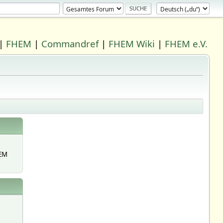
|
FHEM
|
Commandref
|
FHEM Wiki
|
FHEM e.V.
EM