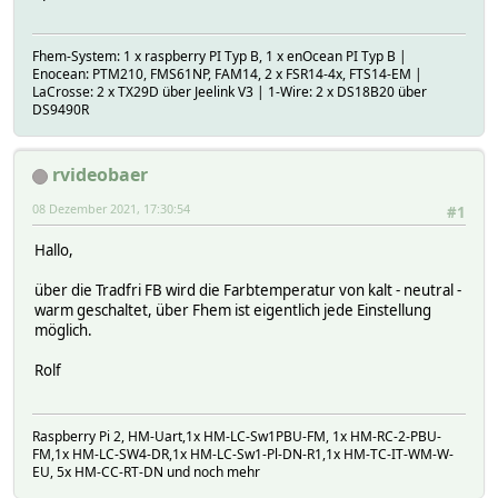
Fhem-System: 1 x raspberry PI Typ B, 1 x enOcean PI Typ B |
Enocean: PTM210, FMS61NP, FAM14, 2 x FSR14-4x, FTS14-EM |
LaCrosse: 2 x TX29D über Jeelink V3 | 1-Wire: 2 x DS18B20 über
DS9490R
rvideobaer
08 Dezember 2021, 17:30:54
#1
Hallo,
über die Tradfri FB wird die Farbtemperatur von kalt - neutral -
warm geschaltet, über Fhem ist eigentlich jede Einstellung
möglich.
Rolf
Raspberry Pi 2, HM-Uart,1x HM-LC-Sw1PBU-FM, 1x HM-RC-2-PBU-
FM,1x HM-LC-SW4-DR,1x HM-LC-Sw1-Pl-DN-R1,1x HM-TC-IT-WM-W-
EU, 5x HM-CC-RT-DN und noch mehr