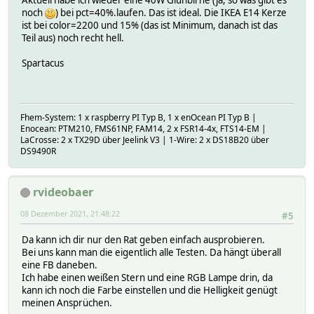
Aktuell habe ich wieder eine 40W Glühbirne (ja, so was gibt es
noch
) bei pct=40%.laufen. Das ist ideal. Die IKEA E14 Kerze
ist bei color=2200 und 15% (das ist Minimum, danach ist das
Teil aus) noch recht hell.
Spartacus
Fhem-System: 1 x raspberry PI Typ B, 1 x enOcean PI Typ B |
Enocean: PTM210, FMS61NP, FAM14, 2 x FSR14-4x, FTS14-EM |
LaCrosse: 2 x TX29D über Jeelink V3 | 1-Wire: 2 x DS18B20 über
DS9490R
rvideobaer
08 Dezember 2021, 21:48:22
#5
Da kann ich dir nur den Rat geben einfach ausprobieren.
Bei uns kann man die eigentlich alle Testen. Da hängt überall
eine FB daneben.
Ich habe einen weißen Stern und eine RGB Lampe drin, da
kann ich noch die Farbe einstellen und die Helligkeit genügt
meinen Ansprüchen.