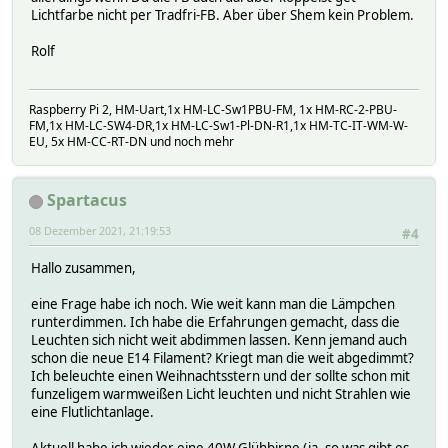
Lichtfarbe nicht per Tradfri-FB. Aber über Shem kein Problem.
Rolf
Raspberry Pi 2, HM-Uart,1x HM-LC-Sw1PBU-FM, 1x HM-RC-2-PBU-
FM,1x HM-LC-SW4-DR,1x HM-LC-Sw1-Pl-DN-R1,1x HM-TC-IT-WM-W-
EU, 5x HM-CC-RT-DN und noch mehr
Spartacus
08 Dezember 2021, 21:19:53
#4
Hallo zusammen,
eine Frage habe ich noch. Wie weit kann man die Lämpchen
runterdimmen. Ich habe die Erfahrungen gemacht, dass die
Leuchten sich nicht weit abdimmen lassen. Kenn jemand auch
schon die neue E14 Filament? Kriegt man die weit abgedimmt?
Ich beleuchte einen Weihnachtsstern und der sollte schon mit
funzeligem warmweißen Licht leuchten und nicht Strahlen wie
eine Flutlichtanlage.