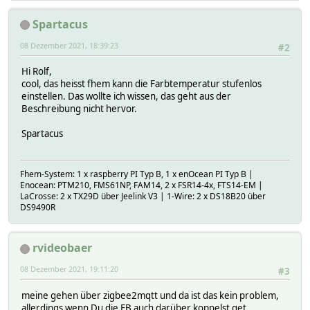
Spartacus
08 Dezember 2021, 18:39:23
#2
Hi Rolf,
cool, das heisst fhem kann die Farbtemperatur stufenlos
einstellen. Das wollte ich wissen, das geht aus der
Beschreibung nicht hervor.
Spartacus
Fhem-System: 1 x raspberry PI Typ B, 1 x enOcean PI Typ B |
Enocean: PTM210, FMS61NP, FAM14, 2 x FSR14-4x, FTS14-EM |
LaCrosse: 2 x TX29D über Jeelink V3 | 1-Wire: 2 x DS18B20 über
DS9490R
rvideobaer
08 Dezember 2021, 19:11:20
#3
meine gehen über zigbee2mqtt und da ist das kein problem,
allerdings wenn Du die FB auch darüber koppelst get