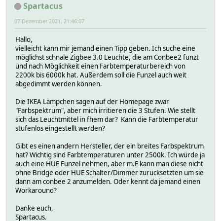
Spartacus
07 Dezember 2021, 21:46:07
Hallo,
vielleicht kann mir jemand einen Tipp geben. Ich suche eine
möglichst schnale Zigbee 3.0 Leuchte, die am Conbee2 funzt
und nach Möglichkeit einen Farbtemperaturbereich von
2200k bis 6000k hat. Außerdem soll die Funzel auch weit
abgedimmt werden können.
Die IKEA Lämpchen sagen auf der Homepage zwar
"Farbspektrum", aber mich irritieren die 3 Stufen. Wie stellt
sich das Leuchtmittel in fhem dar? Kann die Farbtemperatur
stufenlos eingestellt werden?
Gibt es einen andern Hersteller, der ein breites Farbspektrum
hat? Wichtig sind Farbtemperaturen unter 2500k. Ich würde ja
auch eine HUE Funzel nehmen, aber m.E kann man diese nicht
ohne Bridge oder HUE Schalter/Dimmer zurücksetzten um sie
dann am conbee 2 anzumelden. Oder kennt da jemand einen
Workaround?
Danke euch,
Spartacus.