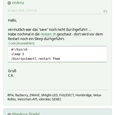
cnkru
16 April 2025, 15:57:29
#5
Hallo,
vermutlich war das "save" noch nicht durchgeführt ...
Habe nochmal in die
restart.sh
geschaut - dort wird vor dem
Restart noch ein Sleep durhgeführt.
Code
Auswählen
#!/bin/sh
sleep 3
/bin/systemctl restart fhem
Gruß
C.K.
RPi4, Razberry, ZWAVE, Milight-LED, Fritz!DECT, Hombridge, Velux-
Rollos, Viessman-API, iobroker, SENEC
Markus Stahl