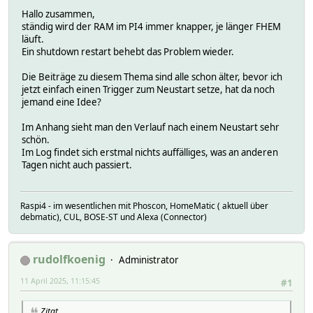
Hallo zusammen,
ständig wird der RAM im PI4 immer knapper, je länger FHEM
läuft.
Ein shutdown restart behebt das Problem wieder.
Die Beiträge zu diesem Thema sind alle schon älter, bevor ich
jetzt einfach einen Trigger zum Neustart setze, hat da noch
jemand eine Idee?
Im Anhang sieht man den Verlauf nach einem Neustart sehr
schön.
Im Log findet sich erstmal nichts auffälliges, was an anderen
Tagen nicht auch passiert.
Raspi4 - im wesentlichen mit Phoscon, HomeMatic ( aktuell über
debmatic), CUL, BOSE-ST und Alexa (Connector)
rudolfkoenig
Administrator
11 April 2025, 11:15:45
#1
Zitat