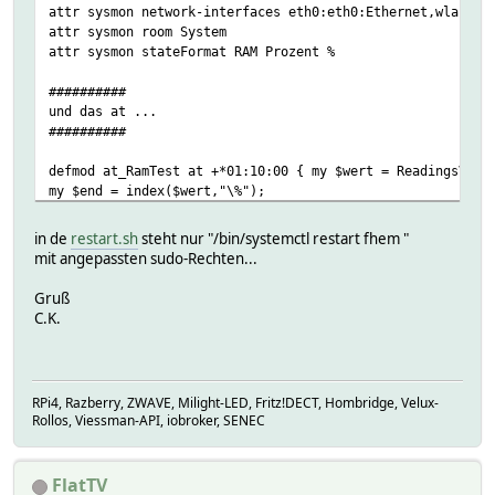
attr sysmon network-interfaces eth0:eth0:Ethernet,wlan0:w
attr sysmon room System
attr sysmon stateFormat RAM Prozent %
##########
und das at ...
##########
defmod at_RamTest at +*01:10:00 { my $wert = ReadingsVal(
my $end = index($wert,"\%");
my $proz = substr($wert,$end-6,2);
fhem("setreading sysmon Prozent $proz");
in de
restart.sh
steht nur "/bin/systemctl restart fhem "
$wert = int ReadingsNum("sysmon","Prozent",0);
mit angepassten sudo-Rechten...
if ($wert > 80) {
print "Alarm_RAM_Voll_1: RAM-Auslastung beträgt ".$wert."
Gruß
DebianMail("user\@gmx.de","FHEM-Alarm Hauptspeicher","Ach
C.K.
{system('sudo /opt/fhem/fhem_restart.sh&');}
}
}
RPi4, Razberry, ZWAVE, Milight-LED, Fritz!DECT, Hombridge, Velux-
Rollos, Viessman-API, iobroker, SENEC
#########
oder alternativ ein Restart jeden Sonntag nutzen
#########
FlatTV