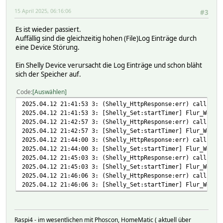
15 April 2025, 06:16:06
#3
defmod atRestart at *08:00:00 {\
if ($wday == 0) {\
Es ist wieder passiert.
print "Restart FHEM: Pflege RAM-Freigabe\n";;\
Auffällig sind die gleichzeitig hohen (File)Log Einträge durch
{fhem("save");;}\
eine Device Störung.
{system('sudo /opt/fhem/fhem_restart.sh&');;}\
}\
Ein Shelly Device verursacht die Log Einträge und schon bläht
}
sich der Speicher auf.
attr atRestart alias Restart_FHEM
Code
Auswählen
2025.04.12 21:41:53 3: (Shelly_HttpResponse:err) calling 
2025.04.12 21:41:53 3: [Shelly_Set:startTimer] Flur_Wechs
2025.04.12 21:42:57 3: (Shelly_HttpResponse:err) calling 
2025.04.12 21:42:57 3: [Shelly_Set:startTimer] Flur_Wechs
2025.04.12 21:44:00 3: (Shelly_HttpResponse:err) calling 
2025.04.12 21:44:00 3: [Shelly_Set:startTimer] Flur_Wechs
2025.04.12 21:45:03 3: (Shelly_HttpResponse:err) calling 
2025.04.12 21:45:03 3: [Shelly_Set:startTimer] Flur_Wechs
2025.04.12 21:46:06 3: (Shelly_HttpResponse:err) calling 
2025.04.12 21:46:06 3: [Shelly_Set:startTimer] Flur_Wechs
Raspi4 - im wesentlichen mit Phoscon, HomeMatic ( aktuell über