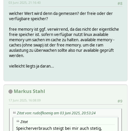
03 Juni 2025, 21:16:40
#8
welcher Wert wird denn da gemessen? der freie oder der
verfügbare speicher?
free memory ist ggf. verwirrend, da das nicht der eigentliche
freie speicher ist. sofern verfügbar nutzt linux available
memory um sachen im cache zu halten. available memory -
caches (ohne swap) ist der free memory. um die ram
auslastung zu überwachen sollte also nur available geprüft
werden.
vielleicht liegts ja daran...
Markus Stahl
17 Juni 2025, 16:08:09
#9
Zitat von: rudolfkoenig am 03 Juni 2025, 20:53:24
Zitat
Speicherverbrauch steigt bei mir auch stetig,