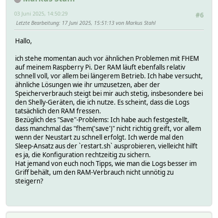
03 Juni 2025, 14:50:29
#6
Letzte Bearbeitung
: 17 Juni 2025, 15:51:13 von Markus Stahl
Hallo,
ich stehe momentan auch vor ähnlichen Problemen mit FHEM
auf meinem Raspberry Pi. Der RAM läuft ebenfalls relativ
schnell voll, vor allem bei längerem Betrieb. Ich habe versucht,
ähnliche Lösungen wie ihr umzusetzen, aber der
Speicherverbrauch steigt bei mir auch stetig, insbesondere bei
den Shelly-Geräten, die ich nutze. Es scheint, dass die Logs
tatsächlich den RAM fressen.
Bezüglich des "Save"-Problems: Ich habe auch festgestellt,
dass manchmal das "fhem('save')" nicht richtig greift, vor allem
wenn der Neustart zu schnell erfolgt. Ich werde mal den
Sleep-Ansatz aus der `restart.sh` ausprobieren, vielleicht hilft
es ja, die Konfiguration rechtzeitig zu sichern.
Hat jemand von euch noch Tipps, wie man die Logs besser im
Griff behält, um den RAM-Verbrauch nicht unnötig zu
steigern?