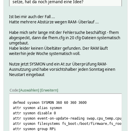
setze, hat da noch jemand eine Idee?
Ist bei mir auch der Fall ...
Hatte mehrere Abstürze wegen RAM- Überlauf ...
Habe mich sehr lange mit der Fehlersuche beschäftigt - fhem
abgespeckt, dann die fhem.cfg in 20 cfg-Dateien systematisch
umgebaut.
Habe leider keinen Übeltäter gefunden. Der RAM läuft
weiterhin jede Woche systematisch voll.
Nutze jetzt SYSMON und ein At zur Überprüfung RAM-
Ausnutzung und habe vorsichtshalber jeden Sonntag einen
Neustart eingebaut
Code
Auswählen
Erweitern
defmod sysmon SYSMON 360 60 360 3600
attr sysmon alias sysmon
attr sysmon disable 0
attr sysmon event-on-update-reading swap,cpu_temp,cpu_tem
attr sysmon filesystems fs_boot:/boot/firmware,fs_root:/:
attr sysmon group RPi