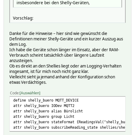
insbesondere bei den Shelly-Geräten,
Vorschlag:
Danke für die Hinweise – hier sind wie gewünscht die
Definitionen meiner Shelly-Geräte und ein kurzer Auszug aus
dem Log.
Ich habe die Geräte schon länger im Einsatz, aber der RAM-
Verbrauch scheint tatsächlich über längere Laufzeit
anzusteigen.
Ob es direkt an den Shellies liegt oder am Logging-Verhalten
insgesamt, ist für mich noch nicht ganz klar.
Vielleicht sieht ja jemand anhand der Konfiguration schon
etwas Verdächtiges.
Code
Auswählen
define shelly_buero MQTT_DEVICE
attr shelly_buero IODev MQTT2
attr shelly_buero alias Bürolicht
attr shelly_buero group Licht
attr shelly_buero stateFormat {ReadingsVal("shelly_buero
attr shelly_buero subscribeReading_state shellies/shelly1