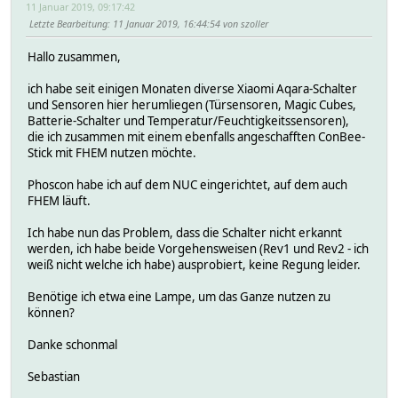
11 Januar 2019, 09:17:42
Letzte Bearbeitung
: 11 Januar 2019, 16:44:54 von szoller
Hallo zusammen,
ich habe seit einigen Monaten diverse Xiaomi Aqara-Schalter
und Sensoren hier herumliegen (Türsensoren, Magic Cubes,
Batterie-Schalter und Temperatur/Feuchtigkeitssensoren),
die ich zusammen mit einem ebenfalls angeschafften ConBee-
Stick mit FHEM nutzen möchte.
Phoscon habe ich auf dem NUC eingerichtet, auf dem auch
FHEM läuft.
Ich habe nun das Problem, dass die Schalter nicht erkannt
werden, ich habe beide Vorgehensweisen (Rev1 und Rev2 - ich
weiß nicht welche ich habe) ausprobiert, keine Regung leider.
Benötige ich etwa eine Lampe, um das Ganze nutzen zu
können?
Danke schonmal
Sebastian