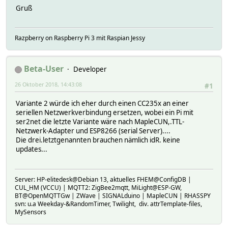
Gruß
Razpberry on Raspberry Pi 3 mit Raspian Jessy
Beta-User
Developer
26 Oktober 2018, 14:43:08
#1
Variante 2 würde ich eher durch einen CC235x an einer
seriellen Netzwerkverbindung ersetzen, wobei ein Pi mit
ser2net die letzte Variante wäre nach MapleCUN,.TTL-
Netzwerk-Adapter und ESP8266 (serial Server)....
Die drei.letztgenannten brauchen nämlich idR. keine
updates...
Server: HP-elitedesk@Debian 13, aktuelles FHEM@ConfigDB |
CUL_HM (VCCU) | MQTT2: ZigBee2mqtt, MiLight@ESP-GW,
BT@OpenMQTTGw | ZWave | SIGNALduino | MapleCUN | RHASSPY
svn: u.a Weekday-&RandomTimer, Twilight, div. attrTemplate-files,
MySensors