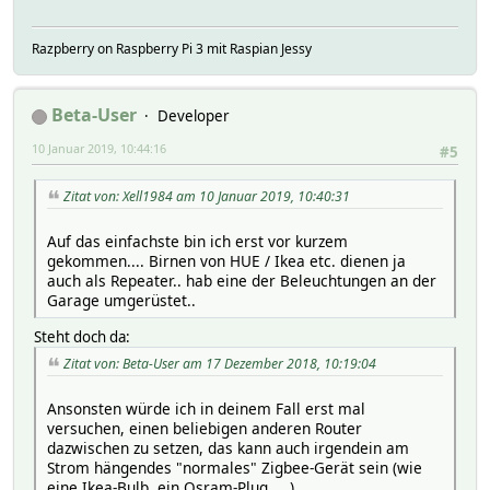
Razpberry on Raspberry Pi 3 mit Raspian Jessy
Beta-User
Developer
10 Januar 2019, 10:44:16
#5
Zitat von: Xell1984 am 10 Januar 2019, 10:40:31
Auf das einfachste bin ich erst vor kurzem
gekommen.... Birnen von HUE / Ikea etc. dienen ja
auch als Repeater.. hab eine der Beleuchtungen an der
Garage umgerüstet..
Steht doch da:
Zitat von: Beta-User am 17 Dezember 2018, 10:19:04
Ansonsten würde ich in deinem Fall erst mal
versuchen, einen beliebigen anderen Router
dazwischen zu setzen, das kann auch irgendein am
Strom hängendes "normales" Zigbee-Gerät sein (wie
eine Ikea-Bulb, ein Osram-Plug, ...).