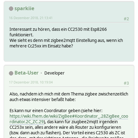
sparkiie
16 Dezember 2018, 21:13:41
#2
Interessant zu hören, dass ein CC2530 mit Esp8266
funktioniert.
Wie sieht es denn mit zigbee2mqtt Einstellung aus, wenn ich
mehrere Cc25xx im Einsatz habe?
Beta-User
Developer
17 Dezember 2018, 10:19:04
#3
Also, nachdem ich mich mit dem Thema zigbee zwischenzeitlich
auch etwas intensiver befaßt habe:
Es kann nur einen Coordinator geben (siehe hier:
https://wiki.fhem.de/wiki/ZigBee#Koordinator_.28ZigBee_coo
rdinator.2C_ZC.29
), das kann für ziugbee2mqtt irgendein
CC253x sein, alles andere wäre als Router zu konfigurieren
(bzw. dann auch zu flashen). Der Vorteil eines C2530 als ZC ist