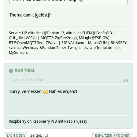
Thema damit [gelöst]?
Server: HP-elitedesk@Debian 13, aktuelles FHEM@ConfigDB |
CUL_HM (VCCU) | MQTT2: ZigBee2mqtt, MiLight@ESP-GW,
BT@OpenMQTTGw | ZWave | SIGNALduino | MapleCUN | RHASSPY
svn: u.a Weekday-&RandomTimer, Twilight, div. attrTemplate-files,
MySensors
Xell1984
10 Januar 2019, 11:20:12
#6
Sorry, vergessen
Hab es ergänzt.
Razpberry on Raspberry Pi 3 mit Raspian Jessy
Seiten
1
NACH OBEN
BENUTZER-AKTIONEN