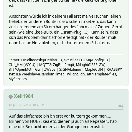
der, dass - mit der richtigen Antenne - die Reichweite größer
ist.
Ansonsten würde ich in deinem Fall erst mal versuchen, einen
beliebigen anderen Router dazwischen zu setzen, das kann
auch irgendein am Strom hängendes "normales" Zigbee-Gerät
sein (wie eine Ikea-Bulb, ein Osram-Plug, ...). Kann sein, dass
sich das Problem damit schon erledigt hat - der Router muß
dann halt an Netz bleiben, nicht hinter einem Schalter oä.
Server: HP-elitedesk@Debian 13, aktuelles FHEM@ConfigDB |
CUL_HM (VCCU) | MQTT2: ZigBee2mqtt, MiLight@ESP-GW,
BT@OpenMQTTGw | ZWave | SIGNALduino | MapleCUN | RHASSPY
svn: u.a Weekday-&RandomTimer, Twilight, div. attrTemplate-files,
MySensors
Xell1984
10 Januar 2019, 10:40:31
#4
Auf das einfachste bin ich erst vor kurzem gekommen....
Birnen von HUE / Ikea etc. dienen ja auch als Repeater.. hab
eine der Beleuchtungen an der Garage umgerüstet..