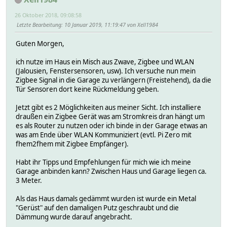
26 Oktober 2018, 09:08:58
Letzte Bearbeitung
: 10 Januar 2019, 11:19:47 von Xell1984
Guten Morgen,
ich nutze im Haus ein Misch aus Zwave, Zigbee und WLAN
(Jalousien, Fenstersensoren, usw). Ich versuche nun mein
Zigbee Signal in die Garage zu verlängern (Freistehend), da die
Tür Sensoren dort keine Rückmeldung geben.
Jetzt gibt es 2 Möglichkeiten aus meiner Sicht. Ich installiere
draußen ein Zigbee Gerät was am Stromkreis dran hängt um
es als Router zu nutzen oder ich binde in der Garage etwas an
was am Ende über WLAN Kommuniziert (evtl. Pi Zero mit
fhem2fhem mit Zigbee Empfänger).
Habt ihr Tipps und Empfehlungen für mich wie ich meine
Garage anbinden kann? Zwischen Haus und Garage liegen ca.
3 Meter.
Als das Haus damals gedämmt wurden ist wurde ein Metal
"Gerüst" auf den damaligen Putz geschraubt und die
Dämmung wurde darauf angebracht.