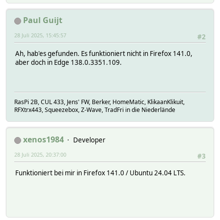
Paul Guijt
28 Juli 2025, 15:45:57
#2
Ah, hab'es gefunden. Es funktioniert nicht in Firefox 141.0,
aber doch in Edge 138.0.3351.109.
RasPi 2B, CUL 433, Jens' FW, Berker, HomeMatic, KlikaanKlikuit,
RFXtrx443, Squeezebox, Z-Wave, TradFri in die Niederlände
xenos1984
Developer
28 Juli 2025, 20:37:00
#3
Funktioniert bei mir in Firefox 141.0 / Ubuntu 24.04 LTS.