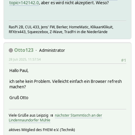
topic=142142.0
, aber es wird nicht akzeptiert. Wieso?
RasPi 2B, CUL 433, Jens' FW, Berker, HomeMatic, KlikaanKlikuit,
RFXtrx443, Squeezebox, Z-Wave, TradFri in die Niederlände
Otto123
Administrator
28 Juli 2025, 11:57:54
#1
Hallo Paul,
ich sehe kein Problem. Vielleicht einfach ein Browser refresh
machen?
Gruß Otto
Viele Grüße aus Leipzig ⇉
nächster Stammtisch an der
Lindennaundorfer Mühle
aktives Mitglied des FHEM e.V. (Technik)