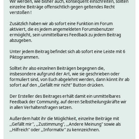
Wir werden, wie bisher auch, konsequent einschreiten, sollten
einzelne Beiträge offensichtlich gegen geltendes Recht
verstoßen !
Zusätzlich haben wir ab sofort eine Funktion im Forum
aktiviert, die es jedem angemeldeten Forumsbenutzer
ermöglicht, sein unmittelbares Feedback zu jedem Beitrag
abzugeben.
Unter jedem Beitrag befindet sich ab sofort eine Leiste mit 6
Piktogrammen.
Solltet ihr also einzelnen Beiträgen begegnen die,
insbesondere aufgrund der Art, wie sie geschrieben oder
formuliert sind, von Euch abgelehnt werden, dann könnt ihr ab
sofort auf den ,,Gefällt mir nicht" Button drücken.
Der Ersteller des Beitrages erhält damit ein unmittelbares
Feedback der Community, auf deren Selbstheilungskräfte wir
in allen Verhaltensfragen setzen.
Außerdem habt ihr die Möglichkeit, einzelne Beiträge mit
,,Gefällt mir", ,,Zustimmung", ,,Andere Meinung" sowie als
,,Hilfreich" oder ,,Informativ" zu kennzeichnen.