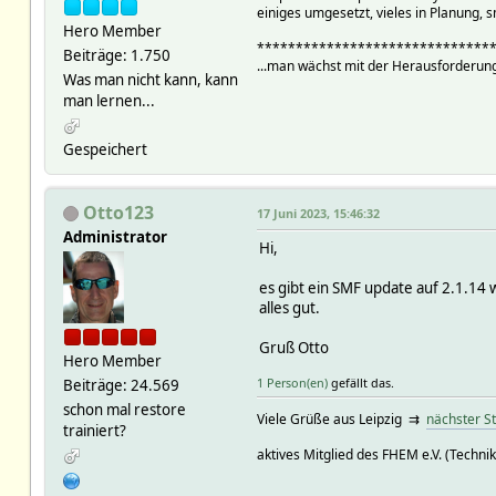
einiges umgesetzt, vieles in Planung, s
Hero Member
******************************
Beiträge: 1.750
...man wächst mit der Herausforderung
Was man nicht kann, kann
man lernen...
Gespeichert
Otto123
17 Juni 2023, 15:46:32
Administrator
Hi,
es gibt ein SMF update auf 2.1.14 
alles gut.
Gruß Otto
Hero Member
1 Person(en)
gefällt das.
Beiträge: 24.569
schon mal restore
Viele Grüße aus Leipzig ⇉
nächster S
trainiert?
aktives Mitglied des FHEM e.V. (Technik