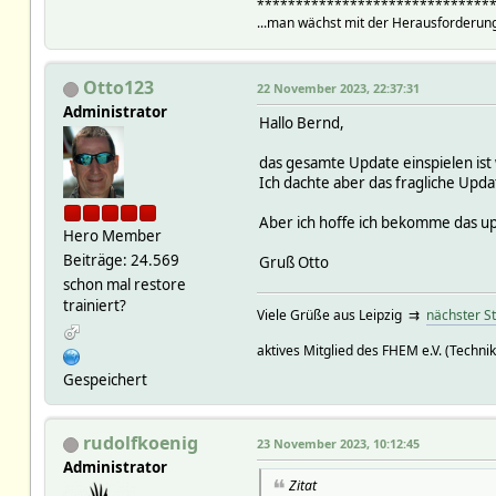
******************************
...man wächst mit der Herausforderung
Otto123
22 November 2023, 22:37:31
Administrator
Hallo Bernd,
das gesamte Update einspielen is
Ich dachte aber das fragliche Updat
Aber ich hoffe ich bekomme das up
Hero Member
Beiträge: 24.569
Gruß Otto
schon mal restore
trainiert?
Viele Grüße aus Leipzig ⇉
nächster S
aktives Mitglied des FHEM e.V. (Technik
Gespeichert
rudolfkoenig
23 November 2023, 10:12:45
Administrator
Zitat