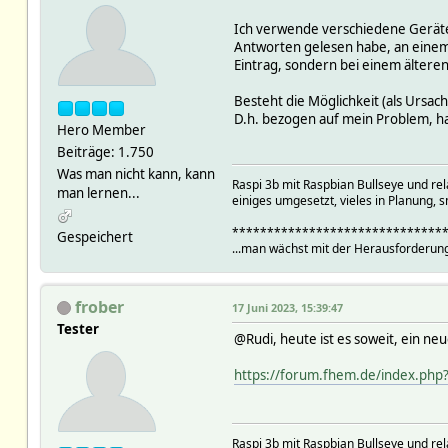
Ich verwende verschiedene Geräte 
Antworten gelesen habe, an einem 
Eintrag, sondern bei einem älteren
Besteht die Möglichkeit (als Ursach
D.h. bezogen auf mein Problem, ha
Hero Member
Beiträge: 1.750
Was man nicht kann, kann
Raspi 3b mit Raspbian Bullseye und r
man lernen...
einiges umgesetzt, vieles in Planung, s
******************************
Gespeichert
...man wächst mit der Herausforderung
frober
17 Juni 2023, 15:39:47
Tester
@Rudi, heute ist es soweit, ein ne
https://forum.fhem.de/index.ph
Raspi 3b mit Raspbian Bullseye und r