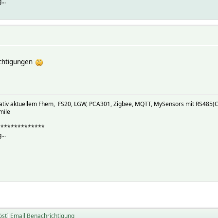
...
ichtigungen
elativ aktuellem Fhem, FS20, LGW, PCA301, Zigbee, MQTT, MySensors mit RS485(C
mile
**************
...
öst] Email Benachrichtigung