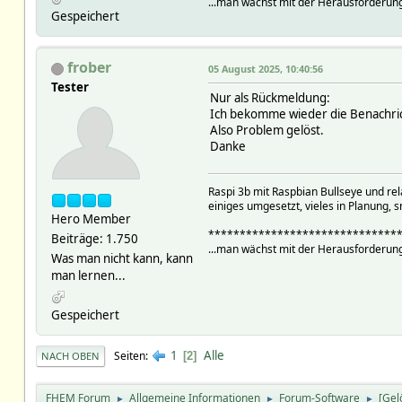
...man wächst mit der Herausforderung
Gespeichert
frober
05 August 2025, 10:40:56
Tester
Nur als Rückmeldung:
Ich bekomme wieder die Benachr
Also Problem gelöst.
Danke
Raspi 3b mit Raspbian Bullseye und r
einiges umgesetzt, vieles in Planung, s
Hero Member
******************************
Beiträge: 1.750
...man wächst mit der Herausforderung
Was man nicht kann, kann
man lernen...
Gespeichert
1
Alle
Seiten
2
NACH OBEN
FHEM Forum
Allgemeine Informationen
Forum-Software
[Gel
►
►
►