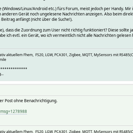
(Windows/Linux/Android etc.) fürs Forum, meist jedoch per Handy. Mir is
anderen Gerät noch ungelesene Nachrichten anzeigen. Also beim direkte
 Beitrag anfängt (nicht über die Suche!).
e), dass die Zuordnung zum User nicht richtig funktioniert? Diese sollte 
be ich evtl. ein Gerät, wo ich vermeintlich nicht alle Nachrichten gel
elativ aktuellem Fhem, FS20, LGW, PCA301, Zigbee, MQTT, MySensors mit RS485(C
mile
**************
...
uer Post ohne Benachrichtigung.
p?msg=1278988
elativ aktuellem Fhem, FS20, LGW, PCA301, Zigbee, MQTT, MySensors mit RS485(C