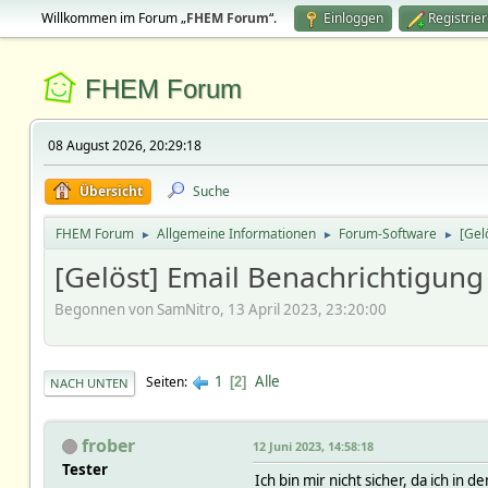
Willkommen im Forum „
FHEM Forum
“.
Einloggen
Registrie
FHEM Forum
08 August 2026, 20:29:18
Übersicht
Suche
FHEM Forum
Allgemeine Informationen
Forum-Software
[Gel
►
►
►
[Gelöst] Email Benachrichtigung
Begonnen von SamNitro, 13 April 2023, 23:20:00
1
Alle
Seiten
2
NACH UNTEN
frober
12 Juni 2023, 14:58:18
Tester
Ich bin mir nicht sicher, da ich i