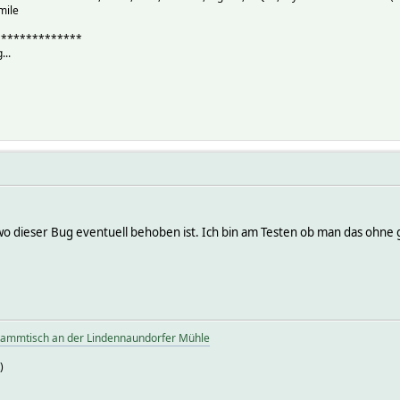
mile
**************
...
wo dieser Bug eventuell behoben ist. Ich bin am Testen ob man das ohne 
tammtisch an der Lindennaundorfer Mühle
)