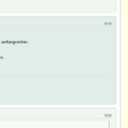
#19
e umfangreicher.
en.
#20