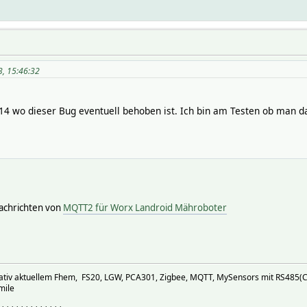
3, 15:46:32
.14 wo dieser Bug eventuell behoben ist. Ich bin am Testen ob man d
achrichten von
MQTT2 für Worx Landroid Mähroboter
elativ aktuellem Fhem, FS20, LGW, PCA301, Zigbee, MQTT, MySensors mit RS485(C
mile