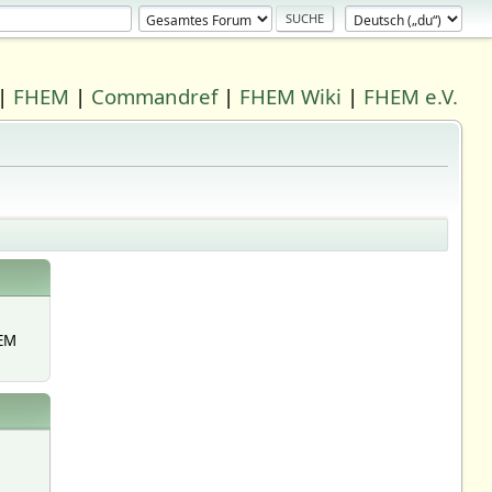
|
FHEM
|
Commandref
|
FHEM Wiki
|
FHEM e.V.
EM