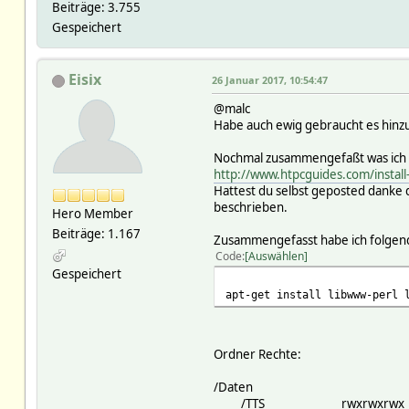
Beiträge: 3.755
Gespeichert
Eisix
26 Januar 2017, 10:54:47
@malc
Habe auch ewig gebraucht es hinzu
Nochmal zusammengefaßt was ich
http://www.htpcguides.com/install
Hattest du selbst geposted danke d
beschrieben.
Hero Member
Beiträge: 1.167
Zusammengefasst habe ich folgende
Code
Auswählen
Gespeichert
apt-get install libwww-perl 
Ordner Rechte:
/Daten
/TTS rwxrwxrwx mini