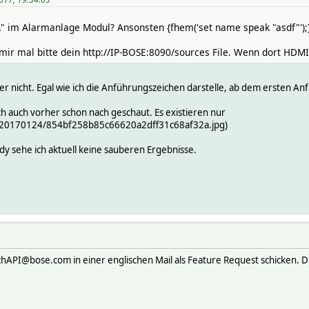
 \" im Alarmanlage Modul? Ansonsten {fhem('set name speak "asdf"');
ir mal bitte dein http://IP-BOSE:8090/sources File. Wenn dort HDMI e
er nicht. Egal wie ich die Anführungszeichen darstelle, ab dem ersten A
h auch vorher schon nach geschaut. Es existieren nur
om/20170124/854bf258b85c66620a2dff31c68af32a.jpg)
 sehe ich aktuell keine sauberen Ergebnisse.
API@bose.com in einer englischen Mail als Feature Request schicken. Di