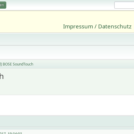
ren
Impressum / Datenschutz
l] BOSE SoundTouch
h
017, 19:34:03