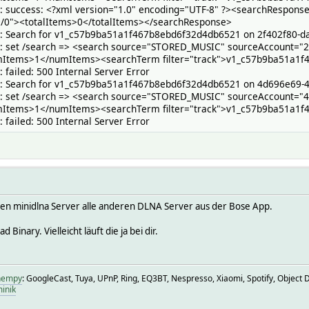
T: success: <?xml version="1.0" encoding="UTF-8" ?><searchRespo
/0"><totalItems>0</totalItems></searchResponse>
T: Search for v1_c57b9ba51a1f467b8ebd6f32d4db6521 on 2f402f80-
T: set /search => <search source="STORED_MUSIC" sourceAccount="
mItems>1</numItems><searchTerm filter="track">v1_c57b9ba51a1
 failed: 500 Internal Server Error
T: Search for v1_c57b9ba51a1f467b8ebd6f32d4db6521 on 4d696e69-
T: set /search => <search source="STORED_MUSIC" sourceAccount=
mItems>1</numItems><searchTerm filter="track">v1_c57b9ba51a1
 failed: 500 Internal Server Error
 den minidlna Server alle anderen DLNA Server aus der Bose App.
Binary. Vielleicht läuft die ja bei dir.
fhempy
: GoogleCast, Tuya, UPnP, Ring, EQ3BT, Nespresso, Xiaomi, Spotify, Object De
inik