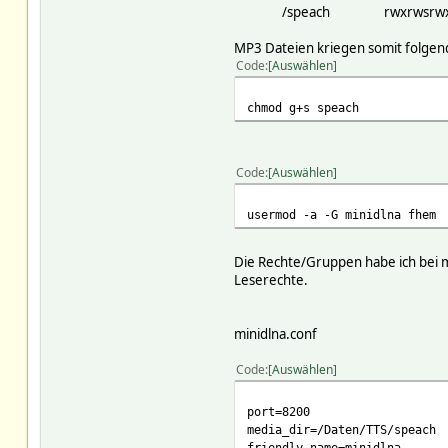
/speach rwxrwsrwx mi
MP3 Dateien kriegen somit folgen
Code
Auswählen
chmod g+s speach
Code
Auswählen
usermod -a -G minidlna fhem
Die Rechte/Gruppen habe ich bei m
Leserechte.
minidlna.conf
Code
Auswählen
port=8200
media_dir=/Daten/TTS/speach
friendly_name=minidlna