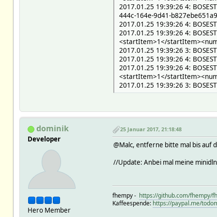
2017.01.25 19:39:26 4: BOSES
444c-164e-9d41-b827ebe651a9
2017.01.25 19:39:26 4: BOSES
2017.01.25 19:39:26 4: BOSES
<startItem>1</startItem><nu
2017.01.25 19:39:26 3: BOSEST:
2017.01.25 19:39:26 4: BOSES
2017.01.25 19:39:26 4: BOSES
<startItem>1</startItem><nu
2017.01.25 19:39:26 3: BOSEST:
dominik
25 Januar 2017, 21:18:48
Developer
@Malc, entferne bitte mal bis auf
//Update: Anbei mal meine minidlnad 
fhempy -
https://github.com/fhempy/
Kaffeespende:
https://paypal.me/todom
Hero Member