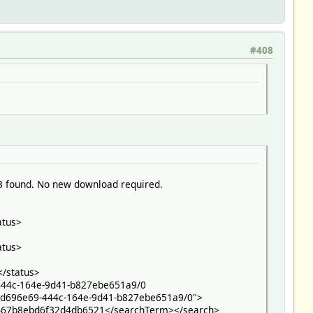
#408
3 found. No new download required.
atus>
atus>
</status>
444c-164e-9d41-b827ebe651a9/0
"4d696e69-444c-164e-9d41-b827ebe651a9/0">
f467b8ebd6f32d4db6521</searchTerm></search>