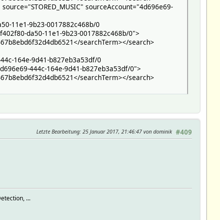
nse source="STORED_MUSIC" sourceAccount="4d696e69-
da50-11e1-9b23-0017882c468b/0
2f402f80-da50-11e1-9b23-0017882c468b/0">
f467b8ebd6f32d4db6521</searchTerm></search>
444c-164e-9d41-b827eb3a53df/0
"4d696e69-444c-164e-9d41-b827eb3a53df/0">
f467b8ebd6f32d4db6521</searchTerm></search>
Letzte Bearbeitung
: 25 Januar 2017, 21:46:47 von dominik
#409
tection, ...