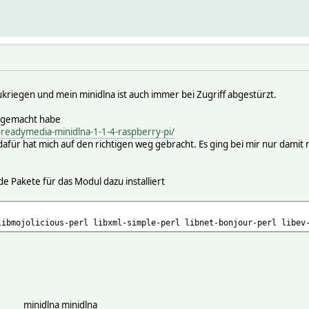
kriegen und mein minidlna ist auch immer bei Zugriff abgestürzt.
 gemacht habe
-readymedia-minidlna-1-1-4-raspberry-pi/
afür hat mich auf den richtigen weg gebracht. Es ging bei mir nur damit 
 Pakete für das Modul dazu installiert
libmojolicious-perl libxml-simple-perl libnet-bonjour-perl libev
dlna minidlna