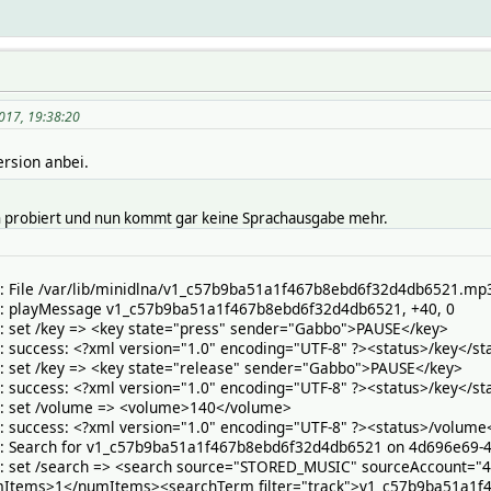
017, 19:38:20
ersion anbei.
on probiert und nun kommt gar keine Sprachausgabe mehr.
T: File /var/lib/minidlna/v1_c57b9ba51a1f467b8ebd6f32d4db6521.mp
T: playMessage v1_c57b9ba51a1f467b8ebd6f32d4db6521, +40, 0
: set /key => <key state="press" sender="Gabbo">PAUSE</key>
: success: <?xml version="1.0" encoding="UTF-8" ?><status>/key</st
: set /key => <key state="release" sender="Gabbo">PAUSE</key>
: success: <?xml version="1.0" encoding="UTF-8" ?><status>/key</st
T: set /volume => <volume>140</volume>
: success: <?xml version="1.0" encoding="UTF-8" ?><status>/volume
T: Search for v1_c57b9ba51a1f467b8ebd6f32d4db6521 on 4d696e69-
T: set /search => <search source="STORED_MUSIC" sourceAccount=
mItems>1</numItems><searchTerm filter="track">v1_c57b9ba51a1