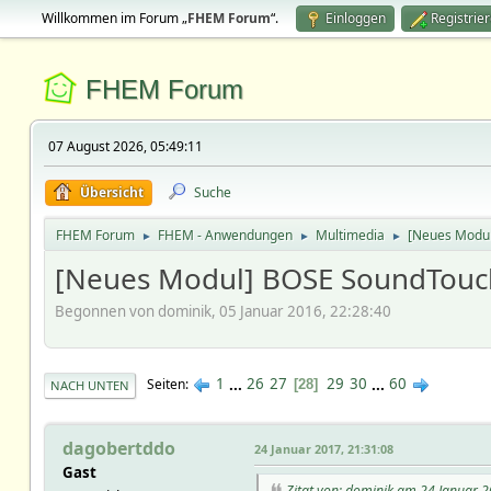
Willkommen im Forum „
FHEM Forum
“.
Einloggen
Registrie
FHEM Forum
07 August 2026, 05:49:11
Übersicht
Suche
FHEM Forum
FHEM - Anwendungen
Multimedia
[Neues Modu
►
►
►
[Neues Modul] BOSE SoundTouc
Begonnen von dominik, 05 Januar 2016, 22:28:40
1
...
26
27
29
30
...
60
Seiten
28
NACH UNTEN
dagobertddo
24 Januar 2017, 21:31:08
Gast
Zitat von: dominik am 24 Januar 2