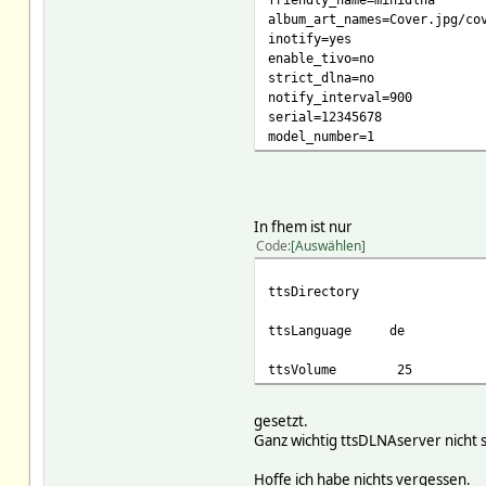
album_art_names=Cover.jpg/co
inotify=yes
enable_tivo=no
strict_dlna=no
notify_interval=900
serial=12345678
model_number=1
In fhem ist nur
Code
Auswählen
ttsDirectory /Dat
ttsLanguage de
ttsVolume 25
gesetzt.
Ganz wichtig ttsDLNAserver nicht se
Hoffe ich habe nichts vergessen.