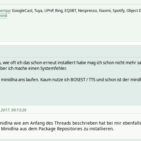
fhempy
: GoogleCast, Tuya, UPnP, Ring, EQ3BT, Nespresso, Xiaomi, Spotify, Object De
inik
, wie oft ich das schon erneut installiert habe mag ich schon nicht mehr s
aber ich mache einen Systemfehler.
 minidlna ans laufen. Kaum nutze ich BOSEST / TTS und schon ist der min
 2017, 00:13:26
inidlna wie am Anfang des Threads beschrieben hat bei mir ebenfalls
 Minidlna aus dem Package Repositories zu installieren.