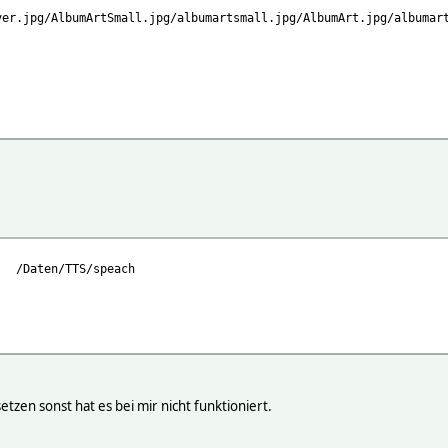
ver.jpg/AlbumArtSmall.jpg/albumartsmall.jpg/AlbumArt.jpg/albumar
en/TTS/speach
tzen sonst hat es bei mir nicht funktioniert.