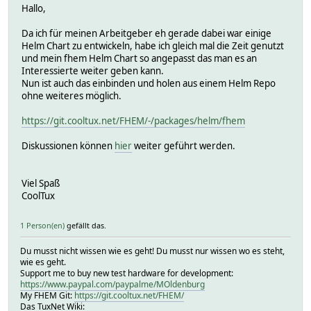
Hallo,
Da ich für meinen Arbeitgeber eh gerade dabei war einige
Helm Chart zu entwickeln, habe ich gleich mal die Zeit genutzt
und mein fhem Helm Chart so angepasst das man es an
Interessierte weiter geben kann.
Nun ist auch das einbinden und holen aus einem Helm Repo
ohne weiteres möglich.
https://git.cooltux.net/FHEM/-/packages/helm/fhem
Diskussionen können
hier
weiter geführt werden.
Viel Spaß
CoolTux
1 Person(en)
gefällt das.
Du musst nicht wissen wie es geht! Du musst nur wissen wo es steht,
wie es geht.
Support me to buy new test hardware for development:
https://www.paypal.com/paypalme/MOldenburg
My FHEM Git:
https://git.cooltux.net/FHEM/
Das TuxNet Wiki: