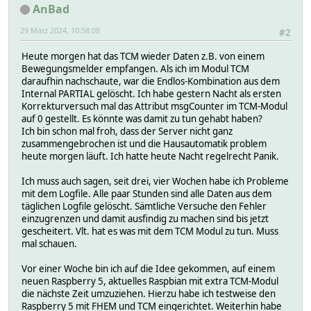
AnBad
29 März 2024, 10:58:08
#2
Heute morgen hat das TCM wieder Daten z.B. von einem
Bewegungsmelder empfangen. Als ich im Modul TCM
daraufhin nachschaute, war die Endlos-Kombination aus dem
Internal PARTIAL gelöscht. Ich habe gestern Nacht als ersten
Korrekturversuch mal das Attribut msgCounter im TCM-Modul
auf 0 gestellt. Es könnte was damit zu tun gehabt haben?
Ich bin schon mal froh, dass der Server nicht ganz
zusammengebrochen ist und die Hausautomatik problem
heute morgen läuft. Ich hatte heute Nacht regelrecht Panik.
Ich muss auch sagen, seit drei, vier Wochen habe ich Probleme
mit dem Logfile. Alle paar Stunden sind alle Daten aus dem
täglichen Logfile gelöscht. Sämtliche Versuche den Fehler
einzugrenzen und damit ausfindig zu machen sind bis jetzt
gescheitert. Vlt. hat es was mit dem TCM Modul zu tun. Muss
mal schauen.
Vor einer Woche bin ich auf die Idee gekommen, auf einem
neuen Raspberry 5, aktuelles Raspbian mit extra TCM-Modul
die nächste Zeit umzuziehen. Hierzu habe ich testweise den
Raspberry 5 mit FHEM und TCM eingerichtet. Weiterhin habe