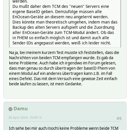
werden.
Du mußt daher dem TCM des "neuen" Servers eine
eigene BaseID geben. Demzufolge müssen alle
EnOcean-Geräte an diesem neu angelernt werden.
Dies könnte man theoretisch umgehen, indem man das
Backup des alten Servers aufspielt und die Zuordnung
aller EnOcean-Geräte zum TCM-Modul ändert. Ob das
in FHEM so einfach möglich ist und damit auch alle
Sender-IDs angepasst werden, weiß ich leider nicht.
Na ja, bei meinem kurzem Test musste ich feststellen, dass die
Nachrichten von beiden TCM empfangen wurde. Es gab da
keine Probleme. Auch habe ich irgendwo im Forum gelesen,
dass man genau so durch übertragen der baseID Fhem von
einem Modul auf ein anderes übertragen kann z.B. im Fall
eines Defekt. Das mit dem Versuch eine gewisse Zeit einfach
beide laufen zu lassen, ist mein Gedanke.
Damu
28 April 2024, 10:09:13
#8
Ich sehe bei mir auch (noch) keine Probleme wenn beide TCM