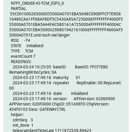
NTFY_ORDER 45-TCM_ESP3_0
PARTIAL
55C001000265000055000A0701EBA5648C0908FFCF7E9D8
10480CAA1FF68AF8DF5C5430A85A7250006FFFFFFFF4000F5
55000A0701EBA5644FAC0801A1A7250004FFFFFFFF40004C
55000A0701EBA500002908019421610006FFFFFFFF4600AF5
5000A0701E und noch viel länger
RSSI -74
STATE initialized
TYPE TCM
eventCount 7
READINGS:
2024-03-24 10:25:05 baseID BaseID: FFCF7E80
RemainingWriteCycles: 0A
2024-03-23 17:49:16 maturity 01
2024-03-23 17:49:16 repeater RepEnable: 00 RepLevel:
00
2024-03-23 17:49:16 state initialized
2024-03-23 17:49:16 version APIVersion: 02060900
APPVersion: 020F0000 ChipID: 051A9EFD ChipVersion:
454F0103 Desc: GATEWAYCTRL
helper:
cdmSeq 3
init_done 1
telegramSentTimeLast 1711672539.89423