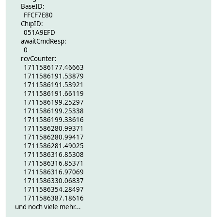
BaseID:
FFCF7E80
ChipID:
051A9EFD
awaitCmdResp:
0
rcvCounter:
1711586177.46663
1711586191.53879
1711586191.53921
1711586191.66119
1711586199.25297
1711586199.25338
1711586199.33616
1711586280.99371
1711586280.99417
1711586281.49025
1711586316.85308
1711586316.85371
1711586316.97069
1711586330.06837
1711586354.28497
1711586387.18616
und noch viele mehr...