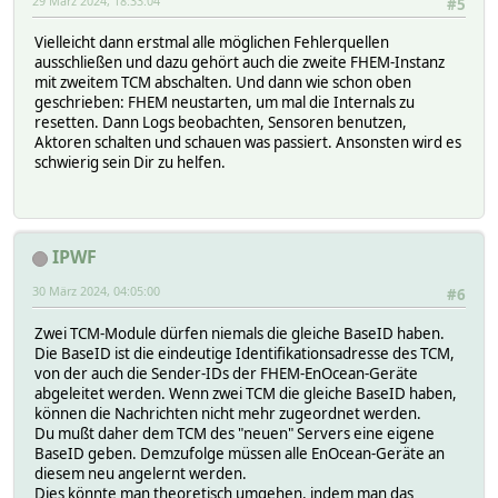
29 März 2024, 18:33:04
#5
Vielleicht dann erstmal alle möglichen Fehlerquellen
ausschließen und dazu gehört auch die zweite FHEM-Instanz
mit zweitem TCM abschalten. Und dann wie schon oben
geschrieben: FHEM neustarten, um mal die Internals zu
resetten. Dann Logs beobachten, Sensoren benutzen,
Aktoren schalten und schauen was passiert. Ansonsten wird es
schwierig sein Dir zu helfen.
IPWF
30 März 2024, 04:05:00
#6
Zwei TCM-Module dürfen niemals die gleiche BaseID haben.
Die BaseID ist die eindeutige Identifikationsadresse des TCM,
von der auch die Sender-IDs der FHEM-EnOcean-Geräte
abgeleitet werden. Wenn zwei TCM die gleiche BaseID haben,
können die Nachrichten nicht mehr zugeordnet werden.
Du mußt daher dem TCM des "neuen" Servers eine eigene
BaseID geben. Demzufolge müssen alle EnOcean-Geräte an
diesem neu angelernt werden.
Dies könnte man theoretisch umgehen, indem man das