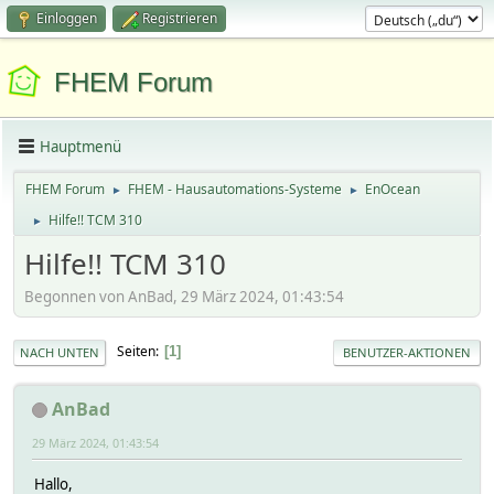
Einloggen
Registrieren
FHEM Forum
Hauptmenü
FHEM Forum
FHEM - Hausautomations-Systeme
EnOcean
►
►
Hilfe!! TCM 310
►
Hilfe!! TCM 310
Begonnen von AnBad, 29 März 2024, 01:43:54
Seiten
1
NACH UNTEN
BENUTZER-AKTIONEN
AnBad
29 März 2024, 01:43:54
Hallo,