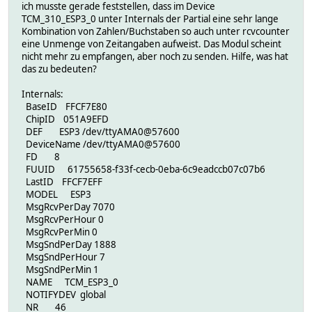
ich musste gerade feststellen, dass im Device
TCM_310_ESP3_0 unter Internals der Partial eine sehr lange
Kombination von Zahlen/Buchstaben so auch unter rcvcounter
eine Unmenge von Zeitangaben aufweist. Das Modul scheint
nicht mehr zu empfangen, aber noch zu senden. Hilfe, was hat
das zu bedeuten?
Internals:
BaseID FFCF7E80
ChipID 051A9EFD
DEF ESP3 /dev/ttyAMA0@57600
DeviceName /dev/ttyAMA0@57600
FD 8
FUUID 61755658-f33f-cecb-0eba-6c9eadccb07c07b6
LastID FFCF7EFF
MODEL ESP3
MsgRcvPerDay 7070
MsgRcvPerHour 0
MsgRcvPerMin 0
MsgSndPerDay 1888
MsgSndPerHour 7
MsgSndPerMin 1
NAME TCM_ESP3_0
NOTIFYDEV global
NR 46