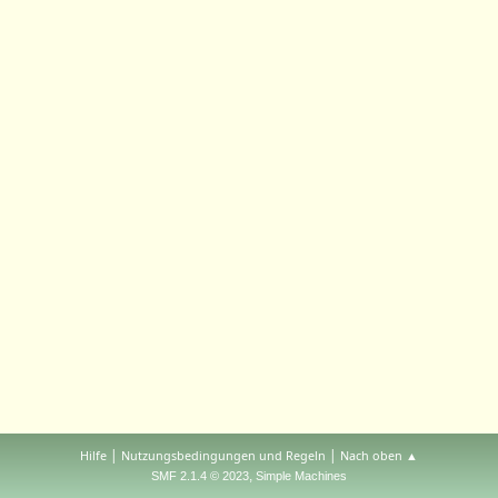
|
|
Hilfe
Nutzungsbedingungen und Regeln
Nach oben ▲
,
SMF 2.1.4 © 2023
Simple Machines