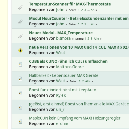
Temperatur-Scanner für MAX-Thermostate
Begonnen von
John
1
2
3
...
58
Seiten
Modul HourCounter - Betriebsstundenzähler mit ei
Begonnen von
John
1
2
3
...
43
Seiten
Neues Modul - MAX_Temperature
Begonnen von
bismosa
1
2
3
Alle
Seiten
neue Versionen von 10_MAX und 14_CUL_MAX ab 02.
Begonnen von
Wzut
CUBE als CUNO (ähnlich CUL) umflaschen
Begonnen von
Matthias Gehre
Haltbarkeit / Lebensdauer MAX Geräte
Begonnen von
Wzut
1
2
Alle
Seiten
Boost funktioniert nicht mit keepAuto
Begonnen von
KyleK
(gelöst, erst einmal) Boost von fhem an alle MAX Gerät 
Begonnen von
ulli_r
MapleCUN kein Empfang vom MAX! Heizungsregler
Begonnen von
erdnar