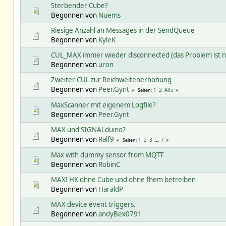
Sterbender Cube?
Begonnen von
Nuems
Riesige Anzahl an Messages in der SendQueue
Begonnen von
KyleK
CUL_MAX immer wieder disconnected (das Problem ist ni
Begonnen von
uron
Zweiter CUL zur Reichweitenerhöhung
Begonnen von
Peer.Gynt
1
2
Alle
Seiten
MaxScanner mit eigenem Logfile?
Begonnen von
Peer.Gynt
MAX und SIGNALduino?
Begonnen von
Ralf9
1
2
3
...
7
Seiten
Max with dummy sensor from MQTT
Begonnen von
RobinC
MAX! HK ohne Cube und ohne fhem betreiben
Begonnen von
HaraldP
MAX device event triggers.
Begonnen von
andyBex0791