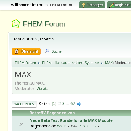
Willkommen im Forum „
FHEM Forum
“.
Einloggen
Registrie
FHEM Forum
07 August 2026, 05:48:19
Übersicht
Suche
FHEM Forum
FHEM - Hausautomations-Systeme
MAX
(Moderato
►
►
MAX
Themen zu MAX.
Moderator:
Wzut
.
2
3
...
67
Seiten
1
NACH UNTEN
Betreff
/
Begonnen von
Neue Beta Test Runde für alle MAX Module
Begonnen von
Wzut
1
2
3
...
14
Seiten