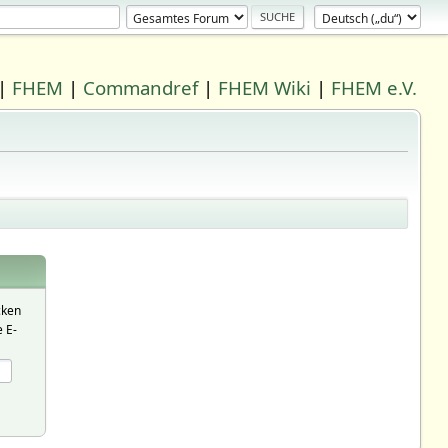
|
FHEM
|
Commandref
|
FHEM Wiki
|
FHEM e.V.
cken
 E-