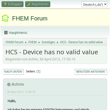
Einloggen
Registrieren
FHEM Forum
Hauptmenü
FHEM Forum
FHEM
Sonstiges
HCS - Device has no valid value
►
►
►
HCS - Device has no valid value
Begonnen von Achim, 30 April 2013, 17:56:10
Seiten
1
NACH UNTEN
BENUTZER-AKTIONEN
Achim
30 April 2013, 17:56:10
Hallo,
ich habe heute meinen S300TH bekommen und gleich