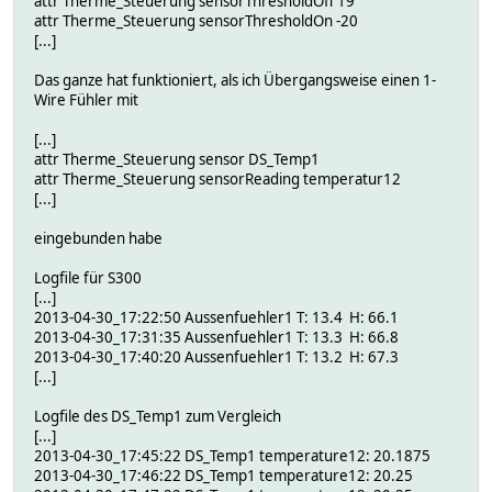
attr Therme_Steuerung sensorThresholdOff 19
attr Therme_Steuerung sensorThresholdOn -20
[...]
Das ganze hat funktioniert, als ich Übergangsweise einen 1-
Wire Fühler mit
[...]
attr Therme_Steuerung sensor DS_Temp1
attr Therme_Steuerung sensorReading temperatur12
[...]
eingebunden habe
Logfile für S300
[...]
2013-04-30_17:22:50 Aussenfuehler1 T: 13.4 H: 66.1
2013-04-30_17:31:35 Aussenfuehler1 T: 13.3 H: 66.8
2013-04-30_17:40:20 Aussenfuehler1 T: 13.2 H: 67.3
[...]
Logfile des DS_Temp1 zum Vergleich
[...]
2013-04-30_17:45:22 DS_Temp1 temperature12: 20.1875
2013-04-30_17:46:22 DS_Temp1 temperature12: 20.25