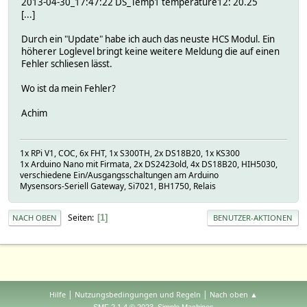
2013-04-30_17:47:22 DS_Temp1 temperature12: 20.25
[...]
Durch ein "Update" habe ich auch das neuste HCS Modul. Ein
höherer Loglevel bringt keine weitere Meldung die auf einen
Fehler schliesen lässt.
Wo ist da mein Fehler?
Achim
1x RPi V1, COC, 6x FHT, 1x S300TH, 2x DS18B20, 1x KS300
1x Arduino Nano mit Firmata, 2x DS2423old, 4x DS18B20, HIH5030,
verschiedene Ein/Ausgangsschaltungen am Arduino
Mysensors-Seriell Gateway, Si7021, BH1750, Relais
Seiten
1
NACH OBEN
BENUTZER-AKTIONEN
|
|
Hilfe
Nutzungsbedingungen und Regeln
Nach oben ▲