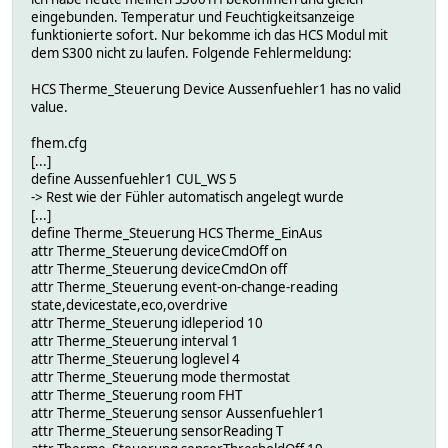
eingebunden. Temperatur und Feuchtigkeitsanzeige
funktionierte sofort. Nur bekomme ich das HCS Modul mit
dem S300 nicht zu laufen. Folgende Fehlermeldung:
HCS Therme_Steuerung Device Aussenfuehler1 has no valid
value.
fhem.cfg
[...]
define Aussenfuehler1 CUL_WS 5
-> Rest wie der Fühler automatisch angelegt wurde
[...]
define Therme_Steuerung HCS Therme_EinAus
attr Therme_Steuerung deviceCmdOff on
attr Therme_Steuerung deviceCmdOn off
attr Therme_Steuerung event-on-change-reading
state,devicestate,eco,overdrive
attr Therme_Steuerung idleperiod 10
attr Therme_Steuerung interval 1
attr Therme_Steuerung loglevel 4
attr Therme_Steuerung mode thermostat
attr Therme_Steuerung room FHT
attr Therme_Steuerung sensor Aussenfuehler1
attr Therme_Steuerung sensorReading T