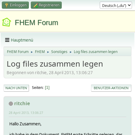
Einloggen
Registrieren
FHEM Forum
Hauptmenü
FHEM Forum
FHEM
Sonstiges
Log files zusammen legen
►
►
►
Log files zusammen legen
Begonnen von ritchie, 28 April 2013, 13:06:27
Seiten
1
NACH UNTEN
BENUTZER-AKTIONEN
ritchie
28 April 2013, 13:06:27
Hallo Zusammen,
ich habe in dem Dokument, FHEM erste Schritte gelesen, das