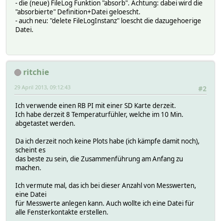
- die (neue) FileLog Funktion "absorb". Achtung: dabei wird die
"absorbierte" Definition+Datei geloescht.
- auch neu: "delete FileLogInstanz" loescht die dazugehoerige
Datei.
ritchie
29 April 2013, 09:12:43
#2
Ich verwende einen RB PI mit einer SD Karte derzeit.
Ich habe derzeit 8 Temperaturfühler, welche im 10 Min.
abgetastet werden.
Da ich derzeit noch keine Plots habe (ich kämpfe damit noch),
scheint es
das beste zu sein, die Zusammenführung am Anfang zu
machen.
Ich vermute mal, das ich bei dieser Anzahl von Messwerten,
eine Datei
für Messwerte anlegen kann. Auch wollte ich eine Datei für
alle Fensterkontakte erstellen.