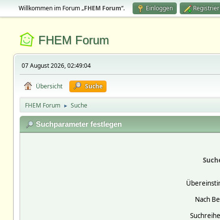
Willkommen im Forum „
FHEM Forum
“.
Einloggen
Registrie
FHEM Forum
07 August 2026, 02:49:04
Übersicht
Suche
FHEM Forum
Suche
►
Suchparameter festlegen
Such
Übereinst
Nach Be
Suchreihe