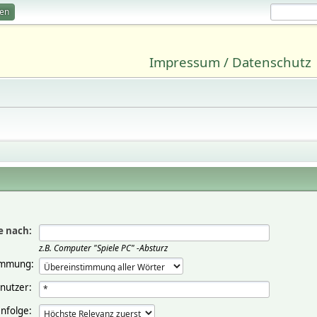
ren
Impressum / Datenschutz
e nach:
z.B.
Computer "Spiele PC" -Absturz
immung:
nutzer:
nfolge: