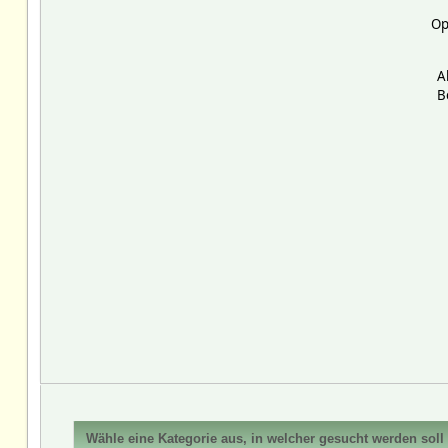
Op
A
B
Wähle eine Kategorie aus, in welcher gesucht werden soll