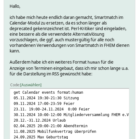
Hallo,
ich habe mich heute endlich daran gemacht, Smartmatch im
Calendar-Modul zu ersetzen, da es schon länger als
deprecated gekennzeichnet ist. Perl-Kritiker sind eingeladen,
eine bessere als die verwendete Alternativlösung
vorzuschlagen, die ggf. auch mustergültig für alle noch
vorhandenen Verwendungen von Smartmatch in FHEM dienen
kann.
Außerdem habe ich ein weiteres Format
für die
human
Anzeige von Terminen eingebaut, dass ich mir schon lange u.a.
für die Darstellung im RSS gewünscht habe:
Code
Auswählen
get Calendar events format:human
05.11.2024 19:30-21:30 Sitzung
09.11.2024 17:00-23:59 Feier
23.11. 19:00-24.11.2024 0:00 Feier
30.11.2024 10:00-12:00 Mitgliederversammlung FHEM e.V.
20.12.-31.12.2024 Urlaub
02.04.2025 20:00-21:00 Abendtermin
11.08.2025 Mobilfunkvertrag überprüfen
24.09.2025 Max Geburtstag