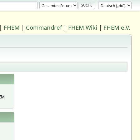
|
FHEM
|
Commandref
|
FHEM Wiki
|
FHEM e.V.
EM